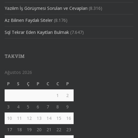
Yazılım İş Görüşmesi Soruları ve Cevapları
(8.316)
Az Bilinen Faydalı Siteler
(8.176)
Sql Tekrar Eden Kayıtları Bulmak
(7.647)
TAKVIM
Ağustos 2026
P
S
Ç
P
C
C
P
1
2
3
4
5
6
7
8
9
10
11
12
13
14
15
16
17
18
19
20
21
22
23