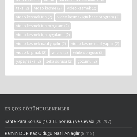
take
(2)
video kesme
(2)
video kesmek
(2)
video kesmek için
(2)
video kesmek için basit program
(2)
video kesmek için program
(2)
video kesmek için uygulama
(2)
video kesmek nasıl yapılır
(2)
video kesme nasıl yapılır
(2)
video kırpmak
(2)
where
(2)
while döngüsü
(2)
yapay zeka
(2)
zeka sorusu
(2)
çözümü
(2)
EN ÇOK GÖRÜNTÜLENENLER
Sahte Para Sorusu (100 TL Sorusu) ve Cevabı
(20.297)
Ram’in DDR Kaç Olduğu Nasıl Anlaşılır
(8.418)