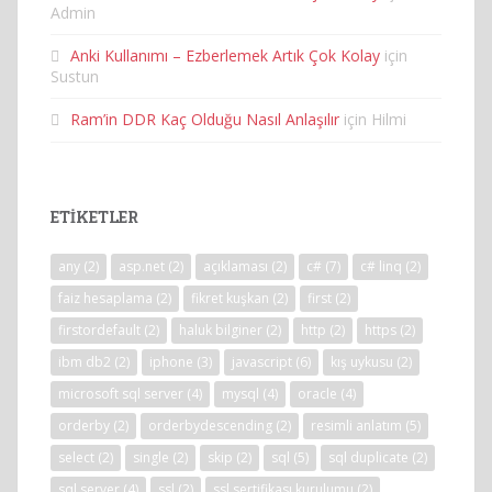
Admin
Anki Kullanımı – Ezberlemek Artık Çok Kolay
için
Sustun
Ram’in DDR Kaç Olduğu Nasıl Anlaşılır
için
Hilmi
ETIKETLER
any
(2)
asp.net
(2)
açıklaması
(2)
c#
(7)
c# linq
(2)
faiz hesaplama
(2)
fikret kuşkan
(2)
first
(2)
firstordefault
(2)
haluk bilginer
(2)
http
(2)
https
(2)
ibm db2
(2)
iphone
(3)
javascript
(6)
kış uykusu
(2)
microsoft sql server
(4)
mysql
(4)
oracle
(4)
orderby
(2)
orderbydescending
(2)
resimli anlatım
(5)
select
(2)
single
(2)
skip
(2)
sql
(5)
sql duplicate
(2)
sql server
(4)
ssl
(2)
ssl sertifikası kurulumu
(2)