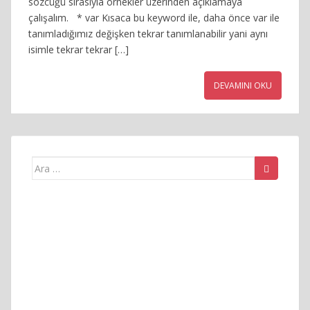
sözcüğü sırasıyla örnekler üzerinden açıklamaya
çalışalım. * var Kısaca bu keyword ile, daha önce var ile
tanımladığımız değişken tekrar tanımlanabilir yani aynı
isimle tekrar tekrar […]
DEVAMINI OKU
Arama
yap: