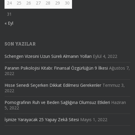
24
25
26
27
28
29
30
31
« Eyl
SON YAZILAR
Schengen Vizesini Uzun Süreli Almanın Yolları
Eylül 4, 2022
Paranın Psikolojisi Kitabı: Finansal Özgürlüğün 9 İlkesi
Ağustos 7,
2022
Hisse Senedi Seçerken Dikkat Edilmesi Gerekenler
Temmuz 3,
2022
Pornografinin Ruh ve Beden Sağlığına Olumsuz Etkileri
Haziran
5, 2022
İşinize Yarayacak 25 Yapay Zekâ Sitesi
Mayıs 1, 2022