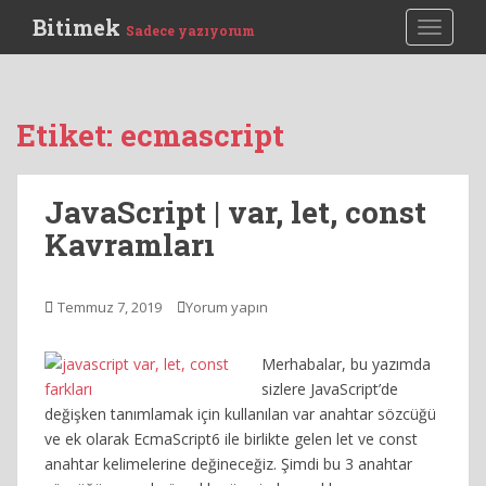
S
Bitimek
TOGGLE
Sadece yazıyorum
k
i
p
t
Etiket:
ecmascript
o
m
a
JavaScript | var, let, const
i
Kavramları
n
c
o
Temmuz 7, 2019
Yorum yapın
n
t
e
Merhabalar, bu yazımda
n
sizlere JavaScript’de
t
değişken tanımlamak için kullanılan var anahtar sözcüğü
ve ek olarak EcmaScript6 ile birlikte gelen let ve const
anahtar kelimelerine değineceğiz. Şimdi bu 3 anahtar