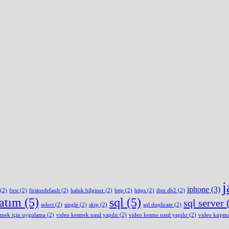
j
iphone
(3)
(2)
first
(2)
firstordefault
(2)
haluk bilginer
(2)
http
(2)
https
(2)
ibm db2
(2)
latım
(5)
sql
(5)
sql server
(
select
(2)
single
(2)
skip
(2)
sql duplicate
(2)
smek için uygulama
(2)
video kesmek nasıl yapılır
(2)
video kesme nasıl yapılır
(2)
video kırpm