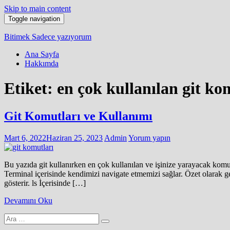
Skip to main content
Toggle navigation
Bitimek
Sadece yazıyorum
Ana Sayfa
Hakkımda
Etiket:
en çok kullanılan git ko
Git Komutları ve Kullanımı
Mart 6, 2022
Haziran 25, 2023
Admin
Yorum yapın
Bu yazıda git kullanırken en çok kullanılan ve işinize yarayacak komu
Terminal içerisinde kendimizi navigate etmemizi sağlar. Özet olarak
gösterir. ls İçerisinde […]
Devamını Oku
Arama
yap: