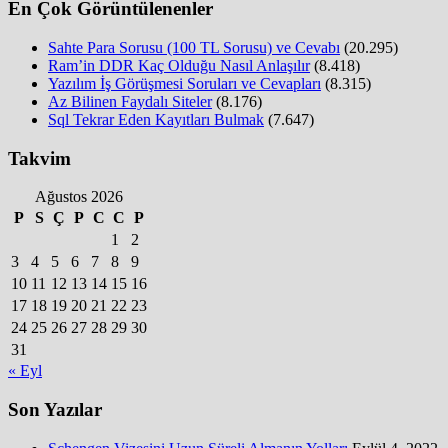
En Çok Görüntülenenler
Sahte Para Sorusu (100 TL Sorusu) ve Cevabı
(20.295)
Ram’in DDR Kaç Olduğu Nasıl Anlaşılır
(8.418)
Yazılım İş Görüşmesi Soruları ve Cevapları
(8.315)
Az Bilinen Faydalı Siteler
(8.176)
Sql Tekrar Eden Kayıtları Bulmak
(7.647)
Takvim
Ağustos 2026
P
S
Ç
P
C
C
P
1
2
3
4
5
6
7
8
9
10
11
12
13
14
15
16
17
18
19
20
21
22
23
24
25
26
27
28
29
30
31
« Eyl
Son Yazılar