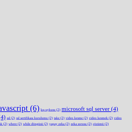
avascript
(6)
microsoft sql server
(4)
kış uykusu
(2)
4)
ssl
(2)
ssl sertifikası kurulumu
(2)
take
(2)
video kesme
(2)
video kesmek
(2)
video
ak
(2)
where
(2)
while döngüsü
(2)
yapay zeka
(2)
zeka sorusu
(2)
çözümü
(2)