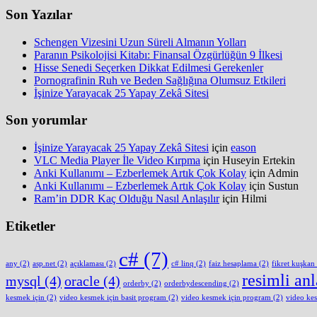
Son Yazılar
Schengen Vizesini Uzun Süreli Almanın Yolları
Paranın Psikolojisi Kitabı: Finansal Özgürlüğün 9 İlkesi
Hisse Senedi Seçerken Dikkat Edilmesi Gerekenler
Pornografinin Ruh ve Beden Sağlığına Olumsuz Etkileri
İşinize Yarayacak 25 Yapay Zekâ Sitesi
Son yorumlar
İşinize Yarayacak 25 Yapay Zekâ Sitesi
için
eason
VLC Media Player İle Video Kırpma
için
Huseyin Ertekin
Anki Kullanımı – Ezberlemek Artık Çok Kolay
için
Admin
Anki Kullanımı – Ezberlemek Artık Çok Kolay
için
Sustun
Ram’in DDR Kaç Olduğu Nasıl Anlaşılır
için
Hilmi
Etiketler
c#
(7)
any
(2)
asp.net
(2)
açıklaması
(2)
c# linq
(2)
faiz hesaplama
(2)
fikret kuşkan
resimli an
mysql
(4)
oracle
(4)
orderby
(2)
orderbydescending
(2)
kesmek için
(2)
video kesmek için basit program
(2)
video kesmek için program
(2)
video ke