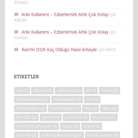
Ertekin
Anki Kullanımı – Ezberlemek Artık Çok Kolay
için
Admin
Anki Kullanımı – Ezberlemek Artık Çok Kolay
için
Sustun
Ram’in DDR Kaç Olduğu Nasıl Anlaşılır
için
Hilmi
ETIKETLER
any
(2)
asp.net
(2)
açıklaması
(2)
c#
(7)
c# linq
(2)
faiz hesaplama
(2)
fikret kuşkan
(2)
first
(2)
firstordefault
(2)
haluk bilginer
(2)
http
(2)
https
(2)
ibm db2
(2)
iphone
(3)
javascript
(6)
kış uykusu
(2)
microsoft sql server
(4)
mysql
(4)
oracle
(4)
orderby
(2)
orderbydescending
(2)
resimli anlatım
(5)