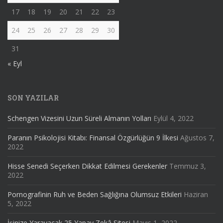
17
18
19
20
21
22
23
24
25
26
27
28
29
30
31
« Eyl
SON YAZILAR
Schengen Vizesini Uzun Süreli Almanın Yolları
Eylül 4, 2022
Paranın Psikolojisi Kitabı: Finansal Özgürlüğün 9 İlkesi
Ağustos 7,
2022
Hisse Senedi Seçerken Dikkat Edilmesi Gerekenler
Temmuz 3,
2022
Pornografinin Ruh ve Beden Sağlığına Olumsuz Etkileri
Haziran
5, 2022
İşinize Yarayacak 25 Yapay Zekâ Sitesi
Mayıs 1, 2022