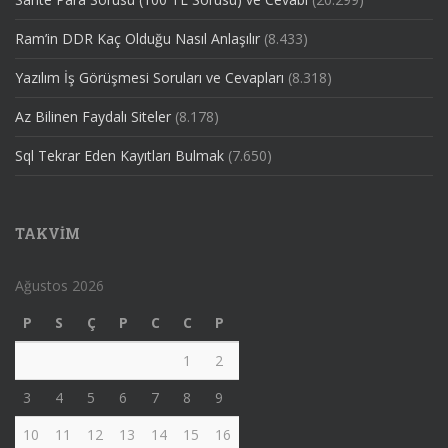
Ram’in DDR Kaç Olduğu Nasıl Anlaşılır
(8.433)
Yazılım İş Görüşmesi Soruları ve Cevapları
(8.318)
Az Bilinen Faydalı Siteler
(8.178)
Sql Tekrar Eden Kayıtları Bulmak
(7.650)
TAKVIM
Ağustos 2026
P
S
Ç
P
C
C
P
1
2
3
4
5
6
7
8
9
10
11
12
13
14
15
16