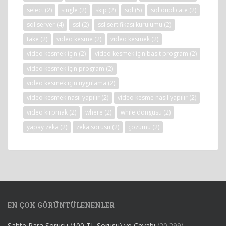
select
(2)
single
(2)
skip
(2)
sql
(5)
sql duplicate
(2)
sql server
(4)
ssl
(2)
ssl sertifikası kurulumu
(2)
take
(2)
video kesme
(2)
video kesmek
(2)
video kesmek için
(2)
video kesmek için basit program
(2)
video kesmek için program
(2)
video kesmek için uygulama
(2)
video kesmek nasıl yapılır
(2)
video kesme nasıl yapılır
(2)
video kırpmak
(2)
where
(2)
while döngüsü
(2)
yapay zeka
(2)
zeka sorusu
(2)
çözümü
(2)
EN ÇOK GÖRÜNTÜLENENLER
Sahte Para Sorusu (100 TL Sorusu) ve Cevabı
(20.299)