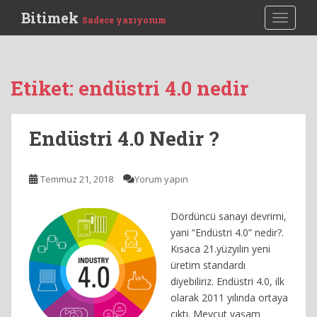
S
Bitimek
TOGGLE
Sadece yazıyorum
k
i
p
t
Etiket:
endüstri 4.0 nedir
o
m
a
Endüstri 4.0 Nedir ?
i
n
c
Temmuz 21, 2018
Yorum yapın
o
n
Dördüncü sanayi devrimi,
t
yani “Endüstri 4.0” nedir?.
e
Kısaca 21.yüzyılın yeni
n
üretim standardı
t
diyebiliriz. Endüstri 4.0, ilk
olarak 2011 yılında ortaya
çıktı. Mevcut yaşam