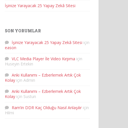
İşinize Yarayacak 25 Yapay Zekâ Sitesi
SON YORUMLAR
İşinize Yarayacak 25 Yapay Zekâ Sitesi
için
eason
VLC Media Player İle Video Kırpma
için
Huseyin Ertekin
Anki Kullanımı – Ezberlemek Artık Çok
Kolay
için
Admin
Anki Kullanımı – Ezberlemek Artık Çok
Kolay
için
Sustun
Ram’in DDR Kaç Olduğu Nasıl Anlaşılır
için
Hilmi