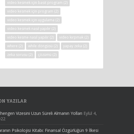
video kesmek için basit program
(2)
video kesmek için program
(2)
video kesmek için uygulama
(2)
video kesmek nasıl yapılır
(2)
video kesme nasıl yapılır
(2)
video kırpmak
(2)
where
(2)
while döngüsü
(2)
yapay zeka
(2)
zeka sorusu
(2)
çözümü
(2)
ON YAZILAR
hengen Vizesini Uzun Süreli Almanın Yolları
Eylül 4,
022
ranın Psikolojisi Kitabı: Finansal Özgürlüğün 9 İlkesi