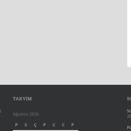
TAKVIM
S
)
Sc
Ağustos 2026
2
P
S
Ç
P
C
C
P
Pa