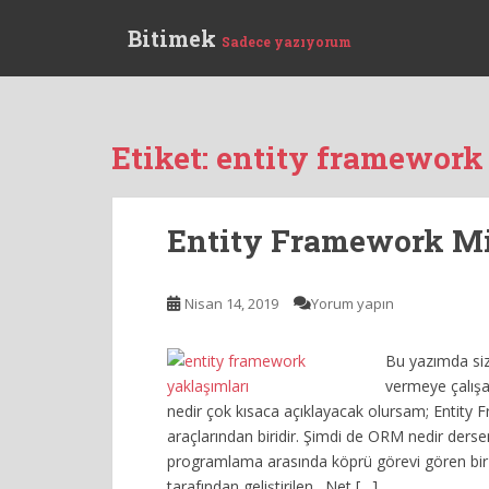
S
Bitimek
k
Sadece yazıyorum
i
p
t
o
Etiket:
entity framework 
m
a
i
Entity Framework Mi
n
c
o
Nisan 14, 2019
Yorum yapın
n
t
Bu yazımda siz
e
vermeye çalışa
n
nedir çok kısaca açıklayacak olursam; Entity
t
araçlarından biridir. Şimdi de ORM nedir derseni
programlama arasında köprü görevi gören bir 
tarafından geliştirilen, .Net […]