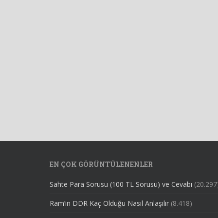
EN ÇOK GÖRÜNTÜLENENLER
Sahte Para Sorusu (100 TL Sorusu) ve Cevabı
(20.297
Ram’in DDR Kaç Olduğu Nasıl Anlaşılır
(8.418)