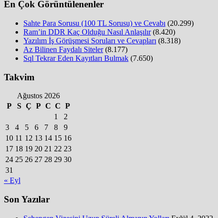
En Çok Görüntülenenler
Sahte Para Sorusu (100 TL Sorusu) ve Cevabı
(20.299)
Ram’in DDR Kaç Olduğu Nasıl Anlaşılır
(8.420)
Yazılım İş Görüşmesi Soruları ve Cevapları
(8.318)
Az Bilinen Faydalı Siteler
(8.177)
Sql Tekrar Eden Kayıtları Bulmak
(7.650)
Takvim
Ağustos 2026
P
S
Ç
P
C
C
P
1
2
3
4
5
6
7
8
9
10
11
12
13
14
15
16
17
18
19
20
21
22
23
24
25
26
27
28
29
30
31
« Eyl
Son Yazılar