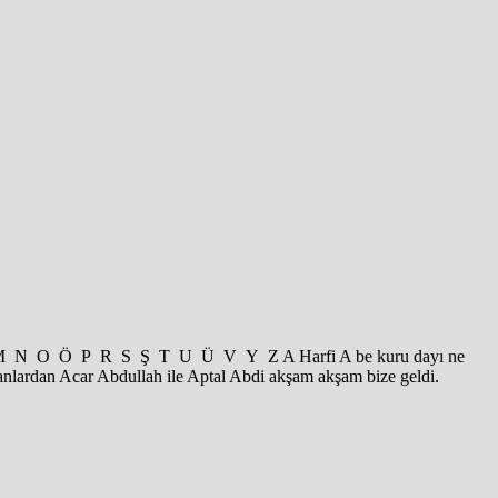
 K L M N O Ö P R S Ş T U Ü V Y Z A Harfi A be kuru dayı ne
ranlardan Acar Abdullah ile Aptal Abdi akşam akşam bize geldi.