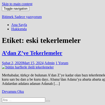
Skip to main content
Toggle navigation
Bitimek
Sadece yazıyorum
Ana Sayfa
Hakkımda
Etiket:
eski tekerlemeler
A’dan Z’ye Tekerlemeler
Şubat 2, 2020
Mart 15, 2024
Admin
1 Yorum
Merhabalar, türkçe de bulunan A’dan Z’ye kadar olan bazı tek
kuru sarı bu darı a be kuru dayı. Abana’dan Adana’ya abarta abarta a
Adalardan adalara adanan Adanalı […]
Devamını Oku
Arama
yap: