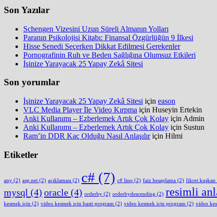
Son Yazılar
Schengen Vizesini Uzun Süreli Almanın Yolları
Paranın Psikolojisi Kitabı: Finansal Özgürlüğün 9 İlkesi
Hisse Senedi Seçerken Dikkat Edilmesi Gerekenler
Pornografinin Ruh ve Beden Sağlığına Olumsuz Etkileri
İşinize Yarayacak 25 Yapay Zekâ Sitesi
Son yorumlar
İşinize Yarayacak 25 Yapay Zekâ Sitesi
için
eason
VLC Media Player İle Video Kırpma
için
Huseyin Ertekin
Anki Kullanımı – Ezberlemek Artık Çok Kolay
için
Admin
Anki Kullanımı – Ezberlemek Artık Çok Kolay
için
Sustun
Ram’in DDR Kaç Olduğu Nasıl Anlaşılır
için
Hilmi
Etiketler
c#
(7)
any
(2)
asp.net
(2)
açıklaması
(2)
c# linq
(2)
faiz hesaplama
(2)
fikret kuşkan
resimli an
mysql
(4)
oracle
(4)
orderby
(2)
orderbydescending
(2)
kesmek için
(2)
video kesmek için basit program
(2)
video kesmek için program
(2)
video ke