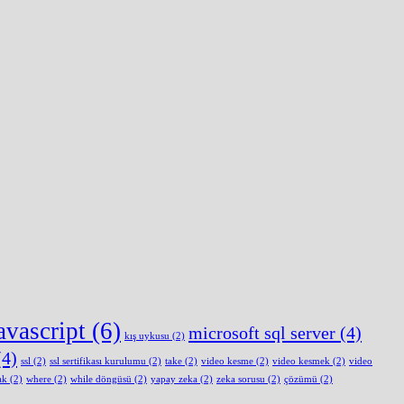
avascript
(6)
microsoft sql server
(4)
kış uykusu
(2)
4)
ssl
(2)
ssl sertifikası kurulumu
(2)
take
(2)
video kesme
(2)
video kesmek
(2)
video
ak
(2)
where
(2)
while döngüsü
(2)
yapay zeka
(2)
zeka sorusu
(2)
çözümü
(2)