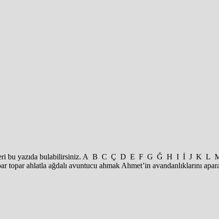
erlemeleri bu yazıda bulabilirsiniz. A B C Ç D E F G Ğ H I İ J
par topar ahlatla ağdalı avuntucu ahmak Ahmet’in avandanlıklarını apa