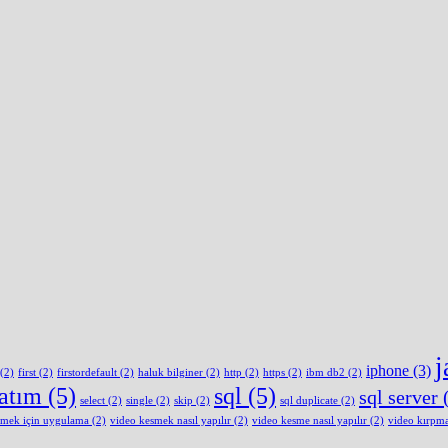
j
iphone
(3)
(2)
first
(2)
firstordefault
(2)
haluk bilginer
(2)
http
(2)
https
(2)
ibm db2
(2)
latım
(5)
sql
(5)
sql server
(
select
(2)
single
(2)
skip
(2)
sql duplicate
(2)
smek için uygulama
(2)
video kesmek nasıl yapılır
(2)
video kesme nasıl yapılır
(2)
video kırpm