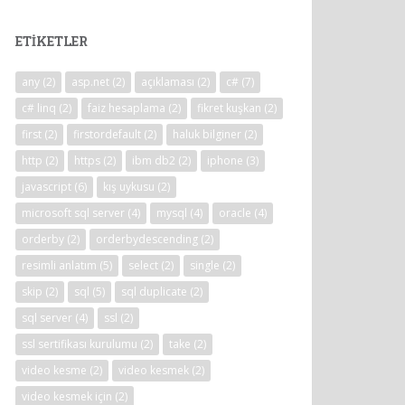
ETIKETLER
any
(2)
asp.net
(2)
açıklaması
(2)
c#
(7)
c# linq
(2)
faiz hesaplama
(2)
fikret kuşkan
(2)
first
(2)
firstordefault
(2)
haluk bilginer
(2)
http
(2)
https
(2)
ibm db2
(2)
iphone
(3)
javascript
(6)
kış uykusu
(2)
microsoft sql server
(4)
mysql
(4)
oracle
(4)
orderby
(2)
orderbydescending
(2)
resimli anlatım
(5)
select
(2)
single
(2)
skip
(2)
sql
(5)
sql duplicate
(2)
sql server
(4)
ssl
(2)
ssl sertifikası kurulumu
(2)
take
(2)
video kesme
(2)
video kesmek
(2)
video kesmek için
(2)