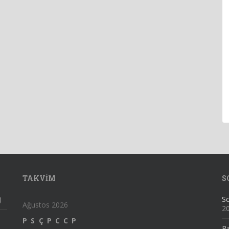
TAKVIM
S
)
Sc
Ağustos 2026
2
P
S
Ç
P
C
C
P
Pa