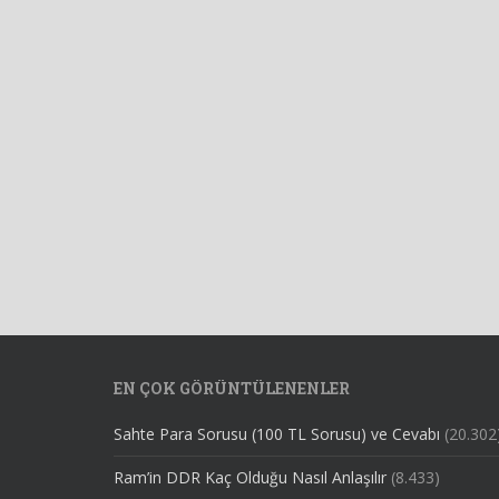
EN ÇOK GÖRÜNTÜLENENLER
Sahte Para Sorusu (100 TL Sorusu) ve Cevabı
(20.302
Ram’in DDR Kaç Olduğu Nasıl Anlaşılır
(8.433)