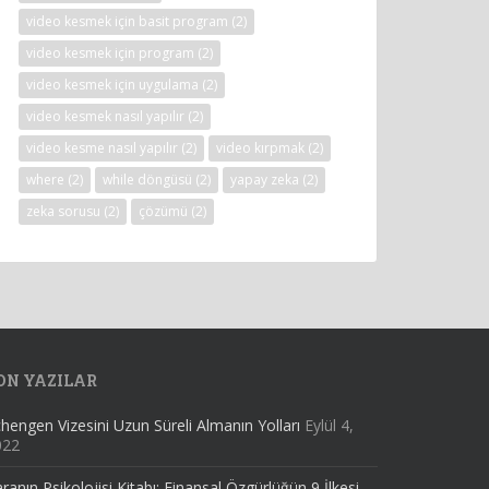
video kesmek için basit program
(2)
video kesmek için program
(2)
video kesmek için uygulama
(2)
video kesmek nasıl yapılır
(2)
video kesme nasıl yapılır
(2)
video kırpmak
(2)
where
(2)
while döngüsü
(2)
yapay zeka
(2)
zeka sorusu
(2)
çözümü
(2)
ON YAZILAR
hengen Vizesini Uzun Süreli Almanın Yolları
Eylül 4,
022
ranın Psikolojisi Kitabı: Finansal Özgürlüğün 9 İlkesi