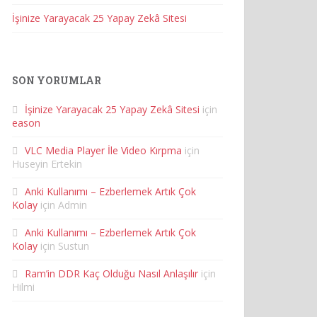
İşinize Yarayacak 25 Yapay Zekâ Sitesi
SON YORUMLAR
İşinize Yarayacak 25 Yapay Zekâ Sitesi
için
eason
VLC Media Player İle Video Kırpma
için
Huseyin Ertekin
Anki Kullanımı – Ezberlemek Artık Çok
Kolay
için
Admin
Anki Kullanımı – Ezberlemek Artık Çok
Kolay
için
Sustun
Ram’in DDR Kaç Olduğu Nasıl Anlaşılır
için
Hilmi