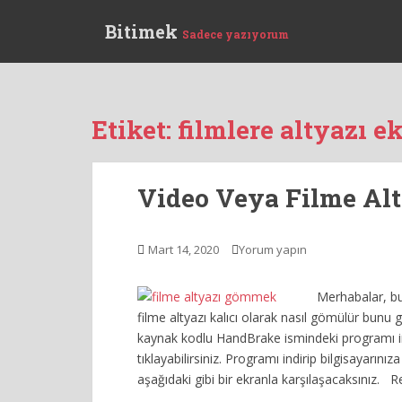
S
Bitimek
k
Sadece yazıyorum
i
p
t
o
Etiket:
filmlere altyazı 
m
a
i
Video Veya Filme A
n
c
o
Mart 14, 2020
Yorum yapın
n
t
Merhabalar, bu
e
filme altyazı kalıcı olarak nasıl gömülür bunu g
n
kaynak kodlu HandBrake ismindeki programı in
t
tıklayabilirsiniz. Programı indirip bilgisayarını
aşağıdaki gibi bir ekranla karşılaşacaksınız. 