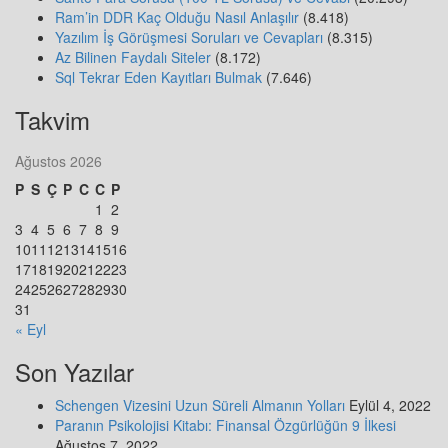
Ram’in DDR Kaç Olduğu Nasıl Anlaşılır
(8.418)
Yazılım İş Görüşmesi Soruları ve Cevapları
(8.315)
Az Bilinen Faydalı Siteler
(8.172)
Sql Tekrar Eden Kayıtları Bulmak
(7.646)
Takvim
Ağustos 2026
P
S
Ç
P
C
C
P
1
2
3
4
5
6
7
8
9
10
11
12
13
14
15
16
17
18
19
20
21
22
23
24
25
26
27
28
29
30
31
« Eyl
Son Yazılar
Schengen Vizesini Uzun Süreli Almanın Yolları
Eylül 4, 2022
Paranın Psikolojisi Kitabı: Finansal Özgürlüğün 9 İlkesi
Ağustos 7, 2022