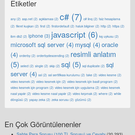
Etiketler
c#
(7)
any
(2)
asp.net
(2)
açıklaması
(2)
c# linq
(2)
faiz hesaplama
(2)
fikret kuşkan
(2)
first
(2)
firstordefault
(2)
haluk bilginer
(2)
http
(2)
https
(2)
javascript
(6)
iphone
(3)
ibm db2
(2)
kış uykusu
(2)
microsoft sql server
(4)
mysql
(4)
oracle
resimli anlatım
(4)
orderby
(2)
orderbydescending
(2)
(5)
sql
(5)
sql
select
(2)
single
(2)
skip
(2)
sql duplicate
(2)
server
(4)
ssl
(2)
ssl sertifikası kurulumu
(2)
take
(2)
video kesme
(2)
video kesmek
(2)
video kesmek için
(2)
video kesmek için basit program
(2)
video kesmek için program
(2)
video kesmek için uygulama
(2)
video kesmek
nasıl yapılır
(2)
video kesme nasıl yapılır
(2)
video kırpmak
(2)
where
(2)
while
döngüsü
(2)
yapay zeka
(2)
zeka sorusu
(2)
çözümü
(2)
En Çok Görüntülenenler
Sahte Para Sorusu (100 TL Sorusu) ve Cevabı
(20.293)