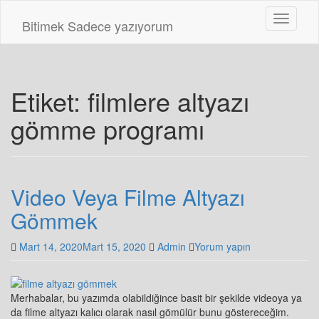
Skip
Toggle n
to
Bitimek
Sadece yazıyorum
main
content
Etiket:
filmlere altyazı
gömme programı
Video Veya Filme Altyazı
Gömmek
Mart 14, 2020
Mart 15, 2020
Admin
Yorum yapın
Merhabalar, bu yazımda olabildiğince basit bir şekilde videoya ya
da filme altyazı kalıcı olarak nasıl gömülür bunu göstereceğim.