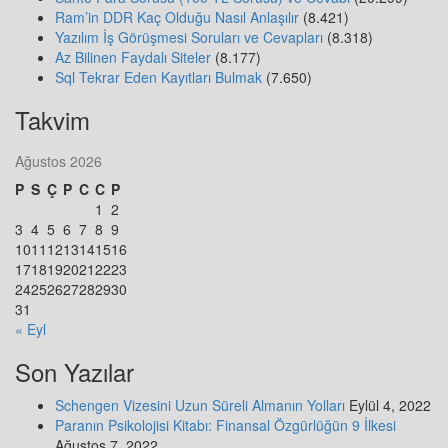
Ram’in DDR Kaç Olduğu Nasıl Anlaşılır
(8.421)
Yazılım İş Görüşmesi Soruları ve Cevapları
(8.318)
Az Bilinen Faydalı Siteler
(8.177)
Sql Tekrar Eden Kayıtları Bulmak
(7.650)
Takvim
Ağustos 2026
P
S
Ç
P
C
C
P
1
2
3
4
5
6
7
8
9
10
11
12
13
14
15
16
17
18
19
20
21
22
23
24
25
26
27
28
29
30
31
« Eyl
Son Yazılar
Schengen Vizesini Uzun Süreli Almanın Yolları
Eylül 4, 2022
Paranın Psikolojisi Kitabı: Finansal Özgürlüğün 9 İlkesi
Ağustos 7, 2022