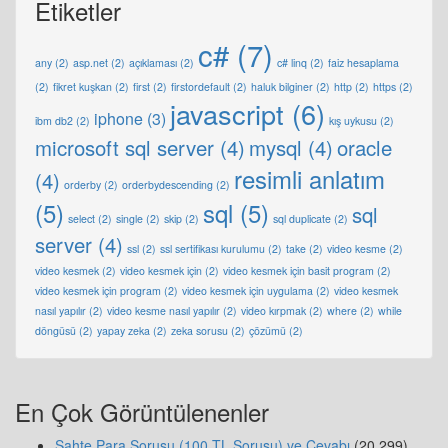
Etiketler
c#
(7)
any
(2)
asp.net
(2)
açıklaması
(2)
c# linq
(2)
faiz hesaplama
(2)
fikret kuşkan
(2)
first
(2)
firstordefault
(2)
haluk bilginer
(2)
http
(2)
https
(2)
javascript
(6)
iphone
(3)
ibm db2
(2)
kış uykusu
(2)
microsoft sql server
(4)
mysql
(4)
oracle
resimli anlatım
(4)
orderby
(2)
orderbydescending
(2)
(5)
sql
(5)
sql
select
(2)
single
(2)
skip
(2)
sql duplicate
(2)
server
(4)
ssl
(2)
ssl sertifikası kurulumu
(2)
take
(2)
video kesme
(2)
video kesmek
(2)
video kesmek için
(2)
video kesmek için basit program
(2)
video kesmek için program
(2)
video kesmek için uygulama
(2)
video kesmek
nasıl yapılır
(2)
video kesme nasıl yapılır
(2)
video kırpmak
(2)
where
(2)
while
döngüsü
(2)
yapay zeka
(2)
zeka sorusu
(2)
çözümü
(2)
En Çok Görüntülenenler
Sahte Para Sorusu (100 TL Sorusu) ve Cevabı
(20.299)