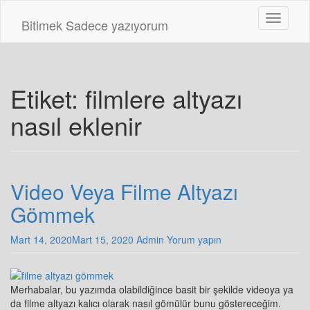
Skip
Toggle n
to
Bitimek
Sadece yazıyorum
main
content
Etiket:
filmlere altyazı
nasıl eklenir
Video Veya Filme Altyazı
Gömmek
Mart 14, 2020
Mart 15, 2020
Admin
Yorum yapın
Merhabalar, bu yazımda olabildiğince basit bir şekilde videoya ya
da filme altyazı kalıcı olarak nasıl gömülür bunu göstereceğim.