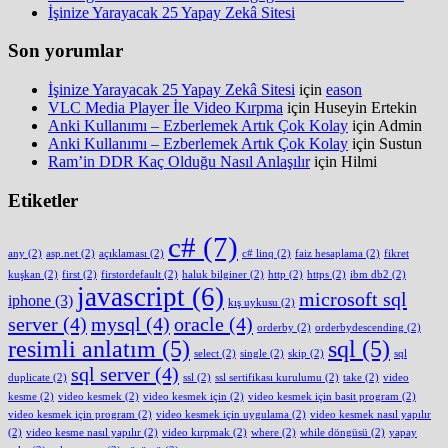
İşinize Yarayacak 25 Yapay Zekâ Sitesi
Son yorumlar
İşinize Yarayacak 25 Yapay Zekâ Sitesi
için
eason
VLC Media Player İle Video Kırpma
için
Huseyin Ertekin
Anki Kullanımı – Ezberlemek Artık Çok Kolay
için
Admin
Anki Kullanımı – Ezberlemek Artık Çok Kolay
için
Sustun
Ram’in DDR Kaç Olduğu Nasıl Anlaşılır
için
Hilmi
Etiketler
c#
(7)
any
(2)
asp.net
(2)
açıklaması
(2)
c# linq
(2)
faiz hesaplama
(2)
fikret
kuşkan
(2)
first
(2)
firstordefault
(2)
haluk bilginer
(2)
http
(2)
https
(2)
ibm db2
(2)
javascript
(6)
microsoft sql
iphone
(3)
kış uykusu
(2)
server
(4)
mysql
(4)
oracle
(4)
orderby
(2)
orderbydescending
(2)
resimli anlatım
(5)
sql
(5)
select
(2)
single
(2)
skip
(2)
sql
sql server
(4)
duplicate
(2)
ssl
(2)
ssl sertifikası kurulumu
(2)
take
(2)
video
kesme
(2)
video kesmek
(2)
video kesmek için
(2)
video kesmek için basit program
(2)
video kesmek için program
(2)
video kesmek için uygulama
(2)
video kesmek nasıl yapılır
(2)
video kesme nasıl yapılır
(2)
video kırpmak
(2)
where
(2)
while döngüsü
(2)
yapay