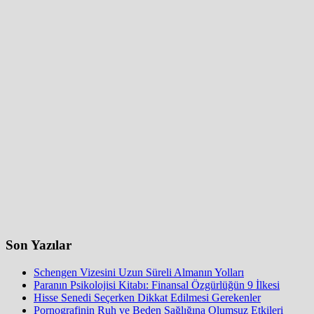
Son Yazılar
Schengen Vizesini Uzun Süreli Almanın Yolları
Paranın Psikolojisi Kitabı: Finansal Özgürlüğün 9 İlkesi
Hisse Senedi Seçerken Dikkat Edilmesi Gerekenler
Pornografinin Ruh ve Beden Sağlığına Olumsuz Etkileri