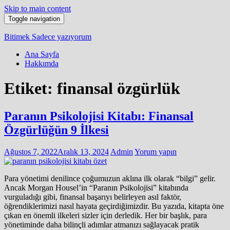
Skip to main content
Toggle navigation
Bitimek
Sadece yazıyorum
Ana Sayfa
Hakkımda
Etiket:
finansal özgürlük
Paranın Psikolojisi Kitabı: Finansal
Özgürlüğün 9 İlkesi
Ağustos 7, 2022
Aralık 13, 2024
Admin
Yorum yapın
Para yönetimi denilince çoğumuzun aklına ilk olarak “bilgi” gelir.
Ancak Morgan Housel’in “Paranın Psikolojisi” kitabında
vurguladığı gibi, finansal başarıyı belirleyen asıl faktör,
öğrendiklerimizi nasıl hayata geçirdiğimizdir. Bu yazıda, kitapta öne
çıkan en önemli ilkeleri sizler için derledik. Her bir başlık, para
yönetiminde daha bilinçli adımlar atmanızı sağlayacak pratik