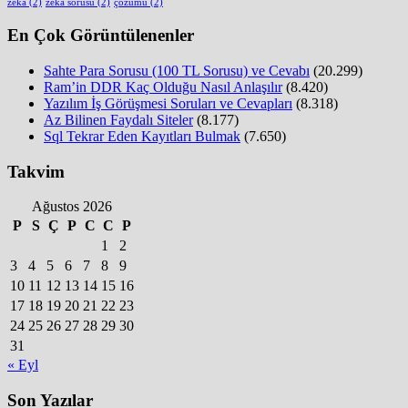
zeka
(2)
zeka sorusu
(2)
çözümü
(2)
En Çok Görüntülenenler
Sahte Para Sorusu (100 TL Sorusu) ve Cevabı
(20.299)
Ram’in DDR Kaç Olduğu Nasıl Anlaşılır
(8.420)
Yazılım İş Görüşmesi Soruları ve Cevapları
(8.318)
Az Bilinen Faydalı Siteler
(8.177)
Sql Tekrar Eden Kayıtları Bulmak
(7.650)
Takvim
Ağustos 2026
P
S
Ç
P
C
C
P
1
2
3
4
5
6
7
8
9
10
11
12
13
14
15
16
17
18
19
20
21
22
23
24
25
26
27
28
29
30
31
« Eyl
Son Yazılar