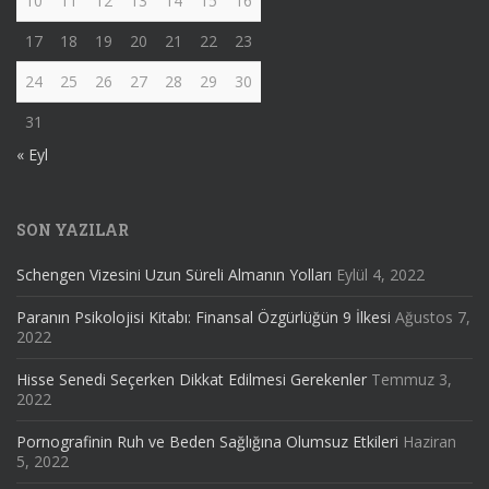
10
11
12
13
14
15
16
17
18
19
20
21
22
23
24
25
26
27
28
29
30
31
« Eyl
SON YAZILAR
Schengen Vizesini Uzun Süreli Almanın Yolları
Eylül 4, 2022
Paranın Psikolojisi Kitabı: Finansal Özgürlüğün 9 İlkesi
Ağustos 7,
2022
Hisse Senedi Seçerken Dikkat Edilmesi Gerekenler
Temmuz 3,
2022
Pornografinin Ruh ve Beden Sağlığına Olumsuz Etkileri
Haziran
5, 2022