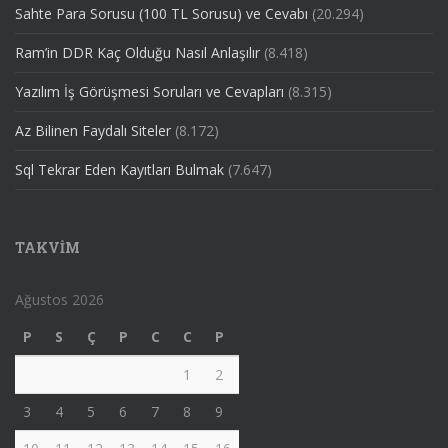
Sahte Para Sorusu (100 TL Sorusu) ve Cevabı
(20.294)
Ram’in DDR Kaç Olduğu Nasıl Anlaşılır
(8.418)
Yazılım İş Görüşmesi Soruları ve Cevapları
(8.315)
Az Bilinen Faydalı Siteler
(8.172)
Sql Tekrar Eden Kayıtları Bulmak
(7.647)
TAKVIM
Ağustos 2026
P
S
Ç
P
C
C
P
1
2
3
4
5
6
7
8
9