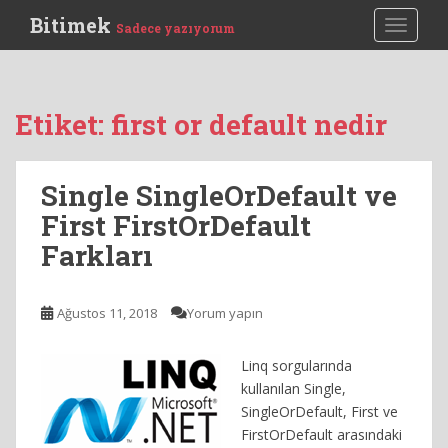
S
Bitimek
TOGGLE
Sadece yazıyorum
k
i
p
t
Etiket:
first or default nedir
o
m
a
Single SingleOrDefault ve
i
First FirstOrDefault
n
c
Farkları
o
n
t
Ağustos 11, 2018
Yorum yapın
e
n
Linq sorgularında
t
kullanılan Single,
SingleOrDefault, First ve
FirstOrDefault arasındaki