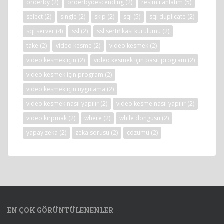
orderby
(2)
orderbydescending
(2)
resimli anlatım
(5)
select
(2)
single
(2)
skip
(2)
sql
(5)
sql duplicate
(2)
sql server
(4)
ssl
(2)
ssl sertifikası kurulumu
(2)
take
(2)
video kesme
(2)
video kesmek
(2)
video kesmek için
(2)
video kesmek için basit program
(2)
video kesmek için program
(2)
video kesmek için uygulama
(2)
video kesmek nasıl yapılır
(2)
video kesme nasıl yapılır
(2)
video kırpmak
(2)
where
(2)
while döngüsü
(2)
yapay zeka
(2)
zeka sorusu
(2)
çözümü
(2)
EN ÇOK GÖRÜNTÜLENENLER