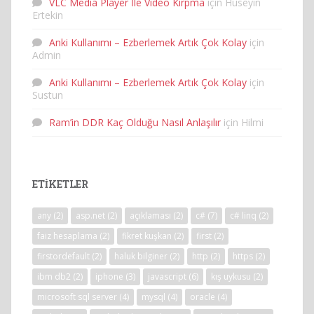
VLC Media Player İle Video Kırpma
için
Huseyin
Ertekin
Anki Kullanımı – Ezberlemek Artık Çok Kolay
için
Admin
Anki Kullanımı – Ezberlemek Artık Çok Kolay
için
Sustun
Ram’in DDR Kaç Olduğu Nasıl Anlaşılır
için
Hilmi
ETIKETLER
any
(2)
asp.net
(2)
açıklaması
(2)
c#
(7)
c# linq
(2)
faiz hesaplama
(2)
fikret kuşkan
(2)
first
(2)
firstordefault
(2)
haluk bilginer
(2)
http
(2)
https
(2)
ibm db2
(2)
iphone
(3)
javascript
(6)
kış uykusu
(2)
microsoft sql server
(4)
mysql
(4)
oracle
(4)