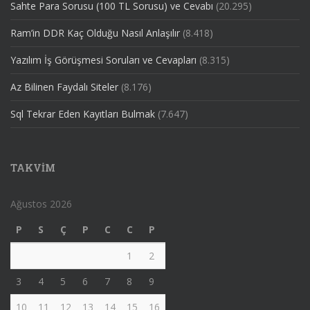
Sahte Para Sorusu (100 TL Sorusu) ve Cevabı
(20.295)
Ram’in DDR Kaç Olduğu Nasıl Anlaşılır
(8.418)
Yazılım İş Görüşmesi Soruları ve Cevapları
(8.315)
Az Bilinen Faydalı Siteler
(8.176)
Sql Tekrar Eden Kayıtları Bulmak
(7.647)
TAKVIM
Ağustos 2026
P
S
Ç
P
C
C
P
1
2
3
4
5
6
7
8
9
10
11
12
13
14
15
16