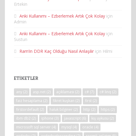
Ertekin
Anki Kullanımı – Ezberlemek Artık Çok Kolay
için
Admin
Anki Kullanımı – Ezberlemek Artık Çok Kolay
için
Sustun
Ram’in DDR Kaç Olduğu Nasıl Anlaşılır
için
Hilmi
ETIKETLER
any
(2)
asp.net
(2)
açıklaması
(2)
c#
(7)
c# linq
(2)
faiz hesaplama
(2)
fikret kuşkan
(2)
first
(2)
firstordefault
(2)
haluk bilginer
(2)
http
(2)
https
(2)
ibm db2
(2)
iphone
(3)
javascript
(6)
kış uykusu
(2)
microsoft sql server
(4)
mysql
(4)
oracle
(4)
orderby
(2)
orderbydescending
(2)
resimli anlatım
(5)