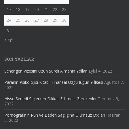
17
18
19
20
21
22
23
24
25
26
27
28
29
30
31
« Eyl
SON YAZILAR
Schengen Vizesini Uzun Süreli Almanın Yolları
Eylül 4, 2022
Paranın Psikolojisi Kitabı: Finansal Özgürlüğün 9 İlkesi
Ağustos 7,
2022
Hisse Senedi Seçerken Dikkat Edilmesi Gerekenler
Temmuz 3,
2022
Pornografinin Ruh ve Beden Sağlığına Olumsuz Etkileri
Haziran
5, 2022