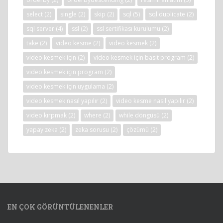
select
(2)
single
(2)
skip
(2)
sql
(5)
sql duplicate
(2)
sql server
(4)
ssl
(2)
ssl sertifikası kurulumu
(2)
take
(2)
video kesme
(2)
video kesmek
(2)
video kesmek için
(2)
video kesmek için basit program
(2)
video kesmek için program
(2)
video kesmek için uygulama
(2)
video kesmek nasıl yapılır
(2)
video kesme nasıl yapılır
(2)
video kırpmak
(2)
where
(2)
while döngüsü
(2)
yapay zeka
(2)
zeka sorusu
(2)
çözümü
(2)
EN ÇOK GÖRÜNTÜLENENLER