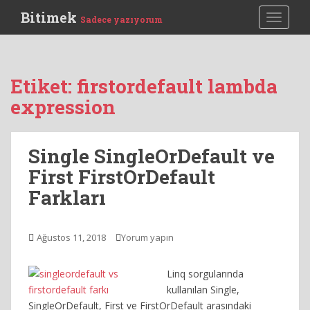
S
Bitimek
TOGGLE
Sadece yazıyorum
k
i
p
t
Etiket:
firstordefault lambda
o
expression
m
a
i
Single SingleOrDefault ve
n
c
First FirstOrDefault
o
Farkları
n
t
e
Ağustos 11, 2018
Yorum yapın
n
t
Linq sorgularında
kullanılan Single,
SingleOrDefault, First ve FirstOrDefault arasındaki