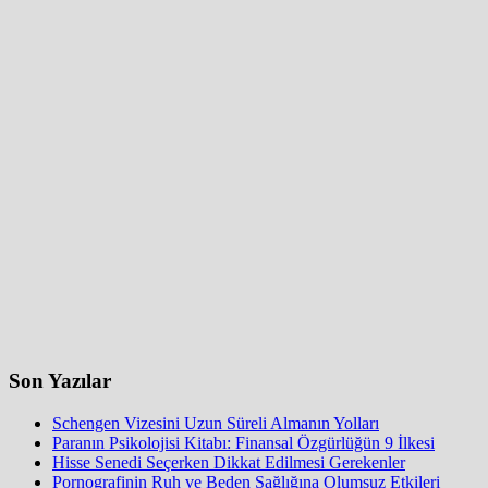
Son Yazılar
Schengen Vizesini Uzun Süreli Almanın Yolları
Paranın Psikolojisi Kitabı: Finansal Özgürlüğün 9 İlkesi
Hisse Senedi Seçerken Dikkat Edilmesi Gerekenler
Pornografinin Ruh ve Beden Sağlığına Olumsuz Etkileri