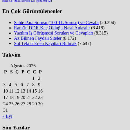
zeka
(2)
zeka sorusu
(2)
çözümü
(2)
En Çok Görüntülenenler
Sahte Para Sorusu (100 TL Sorusu) ve Cevabı
(20.294)
Ram’in DDR Kaç Olduğu Nasıl Anlaşılır
(8.418)
Yazılım İş Görüşmesi Soruları ve Cevapları
(8.315)
Az Bilinen Faydalı Siteler
(8.172)
Sql Tekrar Eden Kayıtları Bulmak
(7.647)
Takvim
Ağustos 2026
P
S
Ç
P
C
C
P
1
2
3
4
5
6
7
8
9
10
11
12
13
14
15
16
17
18
19
20
21
22
23
24
25
26
27
28
29
30
31
« Eyl
Son Yazılar