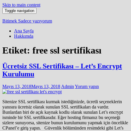
Skip to main content
Toggle navigation
Bitimek
Sadece yazıyorum
Ana Sayfa
Hakkımda
Etiket:
free ssl sertifikası
Ücretsiz SSL Sertifikası – Let’s Encrypt
Kurulumu
Mayıs 13, 2018
Mayıs 13, 2018
Admin
Yorum yapın
Sitenize SSL sertifikası kurmak istediğinizde, ücretli seçeneklerin
yanısıra ücretsiz olarak sunulan SSL sertifikaları da vardır.
Bunlardan biri de açık kaynak kodlu olarak sunulan Let’s encrypt
isminde bir SSL sertifikasıdır. Eğer hosting firmanız bu seçeneği
sizlere sunuyorsa, sitenize bunun kurulumunu yapmak için öncelikle
CPanel’e giriş yapın. Güvenlik bölümünden resimdeki gibi Let’s