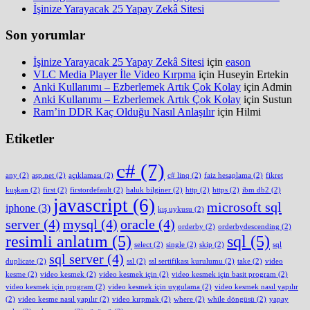
İşinize Yarayacak 25 Yapay Zekâ Sitesi
Son yorumlar
İşinize Yarayacak 25 Yapay Zekâ Sitesi
için
eason
VLC Media Player İle Video Kırpma
için
Huseyin Ertekin
Anki Kullanımı – Ezberlemek Artık Çok Kolay
için
Admin
Anki Kullanımı – Ezberlemek Artık Çok Kolay
için
Sustun
Ram’in DDR Kaç Olduğu Nasıl Anlaşılır
için
Hilmi
Etiketler
c#
(7)
any
(2)
asp.net
(2)
açıklaması
(2)
c# linq
(2)
faiz hesaplama
(2)
fikret
kuşkan
(2)
first
(2)
firstordefault
(2)
haluk bilginer
(2)
http
(2)
https
(2)
ibm db2
(2)
javascript
(6)
microsoft sql
iphone
(3)
kış uykusu
(2)
server
(4)
mysql
(4)
oracle
(4)
orderby
(2)
orderbydescending
(2)
resimli anlatım
(5)
sql
(5)
select
(2)
single
(2)
skip
(2)
sql
sql server
(4)
duplicate
(2)
ssl
(2)
ssl sertifikası kurulumu
(2)
take
(2)
video
kesme
(2)
video kesmek
(2)
video kesmek için
(2)
video kesmek için basit program
(2)
video kesmek için program
(2)
video kesmek için uygulama
(2)
video kesmek nasıl yapılır
(2)
video kesme nasıl yapılır
(2)
video kırpmak
(2)
where
(2)
while döngüsü
(2)
yapay