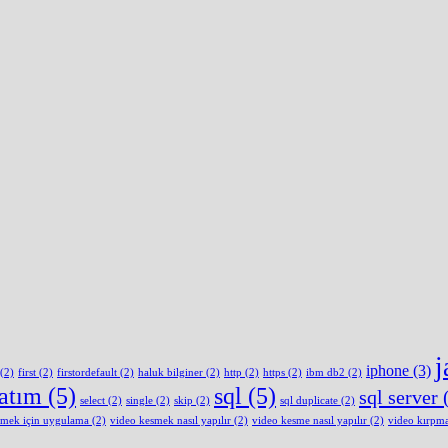
j
iphone
(3)
(2)
first
(2)
firstordefault
(2)
haluk bilginer
(2)
http
(2)
https
(2)
ibm db2
(2)
latım
(5)
sql
(5)
sql server
(
select
(2)
single
(2)
skip
(2)
sql duplicate
(2)
smek için uygulama
(2)
video kesmek nasıl yapılır
(2)
video kesme nasıl yapılır
(2)
video kırpm