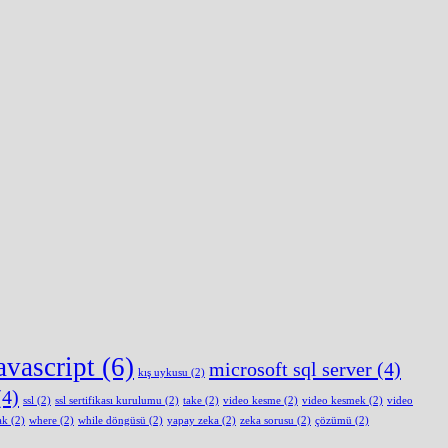
avascript
(6)
microsoft sql server
(4)
kış uykusu
(2)
4)
ssl
(2)
ssl sertifikası kurulumu
(2)
take
(2)
video kesme
(2)
video kesmek
(2)
video
ak
(2)
where
(2)
while döngüsü
(2)
yapay zeka
(2)
zeka sorusu
(2)
çözümü
(2)