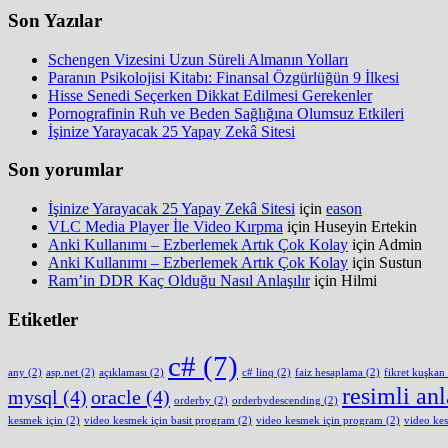
Son Yazılar
Schengen Vizesini Uzun Süreli Almanın Yolları
Paranın Psikolojisi Kitabı: Finansal Özgürlüğün 9 İlkesi
Hisse Senedi Seçerken Dikkat Edilmesi Gerekenler
Pornografinin Ruh ve Beden Sağlığına Olumsuz Etkileri
İşinize Yarayacak 25 Yapay Zekâ Sitesi
Son yorumlar
İşinize Yarayacak 25 Yapay Zekâ Sitesi
için
eason
VLC Media Player İle Video Kırpma
için
Huseyin Ertekin
Anki Kullanımı – Ezberlemek Artık Çok Kolay
için
Admin
Anki Kullanımı – Ezberlemek Artık Çok Kolay
için
Sustun
Ram’in DDR Kaç Olduğu Nasıl Anlaşılır
için
Hilmi
Etiketler
c#
(7)
any
(2)
asp.net
(2)
açıklaması
(2)
c# linq
(2)
faiz hesaplama
(2)
fikret kuşkan
resimli an
mysql
(4)
oracle
(4)
orderby
(2)
orderbydescending
(2)
kesmek için
(2)
video kesmek için basit program
(2)
video kesmek için program
(2)
video ke