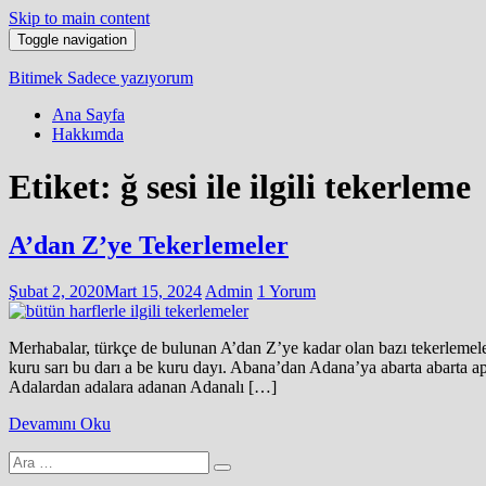
Skip to main content
Toggle navigation
Bitimek
Sadece yazıyorum
Ana Sayfa
Hakkımda
Etiket:
ğ sesi ile ilgili tekerleme
A’dan Z’ye Tekerlemeler
Şubat 2, 2020
Mart 15, 2024
Admin
1 Yorum
Merhabalar, türkçe de bulunan A’dan Z’ye kadar olan bazı tek
kuru sarı bu darı a be kuru dayı. Abana’dan Adana’ya abarta abarta a
Adalardan adalara adanan Adanalı […]
Devamını Oku
Arama
yap: