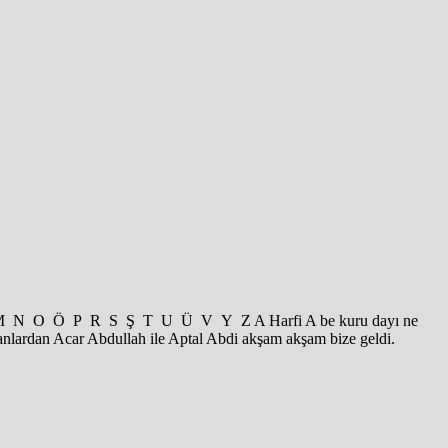
 K L M N O Ö P R S Ş T U Ü V Y Z A Harfi A be kuru dayı ne
ranlardan Acar Abdullah ile Aptal Abdi akşam akşam bize geldi.