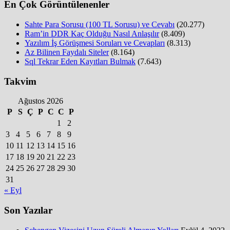
En Çok Görüntülenenler
Sahte Para Sorusu (100 TL Sorusu) ve Cevabı
(20.277)
Ram’in DDR Kaç Olduğu Nasıl Anlaşılır
(8.409)
Yazılım İş Görüşmesi Soruları ve Cevapları
(8.313)
Az Bilinen Faydalı Siteler
(8.164)
Sql Tekrar Eden Kayıtları Bulmak
(7.643)
Takvim
Ağustos 2026
P
S
Ç
P
C
C
P
1
2
3
4
5
6
7
8
9
10
11
12
13
14
15
16
17
18
19
20
21
22
23
24
25
26
27
28
29
30
31
« Eyl
Son Yazılar