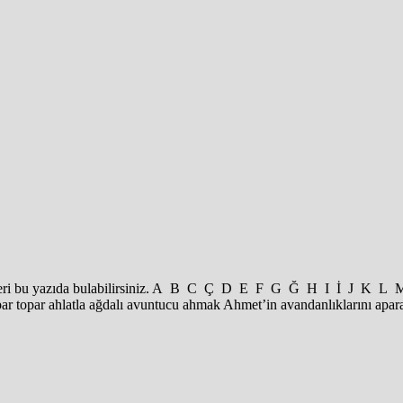
erlemeleri bu yazıda bulabilirsiniz. A B C Ç D E F G Ğ H I İ J
par topar ahlatla ağdalı avuntucu ahmak Ahmet’in avandanlıklarını apa