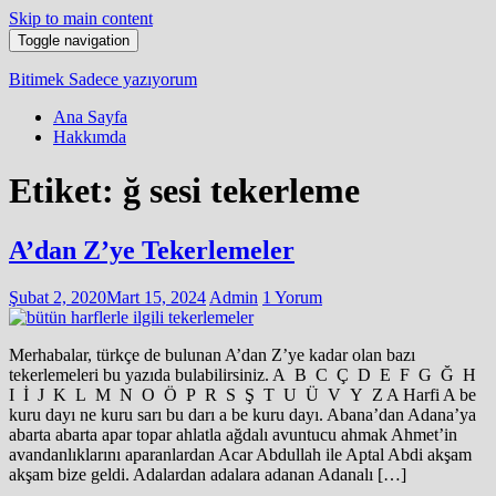
Skip to main content
Toggle navigation
Bitimek
Sadece yazıyorum
Ana Sayfa
Hakkımda
Etiket:
ğ sesi tekerleme
A’dan Z’ye Tekerlemeler
Şubat 2, 2020
Mart 15, 2024
Admin
1 Yorum
Merhabalar, türkçe de bulunan A’dan Z’ye kadar olan bazı
tekerlemeleri bu yazıda bulabilirsiniz. A B C Ç D E F G Ğ H
I İ J K L M N O Ö P R S Ş T U Ü V Y Z A Harfi A be
kuru dayı ne kuru sarı bu darı a be kuru dayı. Abana’dan Adana’ya
abarta abarta apar topar ahlatla ağdalı avuntucu ahmak Ahmet’in
avandanlıklarını aparanlardan Acar Abdullah ile Aptal Abdi akşam
akşam bize geldi. Adalardan adalara adanan Adanalı […]