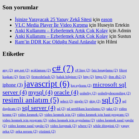
Son yorumlar
İşinize Yarayacak 25 Yapay Zekâ Sitesi
için
eason
VLC Media Player İle Video Kırpma
için
Huseyin Ertekin
Anki Kullanımı – Ezberlemek Artık Çok Kolay
için
Admin
Anki Kullanımı – Ezberlemek Artık Çok Kolay
için
Sustun
Ram’in DDR Kaç Olduğu Nasıl Anlaşılır
için
Hilmi
Etiketler
c#
(7)
any
(2)
asp.net
(2)
açıklaması
(2)
c# linq
(2)
faiz hesaplama
(2)
fikret
kuşkan
(2)
first
(2)
firstordefault
(2)
haluk bilginer
(2)
http
(2)
https
(2)
ibm db2
(2)
javascript
(6)
microsoft sql
iphone
(3)
kış uykusu
(2)
server
(4)
mysql
(4)
oracle
(4)
orderby
(2)
orderbydescending
(2)
resimli anlatım
(5)
sql
(5)
select
(2)
single
(2)
skip
(2)
sql
sql server
(4)
duplicate
(2)
ssl
(2)
ssl sertifikası kurulumu
(2)
take
(2)
video
kesme
(2)
video kesmek
(2)
video kesmek için
(2)
video kesmek için basit program
(2)
video kesmek için program
(2)
video kesmek için uygulama
(2)
video kesmek nasıl yapılır
(2)
video kesme nasıl yapılır
(2)
video kırpmak
(2)
where
(2)
while döngüsü
(2)
yapay
zeka
(2)
zeka sorusu
(2)
çözümü
(2)