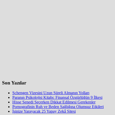
Son Yazılar
Schengen Vizesini Uzun Süreli Almanın Yolları
Paranın Psikolojisi Kitabı: Finansal Özgürlüğün 9 İlkesi
Hisse Senedi Seçerken Dikkat Edilmesi Gerekenler
Pornografinin Ruh ve Beden Sağlığına Olumsuz Etkileri
İşinize Yarayacak 25 Yapay Zekâ Sitesi