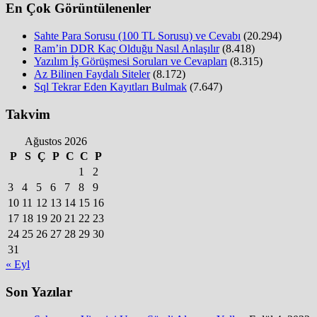
En Çok Görüntülenenler
Sahte Para Sorusu (100 TL Sorusu) ve Cevabı
(20.294)
Ram’in DDR Kaç Olduğu Nasıl Anlaşılır
(8.418)
Yazılım İş Görüşmesi Soruları ve Cevapları
(8.315)
Az Bilinen Faydalı Siteler
(8.172)
Sql Tekrar Eden Kayıtları Bulmak
(7.647)
Takvim
Ağustos 2026
P
S
Ç
P
C
C
P
1
2
3
4
5
6
7
8
9
10
11
12
13
14
15
16
17
18
19
20
21
22
23
24
25
26
27
28
29
30
31
« Eyl
Son Yazılar