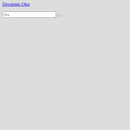
Devamını Oku
Arama
yap: