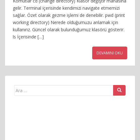
Komutlar cd (change directory) Klasör değiştir manasına
gelir. Terminal içerisinde kendimizi navigate etmemizi
sağlar. Özet olarak gezme işlemi de denebilir. pwd (print
working directory) Nerede olduğumuzu anlamak için
kullanırız. Güncel olarak bulunduğumuz klasörü gösterir.
ls İçerisinde […]
DEVAMINI OKU
Arama
yap: