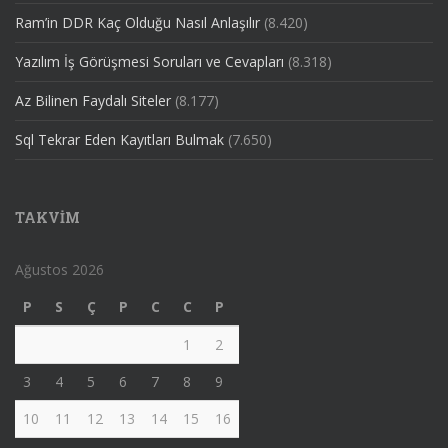
Ram’in DDR Kaç Olduğu Nasıl Anlaşılır
(8.420)
Yazılım İş Görüşmesi Soruları ve Cevapları
(8.318)
Az Bilinen Faydalı Siteler
(8.177)
Sql Tekrar Eden Kayıtları Bulmak
(7.650)
TAKVIM
Ağustos 2026
P
S
Ç
P
C
C
P
1
2
3
4
5
6
7
8
9
10
11
12
13
14
15
16