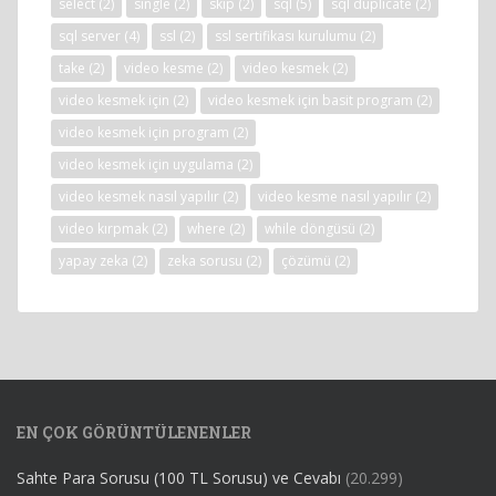
select
(2)
single
(2)
skip
(2)
sql
(5)
sql duplicate
(2)
sql server
(4)
ssl
(2)
ssl sertifikası kurulumu
(2)
take
(2)
video kesme
(2)
video kesmek
(2)
video kesmek için
(2)
video kesmek için basit program
(2)
video kesmek için program
(2)
video kesmek için uygulama
(2)
video kesmek nasıl yapılır
(2)
video kesme nasıl yapılır
(2)
video kırpmak
(2)
where
(2)
while döngüsü
(2)
yapay zeka
(2)
zeka sorusu
(2)
çözümü
(2)
EN ÇOK GÖRÜNTÜLENENLER
Sahte Para Sorusu (100 TL Sorusu) ve Cevabı
(20.299)