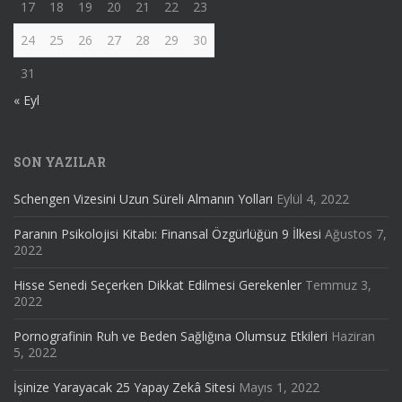
17
18
19
20
21
22
23
24
25
26
27
28
29
30
31
« Eyl
SON YAZILAR
Schengen Vizesini Uzun Süreli Almanın Yolları
Eylül 4, 2022
Paranın Psikolojisi Kitabı: Finansal Özgürlüğün 9 İlkesi
Ağustos 7,
2022
Hisse Senedi Seçerken Dikkat Edilmesi Gerekenler
Temmuz 3,
2022
Pornografinin Ruh ve Beden Sağlığına Olumsuz Etkileri
Haziran
5, 2022
İşinize Yarayacak 25 Yapay Zekâ Sitesi
Mayıs 1, 2022