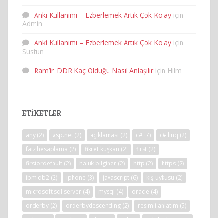
Anki Kullanımı – Ezberlemek Artık Çok Kolay
için
Admin
Anki Kullanımı – Ezberlemek Artık Çok Kolay
için
Sustun
Ram’in DDR Kaç Olduğu Nasıl Anlaşılır
için
Hilmi
ETIKETLER
any
(2)
asp.net
(2)
açıklaması
(2)
c#
(7)
c# linq
(2)
faiz hesaplama
(2)
fikret kuşkan
(2)
first
(2)
firstordefault
(2)
haluk bilginer
(2)
http
(2)
https
(2)
ibm db2
(2)
iphone
(3)
javascript
(6)
kış uykusu
(2)
microsoft sql server
(4)
mysql
(4)
oracle
(4)
orderby
(2)
orderbydescending
(2)
resimli anlatım
(5)