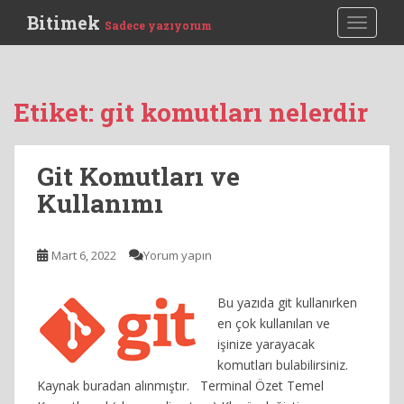
S
Bitimek
TOGGLE
Sadece yazıyorum
k
i
p
t
Etiket:
git komutları nelerdir
o
m
a
Git Komutları ve
i
Kullanımı
n
c
o
Mart 6, 2022
Yorum yapın
n
t
e
Bu yazıda git kullanırken
n
en çok kullanılan ve
t
işinize yarayacak
komutları bulabilirsiniz.
Kaynak buradan alınmıştır. Terminal Özet Temel