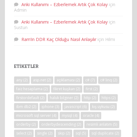
Anki Kullanımı – Ezberlemek Artık Çok Kolay
için
Admin
Anki Kullanımı – Ezberlemek Artık Çok Kolay
için
Sustun
Ram’in DDR Kaç Olduğu Nasıl Anlaşılır
için
Hilmi
ETIKETLER
any
(2)
asp.net
(2)
açıklaması
(2)
c#
(7)
c# linq
(2)
faiz hesaplama
(2)
fikret kuşkan
(2)
first
(2)
firstordefault
(2)
haluk bilginer
(2)
http
(2)
https
(2)
ibm db2
(2)
iphone
(3)
javascript
(6)
kış uykusu
(2)
microsoft sql server
(4)
mysql
(4)
oracle
(4)
orderby
(2)
orderbydescending
(2)
resimli anlatım
(5)
select
(2)
single
(2)
skip
(2)
sql
(5)
sql duplicate
(2)