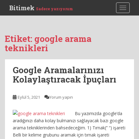
S
Bitimek
TOGGLE
Sadece yazıyorum
k
i
p
t
Etiket:
google arama
o
teknikleri
m
a
i
Google Aramalarınızı
n
c
Kolaylaştıracak İpuçları
o
n
t
Eylül 5, 2021
Yorum yapın
e
n
Bu yazımızda google’da
t
aradığınızı daha kolay bulmanızı sağlayacak bazı google
arama tekniklerinden bahsedeceğim. 1) Tırnak(” “) işareti
Belli bir kelime grubunu aramak için tırnak işareti