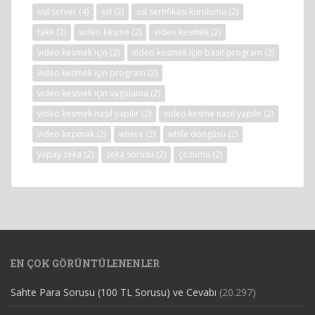
sql server
(4)
ssl
(2)
ssl sertifikası kurulumu
(2)
take
(2)
video kesme
(2)
video kesmek
(2)
video kesmek için
(2)
video kesmek için basit program
(2)
video kesmek için program
(2)
video kesmek için uygulama
(2)
video kesmek nasıl yapılır
(2)
video kesme nasıl yapılır
(2)
video kırpmak
(2)
where
(2)
while döngüsü
(2)
yapay zeka
(2)
zeka sorusu
(2)
çözümü
(2)
EN ÇOK GÖRÜNTÜLENENLER
Sahte Para Sorusu (100 TL Sorusu) ve Cevabı
(20.297)