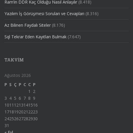
Ram’in DDR Kaç Olduğu Nasıl Anlaşılır
(8.418)
Yazılım İş Görüşmesi Soruları ve Cevapları
(8.316)
Az Bilinen Faydalı Siteler
(8.176)
Sql Tekrar Eden Kayıtları Bulmak
(7.647)
TAKVIM
Ağustos 2026
P
S
Ç
P
C
C
P
1
2
3
4
5
6
7
8
9
10
11
12
13
14
15
16
17
18
19
20
21
22
23
24
25
26
27
28
29
30
31
« Eyl