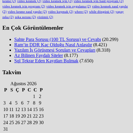
kesme
(2)
video kesmek
(2)
video kesmek için
(2)
video kesmek için basit program
(2)
video kesmek için program
(2)
video kesmek için uygulama
(2)
video kesmek nasıl yapılır
(2)
video kesme nasıl yapılır
(2)
video kırpmak
(2)
where
(2)
while döngüsü
(2)
yapay
zeka
(2)
zeka sorusu
(2)
çözümü
(2)
En Çok Görüntülenenler
Sahte Para Sorusu (100 TL Sorusu) ve Cevabı
(20.299)
Ram’in DDR Kaç Olduğu Nasıl Anlaşılır
(8.421)
Yazılım İş Görüşmesi Soruları ve Cevapları
(8.318)
Az Bilinen Faydalı Siteler
(8.177)
Sql Tekrar Eden Kayıtları Bulmak
(7.650)
Takvim
Ağustos 2026
P
S
Ç
P
C
C
P
1
2
3
4
5
6
7
8
9
10
11
12
13
14
15
16
17
18
19
20
21
22
23
24
25
26
27
28
29
30
31