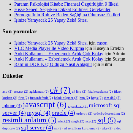
Paranın Psikolojisi Kitabı: Finansal Özgürlüğün 9 İlkesi
Hisse Senedi Seçerken Dikkat Edilmesi Gerekenler
Pornografinin Ruh ve Beden Sağlığına Olumsuz Etkileri
İşinize Yarayacak 25 Yapay Zekâ Sitesi
Son yorumlar
İşinize Yarayacak 25 Yapay Zekâ Sitesi
için
eason
VLC Media Player İle Video Kırpma
için
Huseyin Ertekin
Anki Kullanımı – Ezberlemek Artık Çok Kolay
için
Admin
Anki Kullanımı – Ezberlemek Artık Çok Kolay
için
Sustun
Ram’in DDR Kaç Olduğu Nasıl Anlaşılır
için
Hilmi
Etiketler
c#
(7)
any
(2)
asp.net
(2)
açıklaması
(2)
c# linq
(2)
faiz hesaplama
(2)
fikret
kuşkan
(2)
first
(2)
firstordefault
(2)
haluk bilginer
(2)
http
(2)
https
(2)
ibm db2
(2)
javascript
(6)
microsoft sql
iphone
(3)
kış uykusu
(2)
server
(4)
mysql
(4)
oracle
(4)
orderby
(2)
orderbydescending
(2)
resimli anlatım
(5)
sql
(5)
select
(2)
single
(2)
skip
(2)
sql
sql server
(4)
duplicate
(2)
ssl
(2)
ssl sertifikası kurulumu
(2)
take
(2)
video