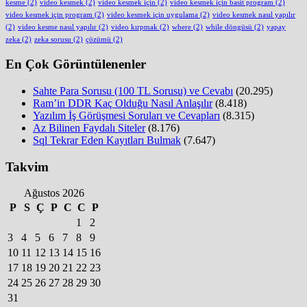
kesme
(2)
video kesmek
(2)
video kesmek için
(2)
video kesmek için basit program
(2)
video kesmek için program
(2)
video kesmek için uygulama
(2)
video kesmek nasıl yapılır
(2)
video kesme nasıl yapılır
(2)
video kırpmak
(2)
where
(2)
while döngüsü
(2)
yapay
zeka
(2)
zeka sorusu
(2)
çözümü
(2)
En Çok Görüntülenenler
Sahte Para Sorusu (100 TL Sorusu) ve Cevabı
(20.295)
Ram’in DDR Kaç Olduğu Nasıl Anlaşılır
(8.418)
Yazılım İş Görüşmesi Soruları ve Cevapları
(8.315)
Az Bilinen Faydalı Siteler
(8.176)
Sql Tekrar Eden Kayıtları Bulmak
(7.647)
Takvim
Ağustos 2026
P
S
Ç
P
C
C
P
1
2
3
4
5
6
7
8
9
10
11
12
13
14
15
16
17
18
19
20
21
22
23
24
25
26
27
28
29
30
31