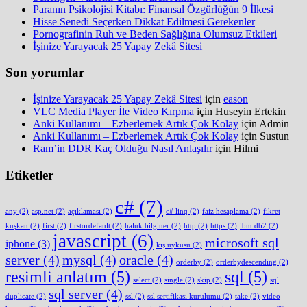
Paranın Psikolojisi Kitabı: Finansal Özgürlüğün 9 İlkesi
Hisse Senedi Seçerken Dikkat Edilmesi Gerekenler
Pornografinin Ruh ve Beden Sağlığına Olumsuz Etkileri
İşinize Yarayacak 25 Yapay Zekâ Sitesi
Son yorumlar
İşinize Yarayacak 25 Yapay Zekâ Sitesi
için
eason
VLC Media Player İle Video Kırpma
için
Huseyin Ertekin
Anki Kullanımı – Ezberlemek Artık Çok Kolay
için
Admin
Anki Kullanımı – Ezberlemek Artık Çok Kolay
için
Sustun
Ram’in DDR Kaç Olduğu Nasıl Anlaşılır
için
Hilmi
Etiketler
c#
(7)
any
(2)
asp.net
(2)
açıklaması
(2)
c# linq
(2)
faiz hesaplama
(2)
fikret
kuşkan
(2)
first
(2)
firstordefault
(2)
haluk bilginer
(2)
http
(2)
https
(2)
ibm db2
(2)
javascript
(6)
microsoft sql
iphone
(3)
kış uykusu
(2)
server
(4)
mysql
(4)
oracle
(4)
orderby
(2)
orderbydescending
(2)
resimli anlatım
(5)
sql
(5)
select
(2)
single
(2)
skip
(2)
sql
sql server
(4)
duplicate
(2)
ssl
(2)
ssl sertifikası kurulumu
(2)
take
(2)
video