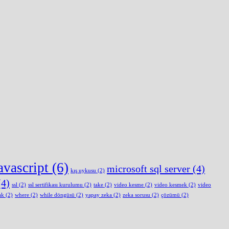
avascript
(6)
microsoft sql server
(4)
kış uykusu
(2)
4)
ssl
(2)
ssl sertifikası kurulumu
(2)
take
(2)
video kesme
(2)
video kesmek
(2)
video
ak
(2)
where
(2)
while döngüsü
(2)
yapay zeka
(2)
zeka sorusu
(2)
çözümü
(2)