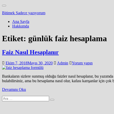
Skip
Toggle
to
navigation
Bitimek
Sadece yazıyorum
main
content
Ana Sayfa
Hakkımda
Etiket:
günlük faiz hesaplama
Faiz Nasıl Hesaplanır
Ekim 7, 2018
Mayıs 30, 2020
Admin
Yorum yapın
Bankaların sizlere sunmuş olduğu faizler nasıl hesaplanır, bu yazımda
bulabilirsiniz, ama bu hesaplama nasıl olur, kafası karışanlar için çok
Devamını Oku
Arama
yap: