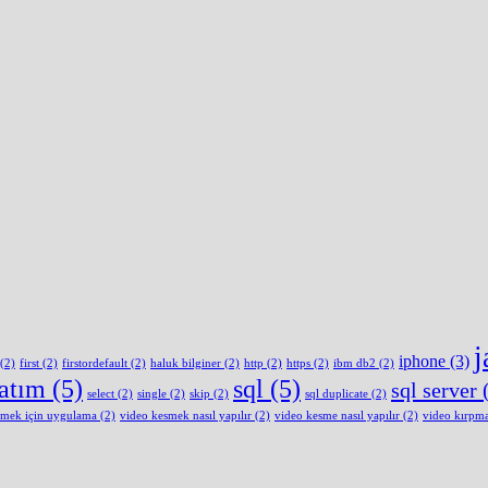
j
iphone
(3)
(2)
first
(2)
firstordefault
(2)
haluk bilginer
(2)
http
(2)
https
(2)
ibm db2
(2)
latım
(5)
sql
(5)
sql server
(
select
(2)
single
(2)
skip
(2)
sql duplicate
(2)
smek için uygulama
(2)
video kesmek nasıl yapılır
(2)
video kesme nasıl yapılır
(2)
video kırpm