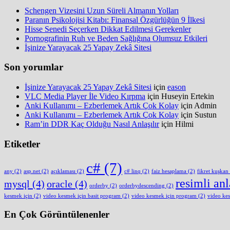
Schengen Vizesini Uzun Süreli Almanın Yolları
Paranın Psikolojisi Kitabı: Finansal Özgürlüğün 9 İlkesi
Hisse Senedi Seçerken Dikkat Edilmesi Gerekenler
Pornografinin Ruh ve Beden Sağlığına Olumsuz Etkileri
İşinize Yarayacak 25 Yapay Zekâ Sitesi
Son yorumlar
İşinize Yarayacak 25 Yapay Zekâ Sitesi
için
eason
VLC Media Player İle Video Kırpma
için
Huseyin Ertekin
Anki Kullanımı – Ezberlemek Artık Çok Kolay
için
Admin
Anki Kullanımı – Ezberlemek Artık Çok Kolay
için
Sustun
Ram’in DDR Kaç Olduğu Nasıl Anlaşılır
için
Hilmi
Etiketler
c#
(7)
any
(2)
asp.net
(2)
açıklaması
(2)
c# linq
(2)
faiz hesaplama
(2)
fikret kuşkan
resimli an
mysql
(4)
oracle
(4)
orderby
(2)
orderbydescending
(2)
kesmek için
(2)
video kesmek için basit program
(2)
video kesmek için program
(2)
video ke
En Çok Görüntülenenler