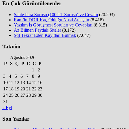
En Çok Görüntülenenler
Sahte Para Sorusu (100 TL Sorusu) ve Cevabı
(20.293)
Ram’in DDR Kaç Olduğu Nasıl Anlaşılır
(8.418)
Yazılım İş Görüşmesi Soruları ve Cevapları
(8.315)
Az Bilinen Faydalı Siteler
(8.172)
Sql Tekrar Eden Kayıtları Bulmak
(7.647)
Takvim
Ağustos 2026
P
S
Ç
P
C
C
P
1
2
3
4
5
6
7
8
9
10
11
12
13
14
15
16
17
18
19
20
21
22
23
24
25
26
27
28
29
30
31
« Eyl
Son Yazılar