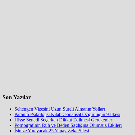
Son Yazılar
Schengen Vizesini Uzun Süreli Almanın Yolları
Paranın Psikolojisi Kitabı: Finansal Özgürlüğün 9 İlkesi
Hisse Senedi Seçerken Dikkat Edilmesi Gerekenler
Pornografinin Ruh ve Beden Sağlığına Olumsuz Etkileri
İşinize Yarayacak 25 Yapay Zekâ Sitesi