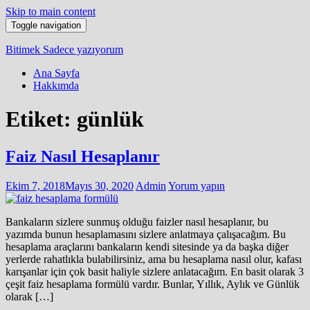
Skip to main content
Toggle navigation
Bitimek
Sadece yazıyorum
Ana Sayfa
Hakkımda
Etiket:
günlük
Faiz Nasıl Hesaplanır
Ekim 7, 2018
Mayıs 30, 2020
Admin
Yorum yapın
Bankaların sizlere sunmuş olduğu faizler nasıl hesaplanır, bu
yazımda bunun hesaplamasını sizlere anlatmaya çalışacağım. Bu
hesaplama araçlarını bankaların kendi sitesinde ya da başka diğer
yerlerde rahatlıkla bulabilirsiniz, ama bu hesaplama nasıl olur, kafası
karışanlar için çok basit haliyle sizlere anlatacağım. En basit olarak 3
çeşit faiz hesaplama formülü vardır. Bunlar, Yıllık, Aylık ve Günlük
olarak […]