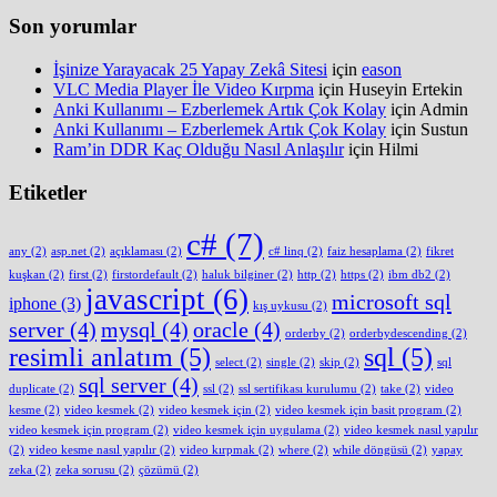
Son yorumlar
İşinize Yarayacak 25 Yapay Zekâ Sitesi
için
eason
VLC Media Player İle Video Kırpma
için
Huseyin Ertekin
Anki Kullanımı – Ezberlemek Artık Çok Kolay
için
Admin
Anki Kullanımı – Ezberlemek Artık Çok Kolay
için
Sustun
Ram’in DDR Kaç Olduğu Nasıl Anlaşılır
için
Hilmi
Etiketler
c#
(7)
any
(2)
asp.net
(2)
açıklaması
(2)
c# linq
(2)
faiz hesaplama
(2)
fikret
kuşkan
(2)
first
(2)
firstordefault
(2)
haluk bilginer
(2)
http
(2)
https
(2)
ibm db2
(2)
javascript
(6)
microsoft sql
iphone
(3)
kış uykusu
(2)
server
(4)
mysql
(4)
oracle
(4)
orderby
(2)
orderbydescending
(2)
resimli anlatım
(5)
sql
(5)
select
(2)
single
(2)
skip
(2)
sql
sql server
(4)
duplicate
(2)
ssl
(2)
ssl sertifikası kurulumu
(2)
take
(2)
video
kesme
(2)
video kesmek
(2)
video kesmek için
(2)
video kesmek için basit program
(2)
video kesmek için program
(2)
video kesmek için uygulama
(2)
video kesmek nasıl yapılır
(2)
video kesme nasıl yapılır
(2)
video kırpmak
(2)
where
(2)
while döngüsü
(2)
yapay
zeka
(2)
zeka sorusu
(2)
çözümü
(2)