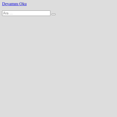
Devamını Oku
Arama
yap: