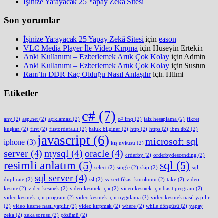
İşinize Yarayacak 25 Yapay Zekâ Sitesi
Son yorumlar
İşinize Yarayacak 25 Yapay Zekâ Sitesi
için
eason
VLC Media Player İle Video Kırpma
için
Huseyin Ertekin
Anki Kullanımı – Ezberlemek Artık Çok Kolay
için
Admin
Anki Kullanımı – Ezberlemek Artık Çok Kolay
için
Sustun
Ram’in DDR Kaç Olduğu Nasıl Anlaşılır
için
Hilmi
Etiketler
c#
(7)
any
(2)
asp.net
(2)
açıklaması
(2)
c# linq
(2)
faiz hesaplama
(2)
fikret
kuşkan
(2)
first
(2)
firstordefault
(2)
haluk bilginer
(2)
http
(2)
https
(2)
ibm db2
(2)
javascript
(6)
microsoft sql
iphone
(3)
kış uykusu
(2)
server
(4)
mysql
(4)
oracle
(4)
orderby
(2)
orderbydescending
(2)
resimli anlatım
(5)
sql
(5)
select
(2)
single
(2)
skip
(2)
sql
sql server
(4)
duplicate
(2)
ssl
(2)
ssl sertifikası kurulumu
(2)
take
(2)
video
kesme
(2)
video kesmek
(2)
video kesmek için
(2)
video kesmek için basit program
(2)
video kesmek için program
(2)
video kesmek için uygulama
(2)
video kesmek nasıl yapılır
(2)
video kesme nasıl yapılır
(2)
video kırpmak
(2)
where
(2)
while döngüsü
(2)
yapay
zeka
(2)
zeka sorusu
(2)
çözümü
(2)