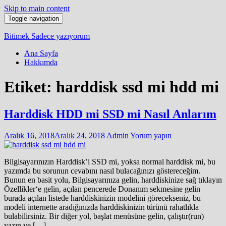
Skip to main content
Toggle navigation
Bitimek
Sadece yazıyorum
Ana Sayfa
Hakkımda
Etiket:
harddisk ssd mi hdd mi
Harddisk HDD mi SSD mi Nasıl Anlarım
Aralık 16, 2018
Aralık 24, 2018
Admin
Yorum yapın
Bilgisayarınızın Harddisk’i SSD mi, yoksa normal harddisk mi, bu
yazımda bu sorunun cevabını nasıl bulacağınızı göstereceğim.
Bunun en basit yolu, Bilgisayarınıza gelin, harddiskinize sağ tıklayın
Özellikler‘e gelin, açılan pencerede Donanım sekmesine gelin
burada açılan listede harddiskinizin modelini görecekseniz, bu
modeli internette aradığınızda harddiskinizin türünü rahatlıkla
bulabilirsiniz. Bir diğer yol, başlat menüsüne gelin, çalıştır(run)
yazın ve […]