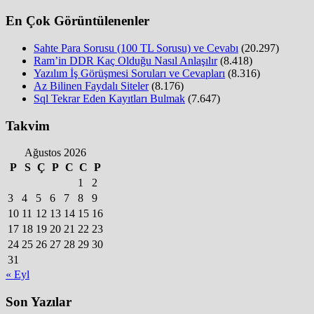
En Çok Görüntülenenler
Sahte Para Sorusu (100 TL Sorusu) ve Cevabı
(20.297)
Ram’in DDR Kaç Olduğu Nasıl Anlaşılır
(8.418)
Yazılım İş Görüşmesi Soruları ve Cevapları
(8.316)
Az Bilinen Faydalı Siteler
(8.176)
Sql Tekrar Eden Kayıtları Bulmak
(7.647)
Takvim
Ağustos 2026
P
S
Ç
P
C
C
P
1
2
3
4
5
6
7
8
9
10
11
12
13
14
15
16
17
18
19
20
21
22
23
24
25
26
27
28
29
30
31
« Eyl
Son Yazılar