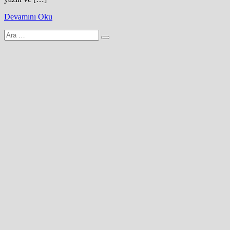
Devamını Oku
Arama
yap: