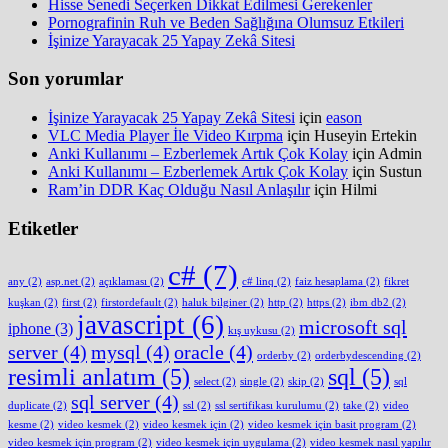
Hisse Senedi Seçerken Dikkat Edilmesi Gerekenler
Pornografinin Ruh ve Beden Sağlığına Olumsuz Etkileri
İşinize Yarayacak 25 Yapay Zekâ Sitesi
Son yorumlar
İşinize Yarayacak 25 Yapay Zekâ Sitesi
için
eason
VLC Media Player İle Video Kırpma
için
Huseyin Ertekin
Anki Kullanımı – Ezberlemek Artık Çok Kolay
için
Admin
Anki Kullanımı – Ezberlemek Artık Çok Kolay
için
Sustun
Ram’in DDR Kaç Olduğu Nasıl Anlaşılır
için
Hilmi
Etiketler
c#
(7)
any
(2)
asp.net
(2)
açıklaması
(2)
c# linq
(2)
faiz hesaplama
(2)
fikret
kuşkan
(2)
first
(2)
firstordefault
(2)
haluk bilginer
(2)
http
(2)
https
(2)
ibm db2
(2)
javascript
(6)
microsoft sql
iphone
(3)
kış uykusu
(2)
server
(4)
mysql
(4)
oracle
(4)
orderby
(2)
orderbydescending
(2)
resimli anlatım
(5)
sql
(5)
select
(2)
single
(2)
skip
(2)
sql
sql server
(4)
duplicate
(2)
ssl
(2)
ssl sertifikası kurulumu
(2)
take
(2)
video
kesme
(2)
video kesmek
(2)
video kesmek için
(2)
video kesmek için basit program
(2)
video kesmek için program
(2)
video kesmek için uygulama
(2)
video kesmek nasıl yapılır