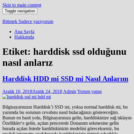
Skip to main content
Toggle navigation
Bitimek
Sadece yazıyorum
Ana Sayfa
Hakkımda
Etiket:
harddisk ssd olduğunu
nasıl anlarız
Harddisk HDD mi SSD mi Nasıl Anlarım
Aralık 16, 2018
Aralık 24, 2018
Admin
Yorum yapın
Bilgisayarınızın Harddisk’i SSD mi, yoksa normal harddisk mi, bu
yazımda bu sorunun cevabını nasıl bulacağınızı göstereceğim.
Bunun en basit yolu, Bilgisayarınıza gelin, harddiskinize sağ tıklayın
Özellikler‘e gelin, açılan pencerede Donanım sekmesine gelin
burada açılan listede harddiskinizin modelini görecekseniz, bu
modeli internette aradığınızda harddiskinizin türünü rahatlıkla