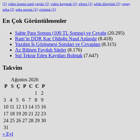
(2)
video kesme nasıl yapılır
(2)
video kırpmak
(2)
where
(2)
while döngüsü
(2)
yapay
zeka
(2)
zeka sorusu
(2)
çözümü
(2)
En Çok Görüntülenenler
Sahte Para Sorusu (100 TL Sorusu) ve Cevabı
(20.295)
Ram’in DDR Kaç Olduğu Nasıl Anlaşılır
(8.418)
Yazılım İş Görüşmesi Soruları ve Cevapları
(8.315)
Az Bilinen Faydalı Siteler
(8.176)
Sql Tekrar Eden Kayıtları Bulmak
(7.647)
Takvim
Ağustos 2026
P
S
Ç
P
C
C
P
1
2
3
4
5
6
7
8
9
10
11
12
13
14
15
16
17
18
19
20
21
22
23
24
25
26
27
28
29
30
31
« Eyl