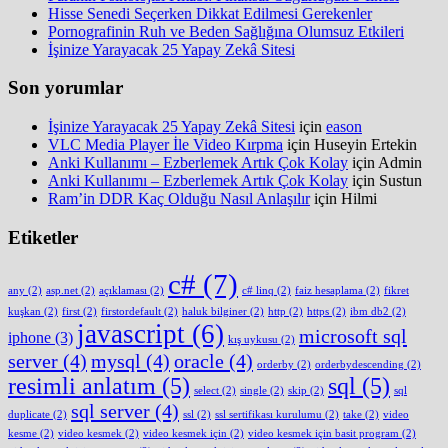
Hisse Senedi Seçerken Dikkat Edilmesi Gerekenler
Pornografinin Ruh ve Beden Sağlığına Olumsuz Etkileri
İşinize Yarayacak 25 Yapay Zekâ Sitesi
Son yorumlar
İşinize Yarayacak 25 Yapay Zekâ Sitesi
için
eason
VLC Media Player İle Video Kırpma
için
Huseyin Ertekin
Anki Kullanımı – Ezberlemek Artık Çok Kolay
için
Admin
Anki Kullanımı – Ezberlemek Artık Çok Kolay
için
Sustun
Ram’in DDR Kaç Olduğu Nasıl Anlaşılır
için
Hilmi
Etiketler
c#
(7)
any
(2)
asp.net
(2)
açıklaması
(2)
c# linq
(2)
faiz hesaplama
(2)
fikret
kuşkan
(2)
first
(2)
firstordefault
(2)
haluk bilginer
(2)
http
(2)
https
(2)
ibm db2
(2)
javascript
(6)
microsoft sql
iphone
(3)
kış uykusu
(2)
server
(4)
mysql
(4)
oracle
(4)
orderby
(2)
orderbydescending
(2)
resimli anlatım
(5)
sql
(5)
select
(2)
single
(2)
skip
(2)
sql
sql server
(4)
duplicate
(2)
ssl
(2)
ssl sertifikası kurulumu
(2)
take
(2)
video
kesme
(2)
video kesmek
(2)
video kesmek için
(2)
video kesmek için basit program
(2)