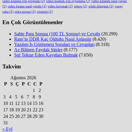
video kesmek için program
(2)
video kesmek için uygulama
(2)
video kesmek nasıl yapılır
(2)
video kesme nasıl yapılır
(2)
video kırpmak
(2)
where
(2)
while döngüsü
(2)
yapay
zeka
(2)
zeka sorusu
(2)
çözümü
(2)
En Çok Görüntülenenler
Sahte Para Sorusu (100 TL Sorusu) ve Cevabı
(20.299)
Ram’in DDR Kaç Olduğu Nasıl Anlaşılır
(8.420)
Yazılım İş Görüşmesi Soruları ve Cevapları
(8.318)
Az Bilinen Faydalı Siteler
(8.177)
Sql Tekrar Eden Kayıtları Bulmak
(7.650)
Takvim
Ağustos 2026
P
S
Ç
P
C
C
P
1
2
3
4
5
6
7
8
9
10
11
12
13
14
15
16
17
18
19
20
21
22
23
24
25
26
27
28
29
30
31
« Eyl