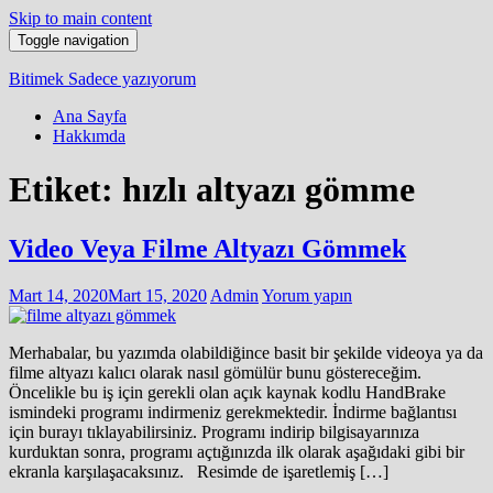
Skip to main content
Toggle navigation
Bitimek
Sadece yazıyorum
Ana Sayfa
Hakkımda
Etiket:
hızlı altyazı gömme
Video Veya Filme Altyazı Gömmek
Mart 14, 2020
Mart 15, 2020
Admin
Yorum yapın
Merhabalar, bu yazımda olabildiğince basit bir şekilde videoya ya da
filme altyazı kalıcı olarak nasıl gömülür bunu göstereceğim.
Öncelikle bu iş için gerekli olan açık kaynak kodlu HandBrake
ismindeki programı indirmeniz gerekmektedir. İndirme bağlantısı
için burayı tıklayabilirsiniz. Programı indirip bilgisayarınıza
kurduktan sonra, programı açtığınızda ilk olarak aşağıdaki gibi bir
ekranla karşılaşacaksınız. Resimde de işaretlemiş […]