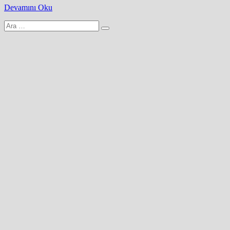
Devamını Oku
Arama
yap: