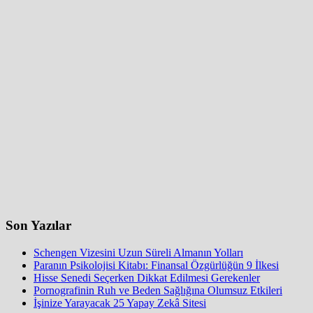
Son Yazılar
Schengen Vizesini Uzun Süreli Almanın Yolları
Paranın Psikolojisi Kitabı: Finansal Özgürlüğün 9 İlkesi
Hisse Senedi Seçerken Dikkat Edilmesi Gerekenler
Pornografinin Ruh ve Beden Sağlığına Olumsuz Etkileri
İşinize Yarayacak 25 Yapay Zekâ Sitesi