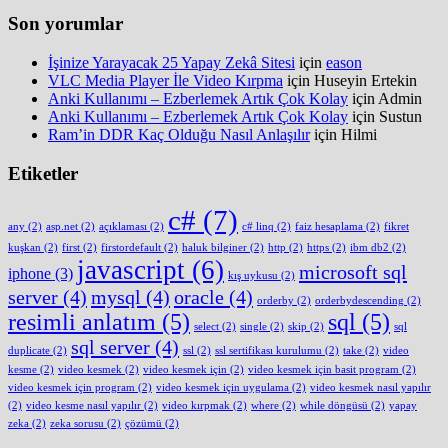
Son yorumlar
İşinize Yarayacak 25 Yapay Zekâ Sitesi
için
eason
VLC Media Player İle Video Kırpma
için
Huseyin Ertekin
Anki Kullanımı – Ezberlemek Artık Çok Kolay
için
Admin
Anki Kullanımı – Ezberlemek Artık Çok Kolay
için
Sustun
Ram’in DDR Kaç Olduğu Nasıl Anlaşılır
için
Hilmi
Etiketler
c#
(7)
any
(2)
asp.net
(2)
açıklaması
(2)
c# linq
(2)
faiz hesaplama
(2)
fikret
kuşkan
(2)
first
(2)
firstordefault
(2)
haluk bilginer
(2)
http
(2)
https
(2)
ibm db2
(2)
javascript
(6)
microsoft sql
iphone
(3)
kış uykusu
(2)
server
(4)
mysql
(4)
oracle
(4)
orderby
(2)
orderbydescending
(2)
resimli anlatım
(5)
sql
(5)
select
(2)
single
(2)
skip
(2)
sql
sql server
(4)
duplicate
(2)
ssl
(2)
ssl sertifikası kurulumu
(2)
take
(2)
video
kesme
(2)
video kesmek
(2)
video kesmek için
(2)
video kesmek için basit program
(2)
video kesmek için program
(2)
video kesmek için uygulama
(2)
video kesmek nasıl yapılır
(2)
video kesme nasıl yapılır
(2)
video kırpmak
(2)
where
(2)
while döngüsü
(2)
yapay
zeka
(2)
zeka sorusu
(2)
çözümü
(2)