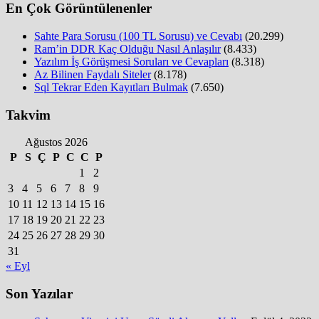
En Çok Görüntülenenler
Sahte Para Sorusu (100 TL Sorusu) ve Cevabı
(20.299)
Ram’in DDR Kaç Olduğu Nasıl Anlaşılır
(8.433)
Yazılım İş Görüşmesi Soruları ve Cevapları
(8.318)
Az Bilinen Faydalı Siteler
(8.178)
Sql Tekrar Eden Kayıtları Bulmak
(7.650)
Takvim
Ağustos 2026
P
S
Ç
P
C
C
P
1
2
3
4
5
6
7
8
9
10
11
12
13
14
15
16
17
18
19
20
21
22
23
24
25
26
27
28
29
30
31
« Eyl
Son Yazılar