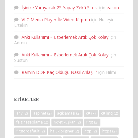
İşinize Yarayacak 25 Yapay Zekâ Sitesi
için
eason
VLC Media Player İle Video Kırpma
için
Huseyin
Ertekin
Anki Kullanımı – Ezberlemek Artık Çok Kolay
için
Admin
Anki Kullanımı – Ezberlemek Artık Çok Kolay
için
Sustun
Ram’in DDR Kaç Olduğu Nasıl Anlaşılır
için
Hilmi
ETIKETLER
any
(2)
asp.net
(2)
açıklaması
(2)
c#
(7)
c# linq
(2)
faiz hesaplama
(2)
fikret kuşkan
(2)
first
(2)
firstordefault
(2)
haluk bilginer
(2)
http
(2)
https
(2)