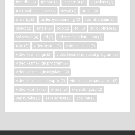
ibm db2
(2)
iphone
(3)
javascript
(6)
kış uykusu
(2)
microsoft sql server
(4)
mysql
(4)
oracle
(4)
orderby
(2)
orderbydescending
(2)
resimli anlatım
(5)
select
(2)
single
(2)
skip
(2)
sql
(5)
sql duplicate
(2)
sql server
(4)
ssl
(2)
ssl sertifikası kurulumu
(2)
take
(2)
video kesme
(2)
video kesmek
(2)
video kesmek için
(2)
video kesmek için basit program
(2)
video kesmek için program
(2)
video kesmek için uygulama
(2)
video kesmek nasıl yapılır
(2)
video kesme nasıl yapılır
(2)
video kırpmak
(2)
where
(2)
while döngüsü
(2)
yapay zeka
(2)
zeka sorusu
(2)
çözümü
(2)