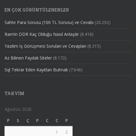
EN ÇOK GÖRÜNTÜLENENLER
Sahte Para Sorusu (100 TL Sorusu) ve Cevabı
(20.292)
Ram’in DDR Kaç Olduğu Nasıl Anlaşılır
(8.418)
Yazılım İş Görüşmesi Soruları ve Cevapları
(8.315)
Az Bilinen Faydalı Siteler
(8.172)
Sql Tekrar Eden Kayıtları Bulmak
(7.646)
TAKVIM
Ağustos 2026
P
S
Ç
P
C
C
P
1
2