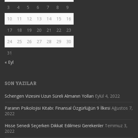
3
4
5
6
7
8
9
10
11
12
13
14
15
16
17
18
19
20
21
22
23
24
25
26
27
28
29
30
31
« Eyl
SON YAZILAR
Schengen Vizesini Uzun Süreli Almanın Yolları
Eylül 4, 2022
Paranın Psikolojisi Kitabı: Finansal Özgürlüğün 9 İlkesi
Ağustos 7,
2022
Hisse Senedi Seçerken Dikkat Edilmesi Gerekenler
Temmuz 3,
2022