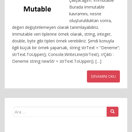
çalışacağım. Immutable
Burada immutable
kavramını, nesne
oluşturulduktan sonra,
değeri değiştirilemeyen olarak tanımlayabiliriz.
Immutable veri tiplerine örnek olarak, string, integer,
double, byte gibi tipleri örnek verebiliriz. Şimdi konuyla
ilgili küçük bir örnek yaparsak, string strText = “Deneme”;
strText.ToUpper(); Console.WriteLine(strText); //Çıktı :
Deneme string newStr = strText.ToUpper(); […]
DEVAMINI OKU
Arama
yap: