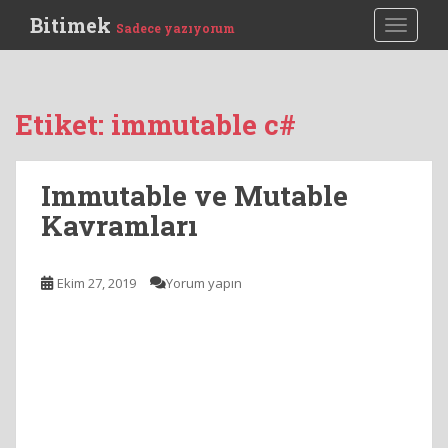
S
Bitimek
TOGGLE
Sadece yazıyorum
k
i
p
t
Etiket:
immutable c#
o
m
a
Immutable ve Mutable
i
Kavramları
n
c
o
Ekim 27, 2019
Yorum yapın
n
t
e
n
t