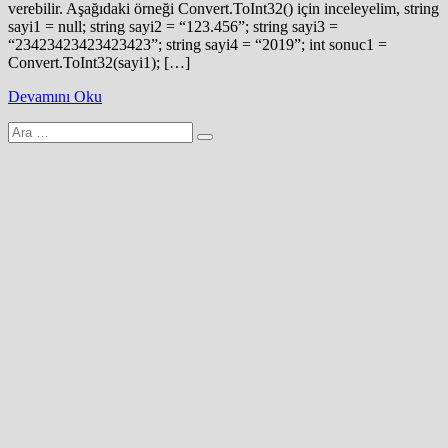
verebilir. Aşağıdaki örneği Convert.ToInt32() için inceleyelim, string
sayi1 = null; string sayi2 = “123.456”; string sayi3 =
“23423423423423423”; string sayi4 = “2019”; int sonuc1 =
Convert.ToInt32(sayi1); […]
Devamını Oku
Arama
yap: