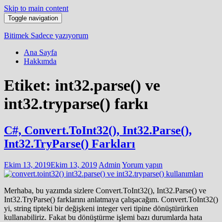
Skip to main content
Toggle navigation
Bitimek
Sadece yazıyorum
Ana Sayfa
Hakkımda
Etiket:
int32.parse() ve
int32.tryparse() farkı
C#, Convert.ToInt32(), Int32.Parse(),
Int32.TryParse() Farkları
Ekim 13, 2019
Ekim 13, 2019
Admin
Yorum yapın
Merhaba, bu yazımda sizlere Convert.ToInt32(), Int32.Parse() ve
Int32.TryParse() farklarını anlatmaya çalışacağım. Convert.ToInt32()
yi, string tipteki bir değişkeni integer veri tipine dönüştürürken
kullanabiliriz. Fakat bu dönüştürme işlemi bazı durumlarda hata