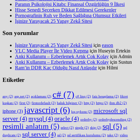
Paranın Psikolojisi Kitabı: Finansal Özgürlüğün 9 İlkesi
Hisse Senedi Seçerken Dikkat Edilmesi Gerekenler
Pornografinin Ruh ve Beden Sağlığına Olumsuz Etkileri
İşinize Yarayacak 25 Yapay Zekâ Sitesi
Son yorumlar
İşinize Yarayacak 25 Yapay Zekâ Sitesi
için
eason
VLC Media Player İle Video Kırpma
için
Huseyin Ertekin
Anki Kullanımı – Ezberlemek Artık Çok Kolay
için
Admin
Anki Kullanımı – Ezberlemek Artık Çok Kolay
için
Sustun
Ram’in DDR Kaç Olduğu Nasıl Anlaşılır
için
Hilmi
Etiketler
c#
(7)
any
(2)
asp.net
(2)
açıklaması
(2)
c# linq
(2)
faiz hesaplama
(2)
fikret
kuşkan
(2)
first
(2)
firstordefault
(2)
haluk bilginer
(2)
http
(2)
https
(2)
ibm db2
(2)
javascript
(6)
microsoft sql
iphone
(3)
kış uykusu
(2)
server
(4)
mysql
(4)
oracle
(4)
orderby
(2)
orderbydescending
(2)
resimli anlatım
(5)
sql
(5)
select
(2)
single
(2)
skip
(2)
sql
sql server
(4)
duplicate
(2)
ssl
(2)
ssl sertifikası kurulumu
(2)
take
(2)
video