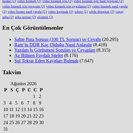
kesme
(2)
video kesmek
(2)
video kesmek için
(2)
video kesmek için basit program
(2)
video kesmek için program
(2)
video kesmek için uygulama
(2)
video kesmek nasıl yapılır
(2)
video kesme nasıl yapılır
(2)
video kırpmak
(2)
where
(2)
while döngüsü
(2)
yapay
zeka
(2)
zeka sorusu
(2)
çözümü
(2)
En Çok Görüntülenenler
Sahte Para Sorusu (100 TL Sorusu) ve Cevabı
(20.295)
Ram’in DDR Kaç Olduğu Nasıl Anlaşılır
(8.418)
Yazılım İş Görüşmesi Soruları ve Cevapları
(8.315)
Az Bilinen Faydalı Siteler
(8.176)
Sql Tekrar Eden Kayıtları Bulmak
(7.647)
Takvim
Ağustos 2026
P
S
Ç
P
C
C
P
1
2
3
4
5
6
7
8
9
10
11
12
13
14
15
16
17
18
19
20
21
22
23
24
25
26
27
28
29
30
31