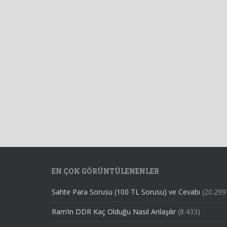
EN ÇOK GÖRÜNTÜLENENLER
Sahte Para Sorusu (100 TL Sorusu) ve Cevabı
(20.299
Ram’in DDR Kaç Olduğu Nasıl Anlaşılır
(8.433)