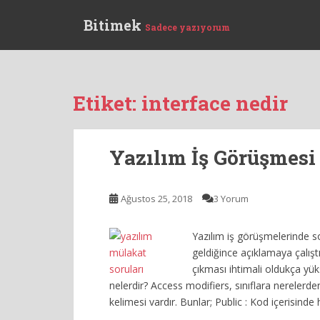
S
Bitimek
k
Sadece yazıyorum
i
p
t
o
Etiket:
interface nedir
m
a
i
Yazılım İş Görüşmesi 
n
c
o
Ağustos 25, 2018
3 Yorum
n
t
Yazılım iş görüşmelerinde so
e
geldiğince açıklamaya çalışt
n
çıkması ihtimali oldukça yük
t
nelerdir? Access modifiers, sınıflara nerelerden
kelimesi vardır. Bunlar; Public : Kod içerisinde h