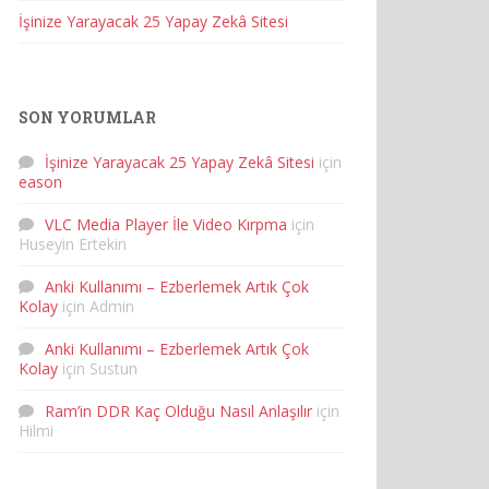
İşinize Yarayacak 25 Yapay Zekâ Sitesi
SON YORUMLAR
İşinize Yarayacak 25 Yapay Zekâ Sitesi
için
eason
VLC Media Player İle Video Kırpma
için
Huseyin Ertekin
Anki Kullanımı – Ezberlemek Artık Çok
Kolay
için
Admin
Anki Kullanımı – Ezberlemek Artık Çok
Kolay
için
Sustun
Ram’in DDR Kaç Olduğu Nasıl Anlaşılır
için
Hilmi