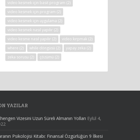
video kesmek için basit program
(2)
video kesmek için program
(2)
video kesmek için uygulama
(2)
video kesmek nasıl yapılır
(2)
video kesme nasıl yapılır
(2)
video kırpmak
(2)
where
(2)
while döngüsü
(2)
yapay zeka
(2)
zeka sorusu
(2)
çözümü
(2)
ON YAZILAR
hengen Vizesini Uzun Süreli Almanın Yolları
Eylül 4,
022
ranın Psikolojisi Kitabı: Finansal Özgürlüğün 9 İlkesi