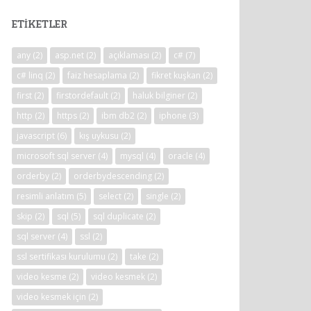
ETIKETLER
any
(2)
asp.net
(2)
açıklaması
(2)
c#
(7)
c# linq
(2)
faiz hesaplama
(2)
fikret kuşkan
(2)
first
(2)
firstordefault
(2)
haluk bilginer
(2)
http
(2)
https
(2)
ibm db2
(2)
iphone
(3)
javascript
(6)
kış uykusu
(2)
microsoft sql server
(4)
mysql
(4)
oracle
(4)
orderby
(2)
orderbydescending
(2)
resimli anlatım
(5)
select
(2)
single
(2)
skip
(2)
sql
(5)
sql duplicate
(2)
sql server
(4)
ssl
(2)
ssl sertifikası kurulumu
(2)
take
(2)
video kesme
(2)
video kesmek
(2)
video kesmek için
(2)