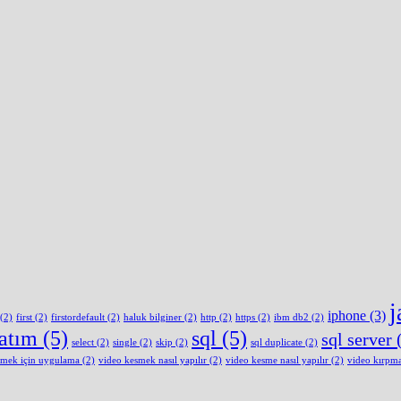
j
iphone
(3)
(2)
first
(2)
firstordefault
(2)
haluk bilginer
(2)
http
(2)
https
(2)
ibm db2
(2)
latım
(5)
sql
(5)
sql server
(
select
(2)
single
(2)
skip
(2)
sql duplicate
(2)
smek için uygulama
(2)
video kesmek nasıl yapılır
(2)
video kesme nasıl yapılır
(2)
video kırpm