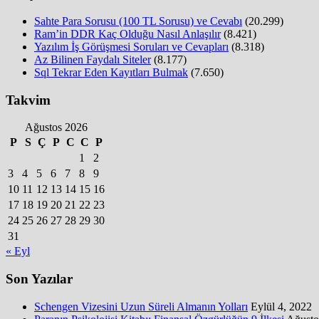
Sahte Para Sorusu (100 TL Sorusu) ve Cevabı
(20.299)
Ram’in DDR Kaç Olduğu Nasıl Anlaşılır
(8.421)
Yazılım İş Görüşmesi Soruları ve Cevapları
(8.318)
Az Bilinen Faydalı Siteler
(8.177)
Sql Tekrar Eden Kayıtları Bulmak
(7.650)
Takvim
Ağustos 2026
P
S
Ç
P
C
C
P
1
2
3
4
5
6
7
8
9
10
11
12
13
14
15
16
17
18
19
20
21
22
23
24
25
26
27
28
29
30
31
« Eyl
Son Yazılar
Schengen Vizesini Uzun Süreli Almanın Yolları
Eylül 4, 2022