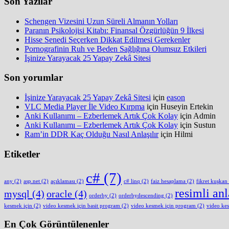
Son Yazılar
Schengen Vizesini Uzun Süreli Almanın Yolları
Paranın Psikolojisi Kitabı: Finansal Özgürlüğün 9 İlkesi
Hisse Senedi Seçerken Dikkat Edilmesi Gerekenler
Pornografinin Ruh ve Beden Sağlığına Olumsuz Etkileri
İşinize Yarayacak 25 Yapay Zekâ Sitesi
Son yorumlar
İşinize Yarayacak 25 Yapay Zekâ Sitesi
için
eason
VLC Media Player İle Video Kırpma
için
Huseyin Ertekin
Anki Kullanımı – Ezberlemek Artık Çok Kolay
için
Admin
Anki Kullanımı – Ezberlemek Artık Çok Kolay
için
Sustun
Ram’in DDR Kaç Olduğu Nasıl Anlaşılır
için
Hilmi
Etiketler
c#
(7)
any
(2)
asp.net
(2)
açıklaması
(2)
c# linq
(2)
faiz hesaplama
(2)
fikret kuşkan
resimli an
mysql
(4)
oracle
(4)
orderby
(2)
orderbydescending
(2)
kesmek için
(2)
video kesmek için basit program
(2)
video kesmek için program
(2)
video ke
En Çok Görüntülenenler