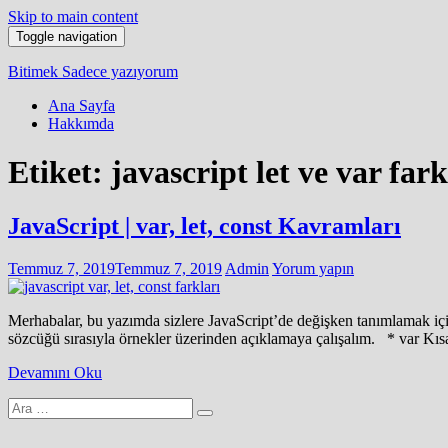
Skip to main content
Toggle navigation
Bitimek
Sadece yazıyorum
Ana Sayfa
Hakkımda
Etiket:
javascript let ve var fark
JavaScript | var, let, const Kavramları
Temmuz 7, 2019
Temmuz 7, 2019
Admin
Yorum yapın
Merhabalar, bu yazımda sizlere JavaScript’de değişken tanımlamak için
sözcüğü sırasıyla örnekler üzerinden açıklamaya çalışalım. * var Kısa
Devamını Oku
Arama
yap: