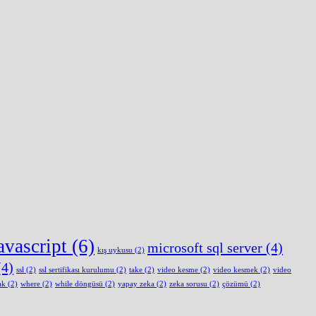
avascript
(6)
microsoft sql server
(4)
kış uykusu
(2)
4)
ssl
(2)
ssl sertifikası kurulumu
(2)
take
(2)
video kesme
(2)
video kesmek
(2)
video
ak
(2)
where
(2)
while döngüsü
(2)
yapay zeka
(2)
zeka sorusu
(2)
çözümü
(2)