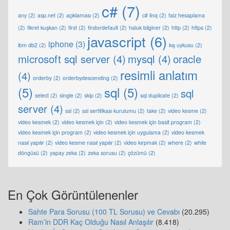
c#
(7)
any
(2)
asp.net
(2)
açıklaması
(2)
c# linq
(2)
faiz hesaplama
(2)
fikret kuşkan
(2)
first
(2)
firstordefault
(2)
haluk bilginer
(2)
http
(2)
https
(2)
javascript
(6)
iphone
(3)
ibm db2
(2)
kış uykusu
(2)
microsoft sql server
(4)
mysql
(4)
oracle
resimli anlatım
(4)
orderby
(2)
orderbydescending
(2)
(5)
sql
(5)
sql
select
(2)
single
(2)
skip
(2)
sql duplicate
(2)
server
(4)
ssl
(2)
ssl sertifikası kurulumu
(2)
take
(2)
video kesme
(2)
video kesmek
(2)
video kesmek için
(2)
video kesmek için basit program
(2)
video kesmek için program
(2)
video kesmek için uygulama
(2)
video kesmek
nasıl yapılır
(2)
video kesme nasıl yapılır
(2)
video kırpmak
(2)
where
(2)
while
döngüsü
(2)
yapay zeka
(2)
zeka sorusu
(2)
çözümü
(2)
En Çok Görüntülenenler
Sahte Para Sorusu (100 TL Sorusu) ve Cevabı
(20.295)
Ram’in DDR Kaç Olduğu Nasıl Anlaşılır
(8.418)