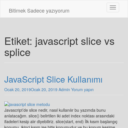
Skip
Toggle n
to
Bitimek
Sadece yazıyorum
main
content
Etiket:
javascript slice vs
splice
JavaScript Slice Kullanımı
Ocak 20, 2019
Ocak 20, 2019
Admin
Yorum yapın
Javascript’de slice nedir, nasıl kullanılır bu yazımda bunu
anlatacağım. slice() belirtilen iki adet index noktası arasındaki
ifadeleri kesip alır diyebiliriz. slice(start, end) İlk kısım başlangıç
konumu, ikinci kısım ise bitiş konumudur ve bu konum kesime