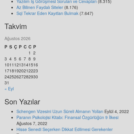
Yazılım İş Görüşmesi Soruları ve Cevapları
(8.315)
Az Bilinen Faydalı Siteler
(8.176)
Sql Tekrar Eden Kayıtları Bulmak
(7.647)
Takvim
Ağustos 2026
P
S
Ç
P
C
C
P
1
2
3
4
5
6
7
8
9
10
11
12
13
14
15
16
17
18
19
20
21
22
23
24
25
26
27
28
29
30
31
« Eyl
Son Yazılar
Schengen Vizesini Uzun Süreli Almanın Yolları
Eylül 4, 2022
Paranın Psikolojisi Kitabı: Finansal Özgürlüğün 9 İlkesi
Ağustos 7, 2022
Hisse Senedi Seçerken Dikkat Edilmesi Gerekenler