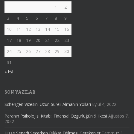
1
2
3
4
5
6
7
8
9
10
11
12
13
14
15
16
17
18
19
20
21
22
23
24
25
26
27
28
29
30
31
« Eyl
SON YAZILAR
Schengen Vizesini Uzun Süreli Almanın Yolları
Eylül 4, 2022
Paranın Psikolojisi Kitabı: Finansal Özgürlüğün 9 İlkesi
Ağustos 7,
2022
Hisse Senedi Seçerken Dikkat Edilmesi Gerekenler
Temmuz 3,