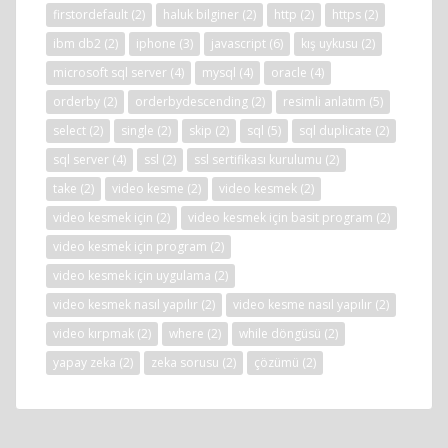
firstordefault
(2)
haluk bilginer
(2)
http
(2)
https
(2)
ibm db2
(2)
iphone
(3)
javascript
(6)
kış uykusu
(2)
microsoft sql server
(4)
mysql
(4)
oracle
(4)
orderby
(2)
orderbydescending
(2)
resimli anlatım
(5)
select
(2)
single
(2)
skip
(2)
sql
(5)
sql duplicate
(2)
sql server
(4)
ssl
(2)
ssl sertifikası kurulumu
(2)
take
(2)
video kesme
(2)
video kesmek
(2)
video kesmek için
(2)
video kesmek için basit program
(2)
video kesmek için program
(2)
video kesmek için uygulama
(2)
video kesmek nasıl yapılır
(2)
video kesme nasıl yapılır
(2)
video kırpmak
(2)
where
(2)
while döngüsü
(2)
yapay zeka
(2)
zeka sorusu
(2)
çözümü
(2)