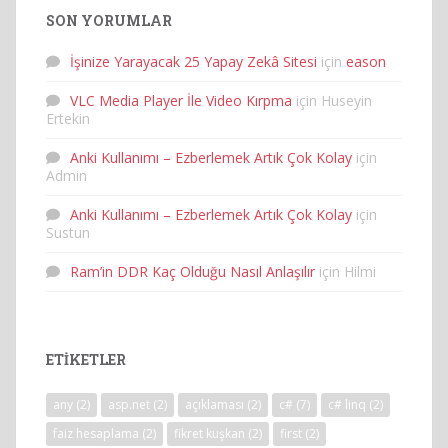
SON YORUMLAR
İşinize Yarayacak 25 Yapay Zekâ Sitesi
için
eason
VLC Media Player İle Video Kırpma
için
Huseyin
Ertekin
Anki Kullanımı – Ezberlemek Artık Çok Kolay
için
Admin
Anki Kullanımı – Ezberlemek Artık Çok Kolay
için
Sustun
Ram’in DDR Kaç Olduğu Nasıl Anlaşılır
için
Hilmi
ETIKETLER
any
(2)
asp.net
(2)
açıklaması
(2)
c#
(7)
c# linq
(2)
faiz hesaplama
(2)
fikret kuşkan
(2)
first
(2)