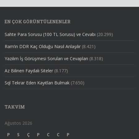
EN ÇOK GÖRÜNTÜLENENLER
Sahte Para Sorusu (100 TL Sorusu) ve Cevabı
(20.299)
Ram’in DDR Kaç Olduğu Nasıl Anlaşılır
(8.421)
Yazılım İş Görüşmesi Soruları ve Cevapları
(8.318)
Az Bilinen Faydalı Siteler
(8.177)
Sql Tekrar Eden Kayıtları Bulmak
(7.650)
TAKVIM
Ağustos 2026
P
S
Ç
P
C
C
P