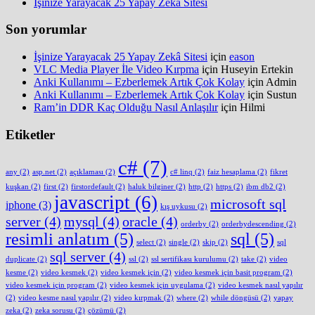
İşinize Yarayacak 25 Yapay Zekâ Sitesi
Son yorumlar
İşinize Yarayacak 25 Yapay Zekâ Sitesi
için
eason
VLC Media Player İle Video Kırpma
için
Huseyin Ertekin
Anki Kullanımı – Ezberlemek Artık Çok Kolay
için
Admin
Anki Kullanımı – Ezberlemek Artık Çok Kolay
için
Sustun
Ram’in DDR Kaç Olduğu Nasıl Anlaşılır
için
Hilmi
Etiketler
c#
(7)
any
(2)
asp.net
(2)
açıklaması
(2)
c# linq
(2)
faiz hesaplama
(2)
fikret
kuşkan
(2)
first
(2)
firstordefault
(2)
haluk bilginer
(2)
http
(2)
https
(2)
ibm db2
(2)
javascript
(6)
microsoft sql
iphone
(3)
kış uykusu
(2)
server
(4)
mysql
(4)
oracle
(4)
orderby
(2)
orderbydescending
(2)
resimli anlatım
(5)
sql
(5)
select
(2)
single
(2)
skip
(2)
sql
sql server
(4)
duplicate
(2)
ssl
(2)
ssl sertifikası kurulumu
(2)
take
(2)
video
kesme
(2)
video kesmek
(2)
video kesmek için
(2)
video kesmek için basit program
(2)
video kesmek için program
(2)
video kesmek için uygulama
(2)
video kesmek nasıl yapılır
(2)
video kesme nasıl yapılır
(2)
video kırpmak
(2)
where
(2)
while döngüsü
(2)
yapay
zeka
(2)
zeka sorusu
(2)
çözümü
(2)