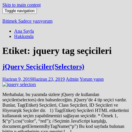
Skip to main content
Toggle navigation
Bitimek
Sadece yazıyorum
Ana Sayfa
Hakkımda
Etiket:
jquery tag seçicileri
jQuery Seçiciler(Selectors)
Haziran 9, 2019
Haziran 23, 2019
Admin
Yorum yapın
Merhabalar, bu yazımda sizlere jQuery de kullanılan
seçiciler(selectors) den bahsedeceğim. jQuery’de 4 tip seçici vardır.
Bunlar, Tag(Etiket) Seçicileri, Class Seçicileri, ID Seçicileri ve
Hiyerarşik Seçiciler dir. 1) Tag(Etiket) Seçicileri HTML etiketlerini
kullanarak seçim yapabilmemizi sağlayan seçicidir. * Örnek 1,
$(“p”).css(“color”, “red”); //Seçimin JavaScript karşılığı,
document.getElementsByTagName(“p”) Bu kod sayfada bulunan
bütün p etiketlerinin yazı rengini […]