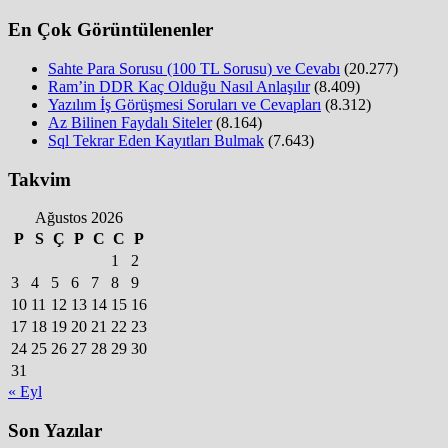
En Çok Görüntülenenler
Sahte Para Sorusu (100 TL Sorusu) ve Cevabı
(20.277)
Ram’in DDR Kaç Olduğu Nasıl Anlaşılır
(8.409)
Yazılım İş Görüşmesi Soruları ve Cevapları
(8.312)
Az Bilinen Faydalı Siteler
(8.164)
Sql Tekrar Eden Kayıtları Bulmak
(7.643)
Takvim
Ağustos 2026
P
S
Ç
P
C
C
P
1
2
3
4
5
6
7
8
9
10
11
12
13
14
15
16
17
18
19
20
21
22
23
24
25
26
27
28
29
30
31
« Eyl
Son Yazılar