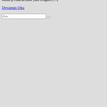
Devamını Oku
Arama
yap: