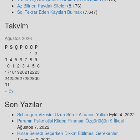
Az Bilinen Faydalı Siteler
(8.176)
Sql Tekrar Eden Kayıtları Bulmak
(7.647)
Takvim
Ağustos 2026
P
S
Ç
P
C
C
P
1
2
3
4
5
6
7
8
9
10
11
12
13
14
15
16
17
18
19
20
21
22
23
24
25
26
27
28
29
30
31
« Eyl
Son Yazılar
Schengen Vizesini Uzun Süreli Almanın Yolları
Eylül 4, 2022
Paranın Psikolojisi Kitabı: Finansal Özgürlüğün 9 İlkesi
Ağustos 7, 2022
Hisse Senedi Seçerken Dikkat Edilmesi Gerekenler
Temmuz 3, 2022