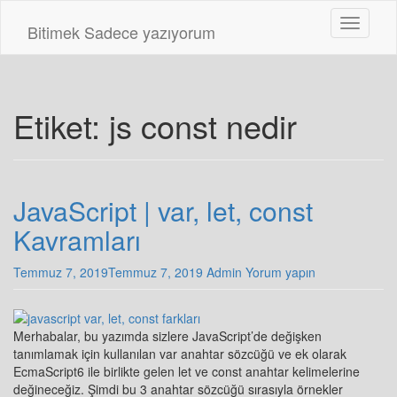
Skip
Toggle n
to
Bitimek
Sadece yazıyorum
main
content
Etiket:
js const nedir
JavaScript | var, let, const
Kavramları
Temmuz 7, 2019
Temmuz 7, 2019
Admin
Yorum yapın
Merhabalar, bu yazımda sizlere JavaScript’de değişken
tanımlamak için kullanılan var anahtar sözcüğü ve ek olarak
EcmaScript6 ile birlikte gelen let ve const anahtar kelimelerine
değineceğiz. Şimdi bu 3 anahtar sözcüğü sırasıyla örnekler