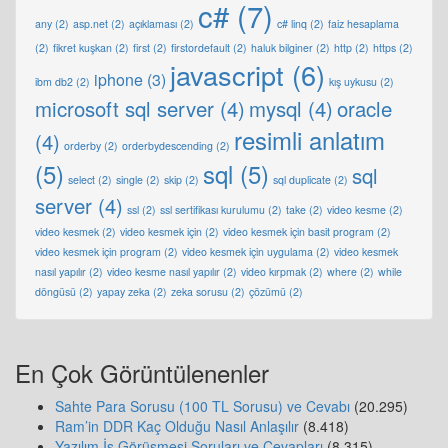
c#
(7)
any
(2)
asp.net
(2)
açıklaması
(2)
c# linq
(2)
faiz hesaplama
(2)
fikret kuşkan
(2)
first
(2)
firstordefault
(2)
haluk bilginer
(2)
http
(2)
https
(2)
javascript
(6)
iphone
(3)
ibm db2
(2)
kış uykusu
(2)
microsoft sql server
(4)
mysql
(4)
oracle
resimli anlatım
(4)
orderby
(2)
orderbydescending
(2)
(5)
sql
(5)
sql
select
(2)
single
(2)
skip
(2)
sql duplicate
(2)
server
(4)
ssl
(2)
ssl sertifikası kurulumu
(2)
take
(2)
video kesme
(2)
video kesmek
(2)
video kesmek için
(2)
video kesmek için basit program
(2)
video kesmek için program
(2)
video kesmek için uygulama
(2)
video kesmek
nasıl yapılır
(2)
video kesme nasıl yapılır
(2)
video kırpmak
(2)
where
(2)
while
döngüsü
(2)
yapay zeka
(2)
zeka sorusu
(2)
çözümü
(2)
En Çok Görüntülenenler
Sahte Para Sorusu (100 TL Sorusu) ve Cevabı
(20.295)
Ram’in DDR Kaç Olduğu Nasıl Anlaşılır
(8.418)
Yazılım İş Görüşmesi Soruları ve Cevapları
(8.315)