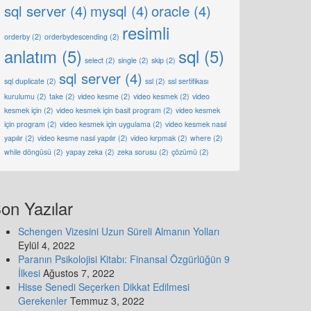
sql server
(4)
mysql
(4)
oracle
(4)
resimli
orderby
(2)
orderbydescending
(2)
anlatım
(5)
sql
(5)
select
(2)
single
(2)
skip
(2)
sql server
(4)
sql duplicate
(2)
ssl
(2)
ssl sertifikası
kurulumu
(2)
take
(2)
video kesme
(2)
video kesmek
(2)
video
kesmek için
(2)
video kesmek için basit program
(2)
video kesmek
için program
(2)
video kesmek için uygulama
(2)
video kesmek nasıl
yapılır
(2)
video kesme nasıl yapılır
(2)
video kırpmak
(2)
where
(2)
while döngüsü
(2)
yapay zeka
(2)
zeka sorusu
(2)
çözümü
(2)
on Yazılar
Schengen Vizesini Uzun Süreli Almanın Yolları
Eylül 4, 2022
Paranın Psikolojisi Kitabı: Finansal Özgürlüğün 9
İlkesi
Ağustos 7, 2022
Hisse Senedi Seçerken Dikkat Edilmesi
Gerekenler
Temmuz 3, 2022