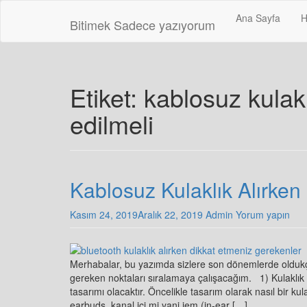
Skip
Ana Sayfa
H
to
Bitimek
Sadece yazıyorum
main
content
Etiket:
kablosuz kulakl
edilmeli
Kablosuz Kulaklık Alırken
Kasım 24, 2019
Aralık 22, 2019
Admin
Yorum yapın
Merhabalar, bu yazımda sizlere son dönemlerde oldukça
gereken noktaları sıralamaya çalışacağım. 1) Kulaklık 
tasarımı olacaktır. Öncelikle tasarım olarak nasıl bir kula
earbuds, kanal içi mi yani iem (in-ear […]