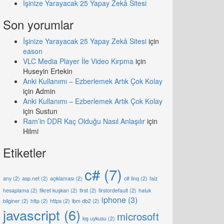
İşinize Yarayacak 25 Yapay Zekâ Sitesi
Son yorumlar
İşinize Yarayacak 25 Yapay Zekâ Sitesi
için
eason
VLC Media Player İle Video Kırpma
için
Huseyin Ertekin
Anki Kullanımı – Ezberlemek Artık Çok Kolay
için
Admin
Anki Kullanımı – Ezberlemek Artık Çok Kolay
için
Sustun
Ram’in DDR Kaç Olduğu Nasıl Anlaşılır
için
Hilmi
Etiketler
c#
(7)
any
(2)
asp.net
(2)
açıklaması
(2)
c# linq
(2)
faiz
hesaplama
(2)
fikret kuşkan
(2)
first
(2)
firstordefault
(2)
haluk
iphone
(3)
bilginer
(2)
http
(2)
https
(2)
ibm db2
(2)
javascript
(6)
microsoft
kış uykusu
(2)