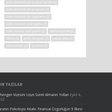
video kesmek için basit program
(2)
video kesmek için program
(2)
video kesmek için uygulama
(2)
video kesmek nasıl yapılır
(2)
video kesme nasıl yapılır
(2)
video kırpmak
(2)
where
(2)
while döngüsü
(2)
yapay zeka
(2)
zeka sorusu
(2)
çözümü
(2)
ON YAZILAR
hengen Vizesini Uzun Süreli Almanın Yolları
Eylül 4,
022
ranın Psikolojisi Kitabı: Finansal Özgürlüğün 9 İlkesi