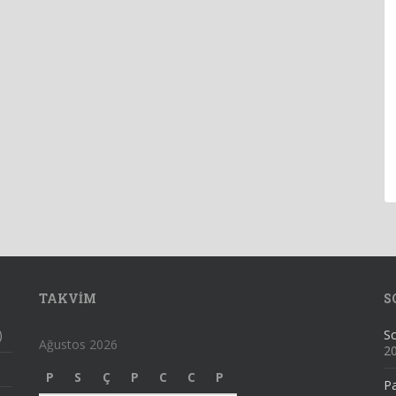
TAKVIM
S
)
Sc
Ağustos 2026
2
P
S
Ç
P
C
C
P
Pa