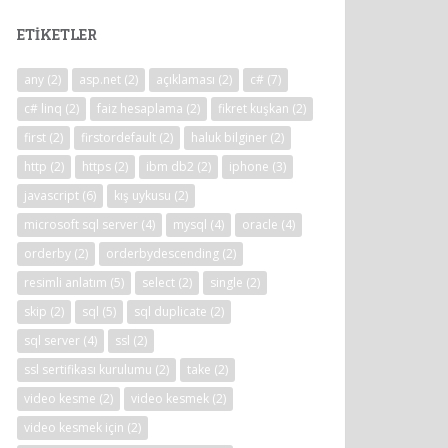
ETIKETLER
any
(2)
asp.net
(2)
açıklaması
(2)
c#
(7)
c# linq
(2)
faiz hesaplama
(2)
fikret kuşkan
(2)
first
(2)
firstordefault
(2)
haluk bilginer
(2)
http
(2)
https
(2)
ibm db2
(2)
iphone
(3)
javascript
(6)
kış uykusu
(2)
microsoft sql server
(4)
mysql
(4)
oracle
(4)
orderby
(2)
orderbydescending
(2)
resimli anlatım
(5)
select
(2)
single
(2)
skip
(2)
sql
(5)
sql duplicate
(2)
sql server
(4)
ssl
(2)
ssl sertifikası kurulumu
(2)
take
(2)
video kesme
(2)
video kesmek
(2)
video kesmek için
(2)