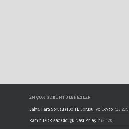
EN ÇOK GÖRÜNTÜLENENLER
Sahte Para Sorusu (100 TL Sorusu) ve Cevabı
(20.299
Ram’in DDR Kaç Olduğu Nasıl Anlaşılır
(8.420)