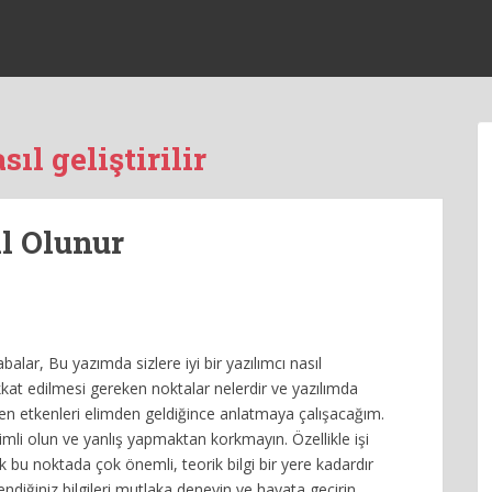
sıl geliştirilir
ıl Olunur
lar, Bu yazımda sizlere iyi bir yazılımcı nasıl
dikkat edilmesi gereken noktalar nelerdir ve yazılımda
en etkenleri elimden geldiğince anlatmaya çalışacağım.
imli olun ve yanlış yapmaktan korkmayın. Özellikle işi
 bu noktada çok önemli, teorik bilgi bir yere kadardır
ndiğiniz bilgileri mutlaka deneyin ve hayata geçirin.