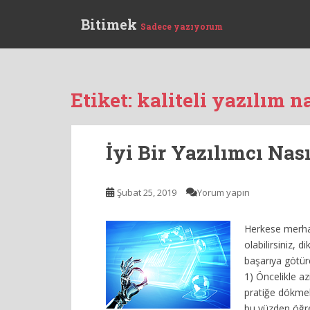
S
Bitimek
k
Sadece yazıyorum
i
p
t
o
Etiket:
kaliteli yazılım na
m
a
i
İyi Bir Yazılımcı Nas
n
c
o
Şubat 25, 2019
Yorum yapın
n
t
Herkese merhaba
e
olabilirsiniz, 
n
başarıya götür
t
1) Öncelikle az
pratiğe dökmek
bu yüzden öğre