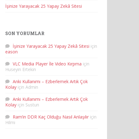
İşinize Yarayacak 25 Yapay Zekâ Sitesi
SON YORUMLAR
İşinize Yarayacak 25 Yapay Zekâ Sitesi
için
eason
VLC Media Player İle Video Kırpma
için
Huseyin Ertekin
Anki Kullanımı – Ezberlemek Artık Çok
Kolay
için
Admin
Anki Kullanımı – Ezberlemek Artık Çok
Kolay
için
Sustun
Ram’in DDR Kaç Olduğu Nasıl Anlaşılır
için
Hilmi