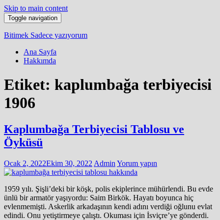
Skip to main content
Toggle navigation
Bitimek
Sadece yazıyorum
Ana Sayfa
Hakkımda
Etiket:
kaplumbağa terbiyecisi
1906
Kaplumbağa Terbiyecisi Tablosu ve
Öyküsü
Ocak 2, 2022
Ekim 30, 2022
Admin
Yorum yapın
1959 yılı. Şişli’deki bir köşk, polis ekiplerince mühürlendi. Bu evde
ünlü bir armatör yaşıyordu: Saim Birkök. Hayatı boyunca hiç
evlenmemişti. Askerlik arkadaşının kendi adını verdiği oğlunu evlat
edindi. Onu yetiştirmeye çalıştı. Okuması için İsviçre’ye gönderdi.