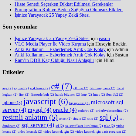
Hisse Senedi Seçerken Dikkat Edilmesi Gerekenler
Pornografinin Ruh ve Beden Sağlığına Olumsuz Etkileri
İşinize Yarayacak 25 Yapay Zekâ Sitesi
Son yorumlar
İşinize Yarayacak 25 Yapay Zekâ Sitesi
için
eason
VLC Media Player İle Video Kırpma
için
Huseyin Ertekin
Anki Kullanımı – Ezberlemek Artık Çok Kolay
için
Admin
Anki Kullanımı – Ezberlemek Artık Çok Kolay
için
Sustun
Ram’in DDR Kaç Olduğu Nasıl Anlaşılır
için
Hilmi
Etiketler
c#
(7)
any
(2)
asp.net
(2)
açıklaması
(2)
c# linq
(2)
faiz hesaplama
(2)
fikret
kuşkan
(2)
first
(2)
firstordefault
(2)
haluk bilginer
(2)
http
(2)
https
(2)
ibm db2
(2)
javascript
(6)
microsoft sql
iphone
(3)
kış uykusu
(2)
server
(4)
mysql
(4)
oracle
(4)
orderby
(2)
orderbydescending
(2)
resimli anlatım
(5)
sql
(5)
select
(2)
single
(2)
skip
(2)
sql
sql server
(4)
duplicate
(2)
ssl
(2)
ssl sertifikası kurulumu
(2)
take
(2)
video
kesme
(2)
video kesmek
(2)
video kesmek için
(2)
video kesmek için basit program
(2)