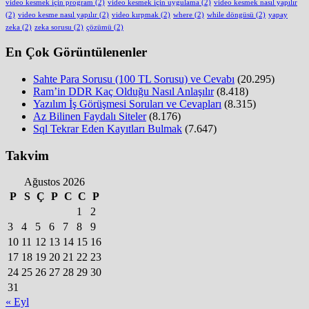
video kesmek için program
(2)
video kesmek için uygulama
(2)
video kesmek nasıl yapılır
(2)
video kesme nasıl yapılır
(2)
video kırpmak
(2)
where
(2)
while döngüsü
(2)
yapay
zeka
(2)
zeka sorusu
(2)
çözümü
(2)
En Çok Görüntülenenler
Sahte Para Sorusu (100 TL Sorusu) ve Cevabı
(20.295)
Ram’in DDR Kaç Olduğu Nasıl Anlaşılır
(8.418)
Yazılım İş Görüşmesi Soruları ve Cevapları
(8.315)
Az Bilinen Faydalı Siteler
(8.176)
Sql Tekrar Eden Kayıtları Bulmak
(7.647)
Takvim
Ağustos 2026
P
S
Ç
P
C
C
P
1
2
3
4
5
6
7
8
9
10
11
12
13
14
15
16
17
18
19
20
21
22
23
24
25
26
27
28
29
30
31
« Eyl