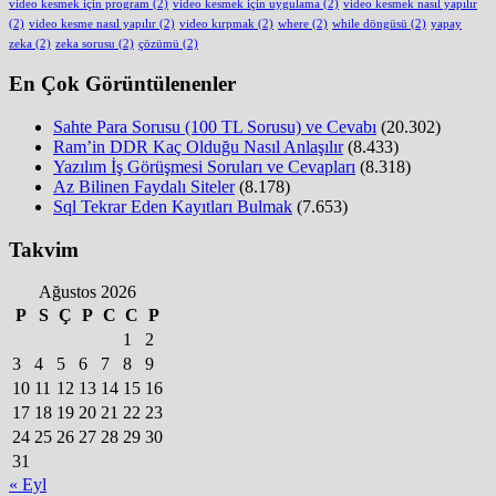
video kesmek için program
(2)
video kesmek için uygulama
(2)
video kesmek nasıl yapılır
(2)
video kesme nasıl yapılır
(2)
video kırpmak
(2)
where
(2)
while döngüsü
(2)
yapay
zeka
(2)
zeka sorusu
(2)
çözümü
(2)
En Çok Görüntülenenler
Sahte Para Sorusu (100 TL Sorusu) ve Cevabı
(20.302)
Ram’in DDR Kaç Olduğu Nasıl Anlaşılır
(8.433)
Yazılım İş Görüşmesi Soruları ve Cevapları
(8.318)
Az Bilinen Faydalı Siteler
(8.178)
Sql Tekrar Eden Kayıtları Bulmak
(7.653)
Takvim
Ağustos 2026
P
S
Ç
P
C
C
P
1
2
3
4
5
6
7
8
9
10
11
12
13
14
15
16
17
18
19
20
21
22
23
24
25
26
27
28
29
30
31
« Eyl