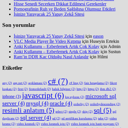
Hisse Senedi Seçerken Dikkat Edilmesi Gerekenler
Pornografinin Ruh ve Beden Sağlığına Olumsuz Etkileri
İşinize Yarayacak 25 Yapay Zekâ Sitesi
Son yorumlar
İşinize Yarayacak 25 Yapay Zekâ Sitesi
için
eason
VLC Media Player İle Video Kırpma
için
Huseyin Ertekin
Anki Kullanımı – Ezberlemek Artık Çok Kolay
için
Admin
Anki Kullanımı – Ezberlemek Artık Çok Kolay
için
Sustun
Ram’in DDR Kaç Olduğu Nasıl Anlaşılır
için
Hilmi
Etiketler
c#
(7)
any
(2)
asp.net
(2)
açıklaması
(2)
c# linq
(2)
faiz hesaplama
(2)
fikret
kuşkan
(2)
first
(2)
firstordefault
(2)
haluk bilginer
(2)
http
(2)
https
(2)
ibm db2
(2)
javascript
(6)
microsoft sql
iphone
(3)
kış uykusu
(2)
server
(4)
mysql
(4)
oracle
(4)
orderby
(2)
orderbydescending
(2)
resimli anlatım
(5)
sql
(5)
select
(2)
single
(2)
skip
(2)
sql
sql server
(4)
duplicate
(2)
ssl
(2)
ssl sertifikası kurulumu
(2)
take
(2)
video
kesme
(2)
video kesmek
(2)
video kesmek için
(2)
video kesmek için basit program
(2)