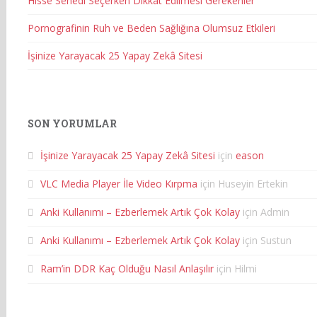
Hisse Senedi Seçerken Dikkat Edilmesi Gerekenler
Pornografinin Ruh ve Beden Sağlığına Olumsuz Etkileri
İşinize Yarayacak 25 Yapay Zekâ Sitesi
SON YORUMLAR
İşinize Yarayacak 25 Yapay Zekâ Sitesi
için
eason
VLC Media Player İle Video Kırpma
için
Huseyin Ertekin
Anki Kullanımı – Ezberlemek Artık Çok Kolay
için
Admin
Anki Kullanımı – Ezberlemek Artık Çok Kolay
için
Sustun
Ram’in DDR Kaç Olduğu Nasıl Anlaşılır
için
Hilmi