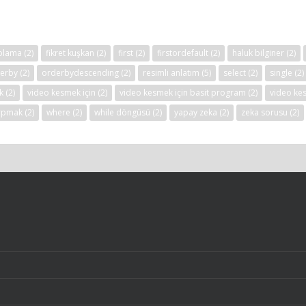
aplama
(2)
fikret kuşkan
(2)
first
(2)
firstordefault
(2)
haluk bilginer
(2)
erby
(2)
orderbydescending
(2)
resimli anlatım
(5)
select
(2)
single
(2)
k
(2)
video kesmek için
(2)
video kesmek için basit program
(2)
video ke
ırpmak
(2)
where
(2)
while döngüsü
(2)
yapay zeka
(2)
zeka sorusu
(2)