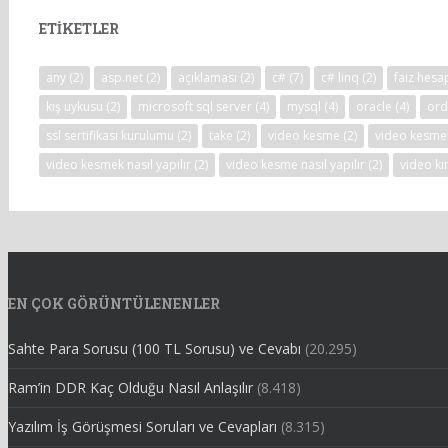
ETIKETLER
any
(2)
asp.net
(2)
açıklaması
(2)
c#
(7)
c# linq
(2)
faiz hes
kış uykusu
(2)
microsoft sql server
(4)
mysql
(4)
oracle
(4)
ord
ssl sertifikası kurulumu
(2)
take
(2)
video kesme
(2)
video kesme
video kesmek nasıl yapılır
(2)
video kesme nasıl yapılır
(2)
video k
EN ÇOK GÖRÜNTÜLENENLER
Sahte Para Sorusu (100 TL Sorusu) ve Cevabı
(20.295)
Ram’in DDR Kaç Olduğu Nasıl Anlaşılır
(8.418)
Yazılım İş Görüşmesi Soruları ve Cevapları
(8.315)