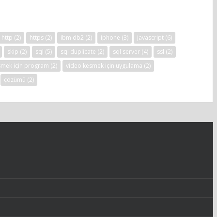
http
(2)
https
(2)
ibm db2
(2)
iphone
(3)
javascript
(6)
skip
(2)
sql
(5)
sql duplicate
(2)
sql server
(4)
ssl
(2)
smek için program
(2)
video kesmek için uygulama
(2)
çözümü
(2)