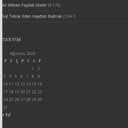
Az Bilinen Faydalı Siteler
(8.176)
Sql Tekrar Eden Kayıtları Bulmak
(7.647)
TAKVIM
Ağustos 2026
P
S
Ç
P
C
C
P
1
2
3
4
5
6
7
8
9
10
11
12
13
14
15
16
17
18
19
20
21
22
23
24
25
26
27
28
29
30
31
« Eyl