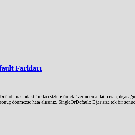
fault Farkları
rDefault arasındaki farkları sizlere örnek üzerinden anlatmaya çalışaca
 sonuç dönmezse hata alırsınız. SingleOrDefault: Eğer size tek bir son