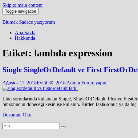
Skip to main content
Toggle navigation
Bitimek
Sadece yazıyorum
Ana Sayfa
Hakkımda
Etiket:
lambda expression
Single SingleOrDefault ve First FirstOrDe
Ağustos 11, 2018
Eylül 30, 2018
Admin
Yorum yapın
Linq sorgularında kullanılan Single, SingleOrDefault, First ve FirstO
bir sonucun döneceği kesin ise kullanın. Birden fazla sonuç ya da hiç
Devamını Oku
Arama
yap: