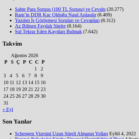
Sahte Para Sorusu (100 TL Sorusu) ve Cevabı
(20.277)
Ram’in DDR Kaç Olduğu Nasıl Anlaşılır
(8.409)
Yazılım İş Görüşmesi Soruları ve Cevapları
(8.312)
Az Bilinen Faydalı Siteler
(8.164)
Sql Tekrar Eden Kayıtları Bulmak
(7.642)
Takvim
Ağustos 2026
P
S
Ç
P
C
C
P
1
2
3
4
5
6
7
8
9
10
11
12
13
14
15
16
17
18
19
20
21
22
23
24
25
26
27
28
29
30
31
« Eyl
Son Yazılar
Schengen Vizesini Uzun Süreli Almanın Yolları
Eylül 4, 2022