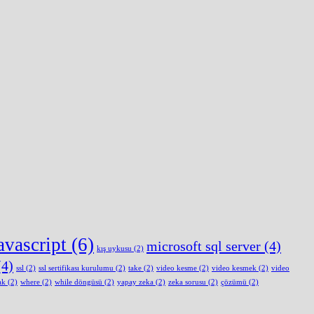
avascript
(6)
microsoft sql server
(4)
kış uykusu
(2)
4)
ssl
(2)
ssl sertifikası kurulumu
(2)
take
(2)
video kesme
(2)
video kesmek
(2)
video
ak
(2)
where
(2)
while döngüsü
(2)
yapay zeka
(2)
zeka sorusu
(2)
çözümü
(2)