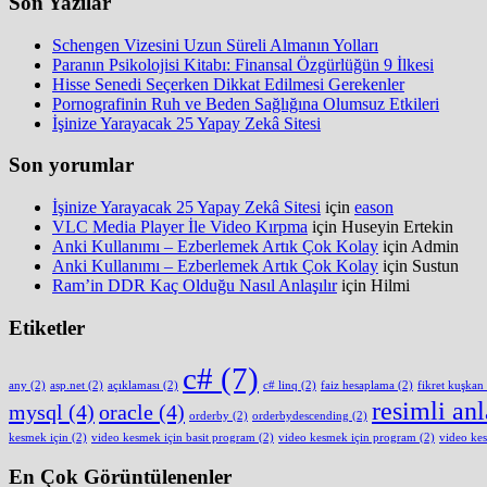
Son Yazılar
Schengen Vizesini Uzun Süreli Almanın Yolları
Paranın Psikolojisi Kitabı: Finansal Özgürlüğün 9 İlkesi
Hisse Senedi Seçerken Dikkat Edilmesi Gerekenler
Pornografinin Ruh ve Beden Sağlığına Olumsuz Etkileri
İşinize Yarayacak 25 Yapay Zekâ Sitesi
Son yorumlar
İşinize Yarayacak 25 Yapay Zekâ Sitesi
için
eason
VLC Media Player İle Video Kırpma
için
Huseyin Ertekin
Anki Kullanımı – Ezberlemek Artık Çok Kolay
için
Admin
Anki Kullanımı – Ezberlemek Artık Çok Kolay
için
Sustun
Ram’in DDR Kaç Olduğu Nasıl Anlaşılır
için
Hilmi
Etiketler
c#
(7)
any
(2)
asp.net
(2)
açıklaması
(2)
c# linq
(2)
faiz hesaplama
(2)
fikret kuşkan
resimli an
mysql
(4)
oracle
(4)
orderby
(2)
orderbydescending
(2)
kesmek için
(2)
video kesmek için basit program
(2)
video kesmek için program
(2)
video ke
En Çok Görüntülenenler