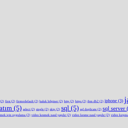
j
iphone
(3)
(2)
first
(2)
firstordefault
(2)
haluk bilginer
(2)
http
(2)
https
(2)
ibm db2
(2)
latım
(5)
sql
(5)
sql server
(
select
(2)
single
(2)
skip
(2)
sql duplicate
(2)
smek için uygulama
(2)
video kesmek nasıl yapılır
(2)
video kesme nasıl yapılır
(2)
video kırpm