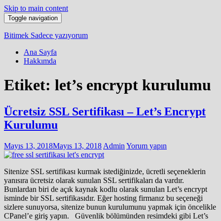
Skip to main content
Toggle navigation
Bitimek
Sadece yazıyorum
Ana Sayfa
Hakkımda
Etiket:
let’s encrypt kurulumu
Ücretsiz SSL Sertifikası – Let’s Encrypt
Kurulumu
Mayıs 13, 2018
Mayıs 13, 2018
Admin
Yorum yapın
Sitenize SSL sertifikası kurmak istediğinizde, ücretli seçeneklerin
yanısıra ücretsiz olarak sunulan SSL sertifikaları da vardır.
Bunlardan biri de açık kaynak kodlu olarak sunulan Let’s encrypt
isminde bir SSL sertifikasıdır. Eğer hosting firmanız bu seçeneği
sizlere sunuyorsa, sitenize bunun kurulumunu yapmak için öncelikle
CPanel’e giriş yapın. Güvenlik bölümünden resimdeki gibi Let’s