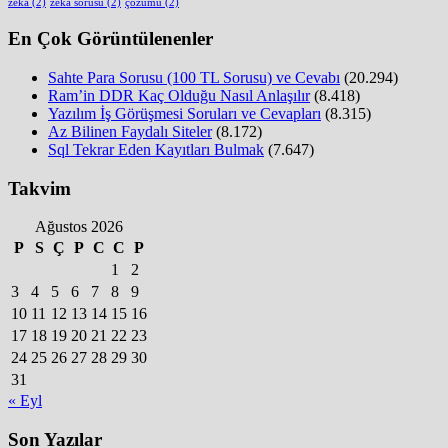
zeka
(2)
zeka sorusu
(2)
çözümü
(2)
En Çok Görüntülenenler
Sahte Para Sorusu (100 TL Sorusu) ve Cevabı
(20.294)
Ram’in DDR Kaç Olduğu Nasıl Anlaşılır
(8.418)
Yazılım İş Görüşmesi Soruları ve Cevapları
(8.315)
Az Bilinen Faydalı Siteler
(8.172)
Sql Tekrar Eden Kayıtları Bulmak
(7.647)
Takvim
Ağustos 2026
P
S
Ç
P
C
C
P
1
2
3
4
5
6
7
8
9
10
11
12
13
14
15
16
17
18
19
20
21
22
23
24
25
26
27
28
29
30
31
« Eyl
Son Yazılar