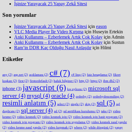
İşinize Yarayacak 25 Yapay Zekâ Sitesi
Son yorumlar
İşinize Yarayacak 25 Yapay Zekâ Sitesi
için
eason
VLC Media Player İle Video Kırpma
için
Huseyin Ertekin
Anki Kullanımı – Ezberlemek Artık Çok Kolay
için
Admin
Anki Kullanımı – Ezberlemek Artık Çok Kolay
için
Sustun
Ram’in DDR Kaç Olduğu Nasıl Anlaşılır
için
Hilmi
Etiketler
c#
(7)
any
(2)
asp.net
(2)
açıklaması
(2)
c# linq
(2)
faiz hesaplama
(2)
fikret
kuşkan
(2)
first
(2)
firstordefault
(2)
haluk bilginer
(2)
http
(2)
https
(2)
ibm db2
(2)
javascript
(6)
microsoft sql
iphone
(3)
kış uykusu
(2)
server
(4)
mysql
(4)
oracle
(4)
orderby
(2)
orderbydescending
(2)
resimli anlatım
(5)
sql
(5)
select
(2)
single
(2)
skip
(2)
sql
sql server
(4)
duplicate
(2)
ssl
(2)
ssl sertifikası kurulumu
(2)
take
(2)
video
kesme
(2)
video kesmek
(2)
video kesmek için
(2)
video kesmek için basit program
(2)
video kesmek için program
(2)
video kesmek için uygulama
(2)
video kesmek nasıl yapılır
(2)
video kesme nasıl yapılır
(2)
video kırpmak
(2)
where
(2)
while döngüsü
(2)
yapay