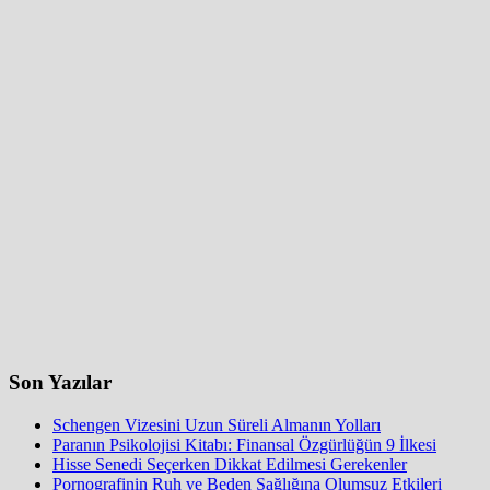
Son Yazılar
Schengen Vizesini Uzun Süreli Almanın Yolları
Paranın Psikolojisi Kitabı: Finansal Özgürlüğün 9 İlkesi
Hisse Senedi Seçerken Dikkat Edilmesi Gerekenler
Pornografinin Ruh ve Beden Sağlığına Olumsuz Etkileri