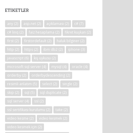
ETIKETLER
any
(2)
asp.net
(2)
açıklaması
(2)
c#
(7)
c# linq
(2)
faiz hesaplama
(2)
fikret kuşkan
(2)
first
(2)
firstordefault
(2)
haluk bilginer
(2)
http
(2)
https
(2)
ibm db2
(2)
iphone
(3)
javascript
(6)
kış uykusu
(2)
microsoft sql server
(4)
mysql
(4)
oracle
(4)
orderby
(2)
orderbydescending
(2)
resimli anlatım
(5)
select
(2)
single
(2)
skip
(2)
sql
(5)
sql duplicate
(2)
sql server
(4)
ssl
(2)
ssl sertifikası kurulumu
(2)
take
(2)
video kesme
(2)
video kesmek
(2)
video kesmek için
(2)