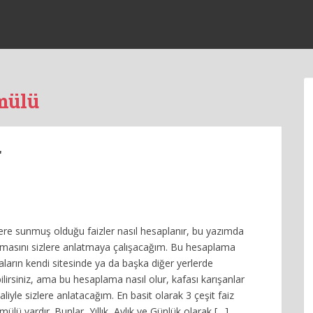
mülü
r
lere sunmuş olduğu faizler nasıl hesaplanır, bu yazımda
masını sizlere anlatmaya çalışacağım. Bu hesaplama
aların kendi sitesinde ya da başka diğer yerlerde
bilirsiniz, ama bu hesaplama nasıl olur, kafası karışanlar
haliyle sizlere anlatacağım. En basit olarak 3 çeşit faiz
lü vardır. Bunlar, Yıllık, Aylık ve Günlük olarak […]