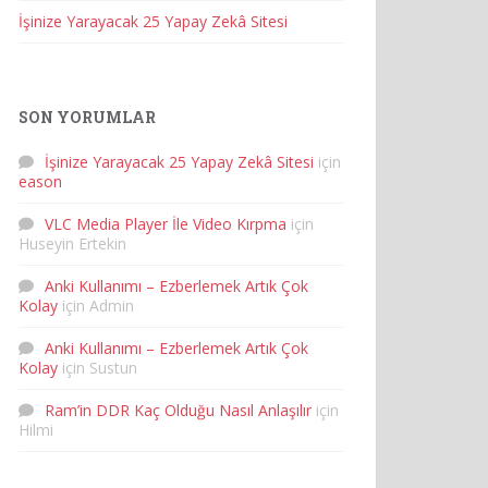
İşinize Yarayacak 25 Yapay Zekâ Sitesi
SON YORUMLAR
İşinize Yarayacak 25 Yapay Zekâ Sitesi
için
eason
VLC Media Player İle Video Kırpma
için
Huseyin Ertekin
Anki Kullanımı – Ezberlemek Artık Çok
Kolay
için
Admin
Anki Kullanımı – Ezberlemek Artık Çok
Kolay
için
Sustun
Ram’in DDR Kaç Olduğu Nasıl Anlaşılır
için
Hilmi