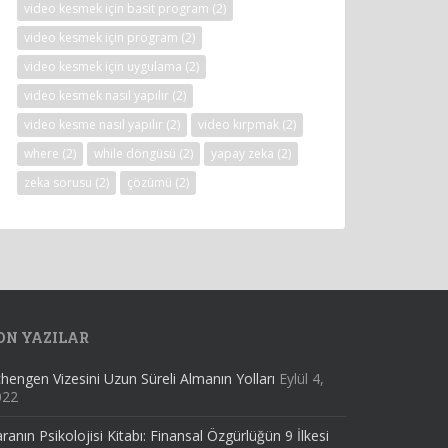
video kesmek için basit program
(2)
video kesmek için program
(2)
video kesmek için uygulama
(2)
video kesmek nasıl yapılır
(2)
video kesme nasıl yapılır
(2)
video kırpmak
(2)
where
(2)
while döngüsü
(2)
yapay zeka
(2)
zeka sorusu
(2)
çözümü
(2)
ON YAZILAR
hengen Vizesini Uzun Süreli Almanın Yolları
Eylül 4,
022
ranın Psikolojisi Kitabı: Finansal Özgürlüğün 9 İlkesi