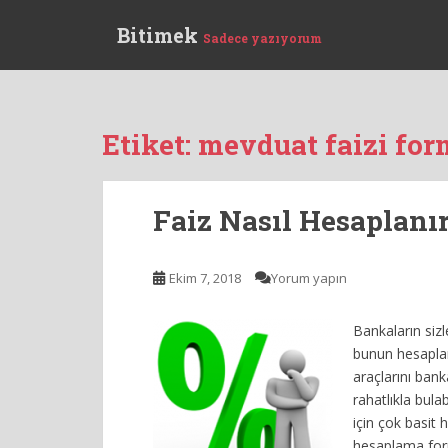
S
Bitimek
k
Sadece yazıyorum
i
p
t
o
Etiket:
mevduat faizi for
m
a
i
Faiz Nasıl Hesaplanı
n
c
o
Ekim 7, 2018
Yorum yapın
n
t
Bankaların siz
e
bunun hesapla
n
araçlarını bank
t
rahatlıkla bula
için çok basit 
hesaplama formü