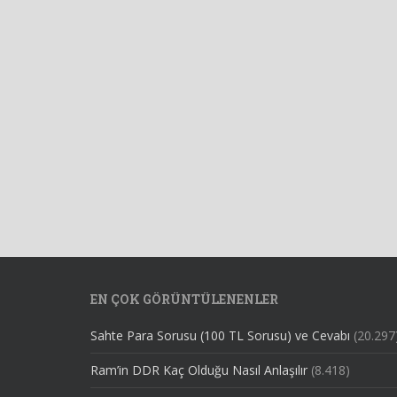
EN ÇOK GÖRÜNTÜLENENLER
Sahte Para Sorusu (100 TL Sorusu) ve Cevabı
(20.297
Ram’in DDR Kaç Olduğu Nasıl Anlaşılır
(8.418)