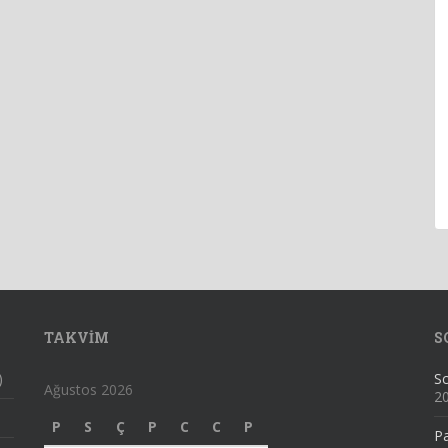
TAKVIM
S
)
Sc
Ağustos 2026
2
P
S
Ç
P
C
C
P
Pa