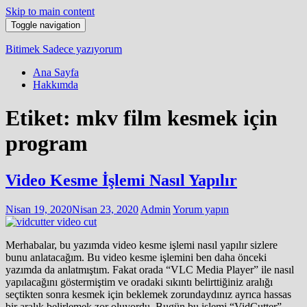
Skip to main content
Toggle navigation
Bitimek
Sadece yazıyorum
Ana Sayfa
Hakkımda
Etiket:
mkv film kesmek için
program
Video Kesme İşlemi Nasıl Yapılır
Nisan 19, 2020
Nisan 23, 2020
Admin
Yorum yapın
Merhabalar, bu yazımda video kesme işlemi nasıl yapılır sizlere
bunu anlatacağım. Bu video kesme işlemini ben daha önceki
yazımda da anlatmıştım. Fakat orada “VLC Media Player” ile nasıl
yapılacağını göstermiştim ve oradaki sıkıntı belirttiğiniz aralığı
seçtikten sonra kesmek için beklemek zorundaydınız ayrıca hassas
bir aralık belirlemek zor oluyordu. Bugün bu işlemi “VidCutter”