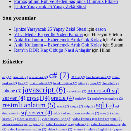
Pornografinin Ruh ve Beden Sağlığına Olumsuz Etkileri
İşinize Yarayacak 25 Yapay Zekâ Sitesi
Son yorumlar
İşinize Yarayacak 25 Yapay Zekâ Sitesi
için
eason
VLC Media Player İle Video Kırpma
için
Huseyin Ertekin
Anki Kullanımı – Ezberlemek Artık Çok Kolay
için
Admin
Anki Kullanımı – Ezberlemek Artık Çok Kolay
için
Sustun
Ram’in DDR Kaç Olduğu Nasıl Anlaşılır
için
Hilmi
Etiketler
c#
(7)
any
(2)
asp.net
(2)
açıklaması
(2)
c# linq
(2)
faiz hesaplama
(2)
fikret
kuşkan
(2)
first
(2)
firstordefault
(2)
haluk bilginer
(2)
http
(2)
https
(2)
ibm db2
(2)
javascript
(6)
microsoft sql
iphone
(3)
kış uykusu
(2)
server
(4)
mysql
(4)
oracle
(4)
orderby
(2)
orderbydescending
(2)
resimli anlatım
(5)
sql
(5)
select
(2)
single
(2)
skip
(2)
sql
sql server
(4)
duplicate
(2)
ssl
(2)
ssl sertifikası kurulumu
(2)
take
(2)
video
kesme
(2)
video kesmek
(2)
video kesmek için
(2)
video kesmek için basit program
(2)
video kesmek için program
(2)
video kesmek için uygulama
(2)
video kesmek nasıl yapılır
(2)
video kesme nasıl yapılır
(2)
video kırpmak
(2)
where
(2)
while döngüsü
(2)
yapay