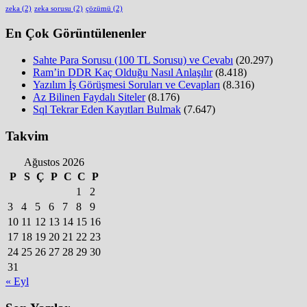
zeka
(2)
zeka sorusu
(2)
çözümü
(2)
En Çok Görüntülenenler
Sahte Para Sorusu (100 TL Sorusu) ve Cevabı
(20.297)
Ram’in DDR Kaç Olduğu Nasıl Anlaşılır
(8.418)
Yazılım İş Görüşmesi Soruları ve Cevapları
(8.316)
Az Bilinen Faydalı Siteler
(8.176)
Sql Tekrar Eden Kayıtları Bulmak
(7.647)
Takvim
Ağustos 2026
P
S
Ç
P
C
C
P
1
2
3
4
5
6
7
8
9
10
11
12
13
14
15
16
17
18
19
20
21
22
23
24
25
26
27
28
29
30
31
« Eyl