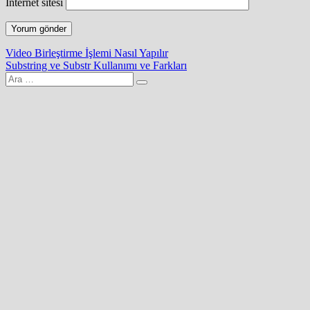
İnternet sitesi
Yazı
Video Birleştirme İşlemi Nasıl Yapılır
Substring ve Substr Kullanımı ve Farkları
gezinmesi
Arama
yap: