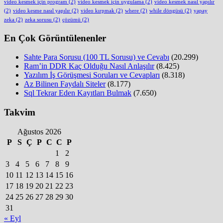
video kesmek için program
(2)
video kesmek için uygulama
(2)
video kesmek nasıl yapılır
(2)
video kesme nasıl yapılır
(2)
video kırpmak
(2)
where
(2)
while döngüsü
(2)
yapay
zeka
(2)
zeka sorusu
(2)
çözümü
(2)
En Çok Görüntülenenler
Sahte Para Sorusu (100 TL Sorusu) ve Cevabı
(20.299)
Ram’in DDR Kaç Olduğu Nasıl Anlaşılır
(8.425)
Yazılım İş Görüşmesi Soruları ve Cevapları
(8.318)
Az Bilinen Faydalı Siteler
(8.177)
Sql Tekrar Eden Kayıtları Bulmak
(7.650)
Takvim
Ağustos 2026
P
S
Ç
P
C
C
P
1
2
3
4
5
6
7
8
9
10
11
12
13
14
15
16
17
18
19
20
21
22
23
24
25
26
27
28
29
30
31
« Eyl