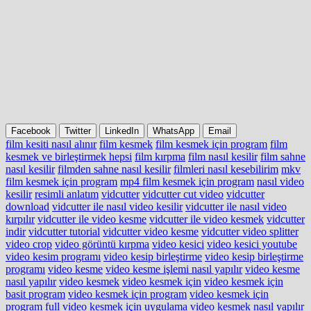
Facebook
Twitter
LinkedIn
WhatsApp
Email
film kesiti nasıl alınır
film kesmek
film kesmek için program
film
kesmek ve birleştirmek hepsi
film kırpma
film nasıl kesilir
film sahne
nasıl kesilir
filmden sahne nasıl kesilir
filmleri nasıl kesebilirim
mkv
film kesmek için program
mp4 film kesmek için program
nasıl video
kesilir
resimli anlatım
vidcutter
vidcutter cut video
vidcutter
download
vidcutter ile nasıl video kesilir
vidcutter ile nasıl video
kırpılır
vidcutter ile video kesme
vidcutter ile video kesmek
vidcutter
indir
vidcutter tutorial
vidcutter video kesme
vidcutter video splitter
video crop
video görüntü kırpma
video kesici
video kesici youtube
video kesim programı
video kesip birleştirme
video kesip birleştirme
programı
video kesme
video kesme işlemi nasıl yapılır
video kesme
nasıl yapılır
video kesmek
video kesmek için
video kesmek için
basit program
video kesmek için program
video kesmek için
program full
video kesmek için uygulama
video kesmek nasıl yapılır