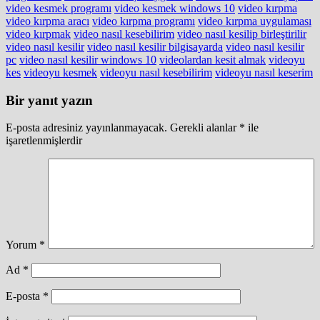
video kesmek programı
video kesmek windows 10
video kırpma
video kırpma aracı
video kırpma programı
video kırpma uygulaması
video kırpmak
video nasıl kesebilirim
video nasıl kesilip birleştirilir
video nasıl kesilir
video nasıl kesilir bilgisayarda
video nasıl kesilir
pc
video nasıl kesilir windows 10
videolardan kesit almak
videoyu
kes
videoyu kesmek
videoyu nasıl kesebilirim
videoyu nasıl keserim
Bir yanıt yazın
E-posta adresiniz yayınlanmayacak.
Gerekli alanlar
*
ile
işaretlenmişlerdir
Yorum
*
Ad
*
E-posta
*