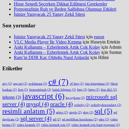
Hisse Senedi Seçerken Dikkat Edilmesi Gerekenler
Pornografinin Ruh ve Beden Sağlığına Olumsuz Etkileri
İşinize Yarayacak 25 Yapay Zekâ Sitesi
Son yorumlar
İşinize Yarayacak 25 Yapay Zekâ Sitesi
için
eason
VLC Media Player İle Video Kırpma
için
Huseyin Ertekin
Anki Kullanımı – Ezberlemek Artık Çok Kolay
için
Admin
Anki Kullanımı – Ezberlemek Artık Çok Kolay
için
Sustun
Ram’in DDR Kaç Olduğu Nasıl Anlaşılır
için
Hilmi
Etiketler
c#
(7)
any
(2)
asp.net
(2)
açıklaması
(2)
c# linq
(2)
faiz hesaplama
(2)
fikret
kuşkan
(2)
first
(2)
firstordefault
(2)
haluk bilginer
(2)
http
(2)
https
(2)
ibm db2
(2)
javascript
(6)
microsoft sql
iphone
(3)
kış uykusu
(2)
server
(4)
mysql
(4)
oracle
(4)
orderby
(2)
orderbydescending
(2)
resimli anlatım
(5)
sql
(5)
select
(2)
single
(2)
skip
(2)
sql
sql server
(4)
duplicate
(2)
ssl
(2)
ssl sertifikası kurulumu
(2)
take
(2)
video
kesme
(2)
video kesmek
(2)
video kesmek için
(2)
video kesmek için basit program
(2)