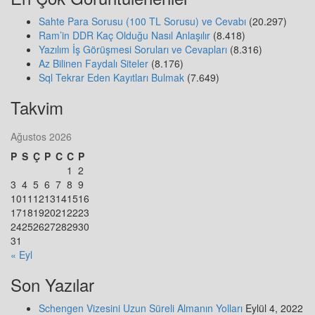
Sahte Para Sorusu (100 TL Sorusu) ve Cevabı
(20.297)
Ram’in DDR Kaç Olduğu Nasıl Anlaşılır
(8.418)
Yazılım İş Görüşmesi Soruları ve Cevapları
(8.316)
Az Bilinen Faydalı Siteler
(8.176)
Sql Tekrar Eden Kayıtları Bulmak
(7.649)
Takvim
Ağustos 2026
P
S
Ç
P
C
C
P
1
2
3
4
5
6
7
8
9
10
11
12
13
14
15
16
17
18
19
20
21
22
23
24
25
26
27
28
29
30
31
« Eyl
Son Yazılar
Schengen Vizesini Uzun Süreli Almanın Yolları
Eylül 4, 2022