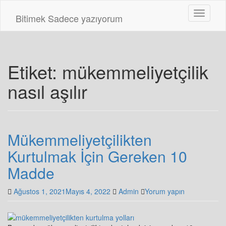
Skip
Toggle n
to
Bitimek
Sadece yazıyorum
main
content
Etiket:
mükemmeliyetçilik
nasıl aşılır
Mükemmeliyetçilikten
Kurtulmak İçin Gereken 10
Madde
Ağustos 1, 2021
Mayıs 4, 2022
Admin
Yorum yapın