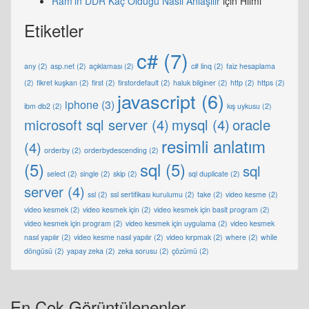
Ram’in DDR Kaç Olduğu Nasıl Anlaşılır
için
Hilmi
Etiketler
c#
(7)
any
(2)
asp.net
(2)
açıklaması
(2)
c# linq
(2)
faiz hesaplama
(2)
fikret kuşkan
(2)
first
(2)
firstordefault
(2)
haluk bilginer
(2)
http
(2)
https
(2)
javascript
(6)
iphone
(3)
ibm db2
(2)
kış uykusu
(2)
microsoft sql server
(4)
mysql
(4)
oracle
resimli anlatım
(4)
orderby
(2)
orderbydescending
(2)
(5)
sql
(5)
sql
select
(2)
single
(2)
skip
(2)
sql duplicate
(2)
server
(4)
ssl
(2)
ssl sertifikası kurulumu
(2)
take
(2)
video kesme
(2)
video kesmek
(2)
video kesmek için
(2)
video kesmek için basit program
(2)
video kesmek için program
(2)
video kesmek için uygulama
(2)
video kesmek
nasıl yapılır
(2)
video kesme nasıl yapılır
(2)
video kırpmak
(2)
where
(2)
while
döngüsü
(2)
yapay zeka
(2)
zeka sorusu
(2)
çözümü
(2)
En Çok Görüntülenenler