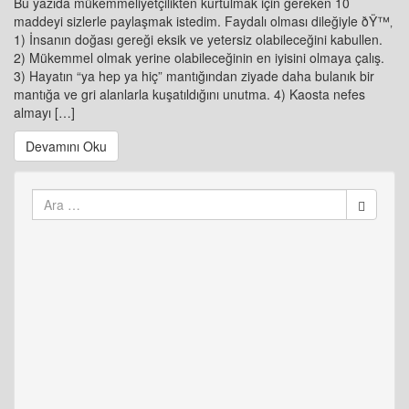
Bu yazıda mükemmeliyetçilikten kurtulmak için gereken 10
maddeyi sizlerle paylaşmak istedim. Faydalı olması dileğiyle ðŸ™‚
1) İnsanın doğası gereği eksik ve yetersiz olabileceğini kabullen.
2) Mükemmel olmak yerine olabileceğinin en iyisini olmaya çalış.
3) Hayatın “ya hep ya hiç” mantığından ziyade daha bulanık bir
mantığa ve gri alanlarla kuşatıldığını unutma. 4) Kaosta nefes
almayı […]
Devamını Oku
Arama
yap: