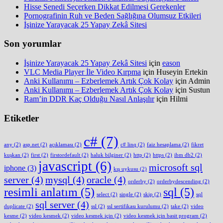
Hisse Senedi Seçerken Dikkat Edilmesi Gerekenler
Pornografinin Ruh ve Beden Sağlığına Olumsuz Etkileri
İşinize Yarayacak 25 Yapay Zekâ Sitesi
Son yorumlar
İşinize Yarayacak 25 Yapay Zekâ Sitesi
için
eason
VLC Media Player İle Video Kırpma
için
Huseyin Ertekin
Anki Kullanımı – Ezberlemek Artık Çok Kolay
için
Admin
Anki Kullanımı – Ezberlemek Artık Çok Kolay
için
Sustun
Ram’in DDR Kaç Olduğu Nasıl Anlaşılır
için
Hilmi
Etiketler
c#
(7)
any
(2)
asp.net
(2)
açıklaması
(2)
c# linq
(2)
faiz hesaplama
(2)
fikret
kuşkan
(2)
first
(2)
firstordefault
(2)
haluk bilginer
(2)
http
(2)
https
(2)
ibm db2
(2)
javascript
(6)
microsoft sql
iphone
(3)
kış uykusu
(2)
server
(4)
mysql
(4)
oracle
(4)
orderby
(2)
orderbydescending
(2)
resimli anlatım
(5)
sql
(5)
select
(2)
single
(2)
skip
(2)
sql
sql server
(4)
duplicate
(2)
ssl
(2)
ssl sertifikası kurulumu
(2)
take
(2)
video
kesme
(2)
video kesmek
(2)
video kesmek için
(2)
video kesmek için basit program
(2)