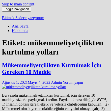
Skip to main content
Toggle navigation
Bitimek
Sadece yazıyorum
Ana Sayfa
Hakkımda
Etiket:
mükemmeliyetçilikten
kurtulma yolları
Mükemmeliyetçilikten Kurtulmak İçin
Gereken 10 Madde
Ağustos 1, 2021
Mayıs 4, 2022
Admin
Yorum yapın
Bu yazıda mükemmeliyetçilikten kurtulmak için gereken 10
maddeyi sizlerle paylaşmak istedim. Faydalı olması dileğiyle ðŸ™‚
1) İnsanın doğası gereği eksik ve yetersiz olabileceğini kabullen. 2)
Mükemmel olmak yerine olabileceğinin en iyisini olmaya çalış. 3)