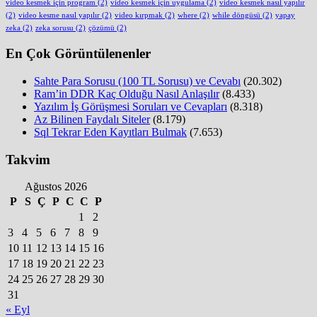
video kesmek için program
(2)
video kesmek için uygulama
(2)
video kesmek nasıl yapılır
(2)
video kesme nasıl yapılır
(2)
video kırpmak
(2)
where
(2)
while döngüsü
(2)
yapay
zeka
(2)
zeka sorusu
(2)
çözümü
(2)
En Çok Görüntülenenler
Sahte Para Sorusu (100 TL Sorusu) ve Cevabı
(20.302)
Ram’in DDR Kaç Olduğu Nasıl Anlaşılır
(8.433)
Yazılım İş Görüşmesi Soruları ve Cevapları
(8.318)
Az Bilinen Faydalı Siteler
(8.179)
Sql Tekrar Eden Kayıtları Bulmak
(7.653)
Takvim
Ağustos 2026
P
S
Ç
P
C
C
P
1
2
3
4
5
6
7
8
9
10
11
12
13
14
15
16
17
18
19
20
21
22
23
24
25
26
27
28
29
30
31
« Eyl