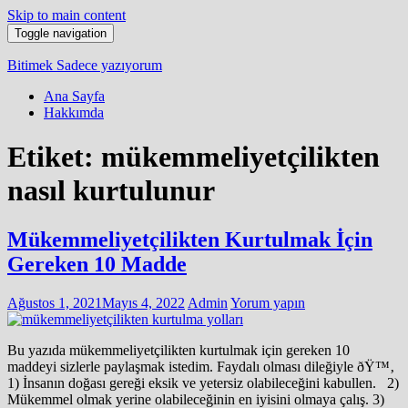
Skip to main content
Toggle navigation
Bitimek
Sadece yazıyorum
Ana Sayfa
Hakkımda
Etiket:
mükemmeliyetçilikten
nasıl kurtulunur
Mükemmeliyetçilikten Kurtulmak İçin
Gereken 10 Madde
Ağustos 1, 2021
Mayıs 4, 2022
Admin
Yorum yapın
Bu yazıda mükemmeliyetçilikten kurtulmak için gereken 10
maddeyi sizlerle paylaşmak istedim. Faydalı olması dileğiyle ðŸ™‚
1) İnsanın doğası gereği eksik ve yetersiz olabileceğini kabullen. 2)
Mükemmel olmak yerine olabileceğinin en iyisini olmaya çalış. 3)