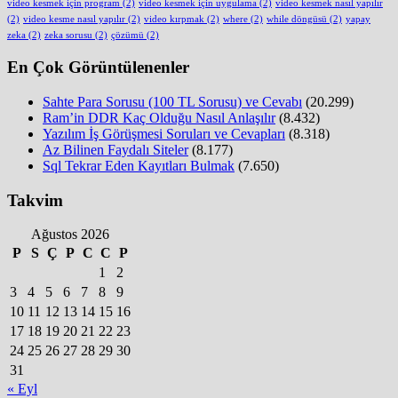
video kesmek için program
(2)
video kesmek için uygulama
(2)
video kesmek nasıl yapılır
(2)
video kesme nasıl yapılır
(2)
video kırpmak
(2)
where
(2)
while döngüsü
(2)
yapay
zeka
(2)
zeka sorusu
(2)
çözümü
(2)
En Çok Görüntülenenler
Sahte Para Sorusu (100 TL Sorusu) ve Cevabı
(20.299)
Ram’in DDR Kaç Olduğu Nasıl Anlaşılır
(8.432)
Yazılım İş Görüşmesi Soruları ve Cevapları
(8.318)
Az Bilinen Faydalı Siteler
(8.177)
Sql Tekrar Eden Kayıtları Bulmak
(7.650)
Takvim
Ağustos 2026
P
S
Ç
P
C
C
P
1
2
3
4
5
6
7
8
9
10
11
12
13
14
15
16
17
18
19
20
21
22
23
24
25
26
27
28
29
30
31
« Eyl