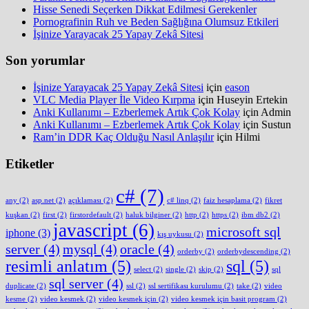
Hisse Senedi Seçerken Dikkat Edilmesi Gerekenler
Pornografinin Ruh ve Beden Sağlığına Olumsuz Etkileri
İşinize Yarayacak 25 Yapay Zekâ Sitesi
Son yorumlar
İşinize Yarayacak 25 Yapay Zekâ Sitesi
için
eason
VLC Media Player İle Video Kırpma
için
Huseyin Ertekin
Anki Kullanımı – Ezberlemek Artık Çok Kolay
için
Admin
Anki Kullanımı – Ezberlemek Artık Çok Kolay
için
Sustun
Ram’in DDR Kaç Olduğu Nasıl Anlaşılır
için
Hilmi
Etiketler
c#
(7)
any
(2)
asp.net
(2)
açıklaması
(2)
c# linq
(2)
faiz hesaplama
(2)
fikret
kuşkan
(2)
first
(2)
firstordefault
(2)
haluk bilginer
(2)
http
(2)
https
(2)
ibm db2
(2)
javascript
(6)
microsoft sql
iphone
(3)
kış uykusu
(2)
server
(4)
mysql
(4)
oracle
(4)
orderby
(2)
orderbydescending
(2)
resimli anlatım
(5)
sql
(5)
select
(2)
single
(2)
skip
(2)
sql
sql server
(4)
duplicate
(2)
ssl
(2)
ssl sertifikası kurulumu
(2)
take
(2)
video
kesme
(2)
video kesmek
(2)
video kesmek için
(2)
video kesmek için basit program
(2)