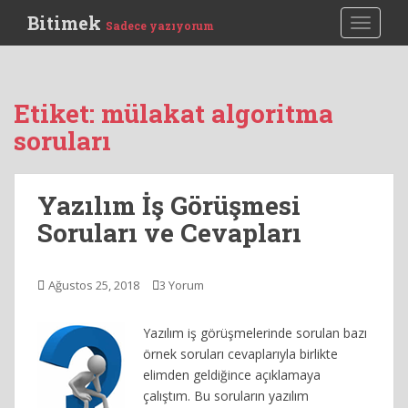
S
Bitimek
TOGGLE
Sadece yazıyorum
k
i
p
t
Etiket:
mülakat algoritma
o
soruları
m
a
i
Yazılım İş Görüşmesi
n
c
Soruları ve Cevapları
o
n
t
Ağustos 25, 2018
3 Yorum
e
n
Yazılım iş görüşmelerinde sorulan bazı
t
örnek soruları cevaplarıyla birlikte
elimden geldiğince açıklamaya
çalıştım. Bu soruların yazılım