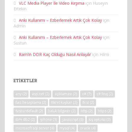
VLC Media Player İle Video Kırpma
için
Huseyin
Ertekin
Anki Kullanımı – Ezberlemek Artık Çok Kolay
için
Admin
Anki Kullanımı – Ezberlemek Artık Çok Kolay
için
Sustun
Ram’in DDR Kaç Olduğu Nasıl Anlaşılır
için
Hilmi
ETIKETLER
any
(2)
asp.net
(2)
açıklaması
(2)
c#
(7)
c# linq
(2)
faiz hesaplama
(2)
fikret kuşkan
(2)
first
(2)
firstordefault
(2)
haluk bilginer
(2)
http
(2)
https
(2)
ibm db2
(2)
iphone
(3)
javascript
(6)
kış uykusu
(2)
microsoft sql server
(4)
mysql
(4)
oracle
(4)