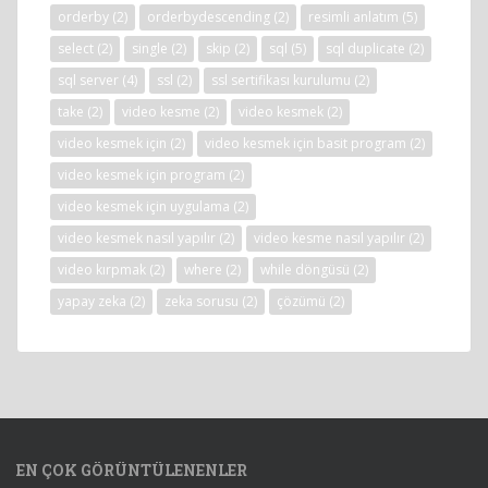
orderby
(2)
orderbydescending
(2)
resimli anlatım
(5)
select
(2)
single
(2)
skip
(2)
sql
(5)
sql duplicate
(2)
sql server
(4)
ssl
(2)
ssl sertifikası kurulumu
(2)
take
(2)
video kesme
(2)
video kesmek
(2)
video kesmek için
(2)
video kesmek için basit program
(2)
video kesmek için program
(2)
video kesmek için uygulama
(2)
video kesmek nasıl yapılır
(2)
video kesme nasıl yapılır
(2)
video kırpmak
(2)
where
(2)
while döngüsü
(2)
yapay zeka
(2)
zeka sorusu
(2)
çözümü
(2)
EN ÇOK GÖRÜNTÜLENENLER