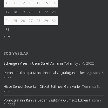
10
11
12
13
14
15
16
17
18
19
20
21
22
23
24
25
26
27
28
29
30
31
« Eyl
SON YAZILAR
Schengen Vizesini Uzun Süreli Almanın Yolları
Eylül 4, 2022
Paranın Psikolojisi Kitabı: Finansal Özgürlüğün 9 İlkesi
Ağustos 7,
2022
Hisse Senedi Seçerken Dikkat Edilmesi Gerekenler
Temmuz 3,
2022
Pornografinin Ruh ve Beden Sağlığına Olumsuz Etkileri
Haziran
5, 2022