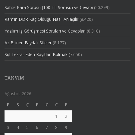
Sahte Para Sorusu (100 TL Sorusu) ve Cevabı
(20.299)
Ram’in DDR Kaç Olduğu Nasıl Anlaşılır
(8.420)
Yazılım İş Görüşmesi Soruları ve Cevapları
(8.318)
Az Bilinen Faydalı Siteler
(8.177)
Sql Tekrar Eden Kayıtları Bulmak
(7.650)
TAKVIM
Ağustos 2026
P
S
Ç
P
C
C
P
1
2
3
4
5
6
7
8
9