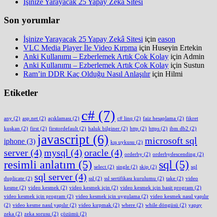
İşinize Yarayacak 25 Yapay Zekâ Sitesi
Son yorumlar
İşinize Yarayacak 25 Yapay Zekâ Sitesi
için
eason
VLC Media Player İle Video Kırpma
için
Huseyin Ertekin
Anki Kullanımı – Ezberlemek Artık Çok Kolay
için
Admin
Anki Kullanımı – Ezberlemek Artık Çok Kolay
için
Sustun
Ram’in DDR Kaç Olduğu Nasıl Anlaşılır
için
Hilmi
Etiketler
c#
(7)
any
(2)
asp.net
(2)
açıklaması
(2)
c# linq
(2)
faiz hesaplama
(2)
fikret
kuşkan
(2)
first
(2)
firstordefault
(2)
haluk bilginer
(2)
http
(2)
https
(2)
ibm db2
(2)
javascript
(6)
microsoft sql
iphone
(3)
kış uykusu
(2)
server
(4)
mysql
(4)
oracle
(4)
orderby
(2)
orderbydescending
(2)
resimli anlatım
(5)
sql
(5)
select
(2)
single
(2)
skip
(2)
sql
sql server
(4)
duplicate
(2)
ssl
(2)
ssl sertifikası kurulumu
(2)
take
(2)
video
kesme
(2)
video kesmek
(2)
video kesmek için
(2)
video kesmek için basit program
(2)
video kesmek için program
(2)
video kesmek için uygulama
(2)
video kesmek nasıl yapılır
(2)
video kesme nasıl yapılır
(2)
video kırpmak
(2)
where
(2)
while döngüsü
(2)
yapay
zeka
(2)
zeka sorusu
(2)
çözümü
(2)