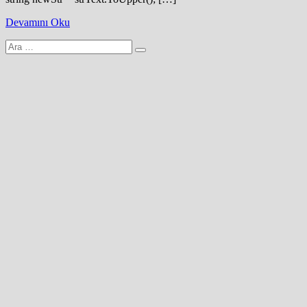
Devamını Oku
Arama
yap: