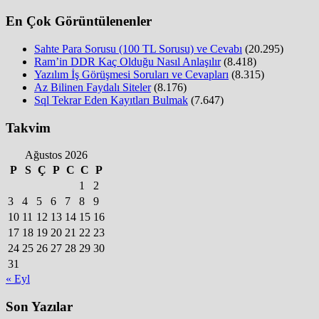
En Çok Görüntülenenler
Sahte Para Sorusu (100 TL Sorusu) ve Cevabı
(20.295)
Ram’in DDR Kaç Olduğu Nasıl Anlaşılır
(8.418)
Yazılım İş Görüşmesi Soruları ve Cevapları
(8.315)
Az Bilinen Faydalı Siteler
(8.176)
Sql Tekrar Eden Kayıtları Bulmak
(7.647)
Takvim
Ağustos 2026
P
S
Ç
P
C
C
P
1
2
3
4
5
6
7
8
9
10
11
12
13
14
15
16
17
18
19
20
21
22
23
24
25
26
27
28
29
30
31
« Eyl
Son Yazılar