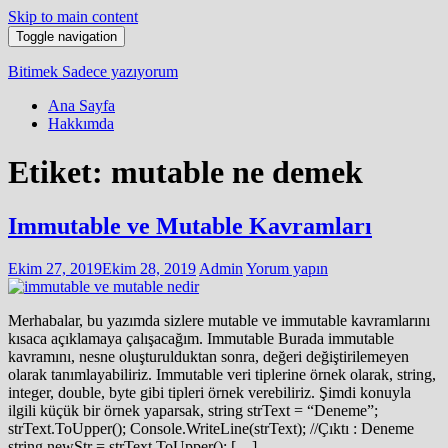
Skip to main content
Toggle navigation
Bitimek
Sadece yazıyorum
Ana Sayfa
Hakkımda
Etiket:
mutable ne demek
Immutable ve Mutable Kavramları
Ekim 27, 2019
Ekim 28, 2019
Admin
Yorum yapın
Merhabalar, bu yazımda sizlere mutable ve immutable kavramlarını
kısaca açıklamaya çalışacağım. Immutable Burada immutable
kavramını, nesne oluşturulduktan sonra, değeri değiştirilemeyen
olarak tanımlayabiliriz. Immutable veri tiplerine örnek olarak, string,
integer, double, byte gibi tipleri örnek verebiliriz. Şimdi konuyla
ilgili küçük bir örnek yaparsak, string strText = “Deneme”;
strText.ToUpper(); Console.WriteLine(strText); //Çıktı : Deneme
string newStr = strText.ToUpper(); […]