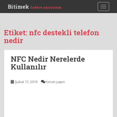
S
Bitimek
TOGGLE
Sadece yazıyorum
k
i
p
t
Etiket:
nfc destekli telefon
o
nedir
m
a
i
NFC Nedir Nerelerde
n
c
Kullanılır
o
n
t
Şubat 17, 2019
Yorum yapın
e
n
t