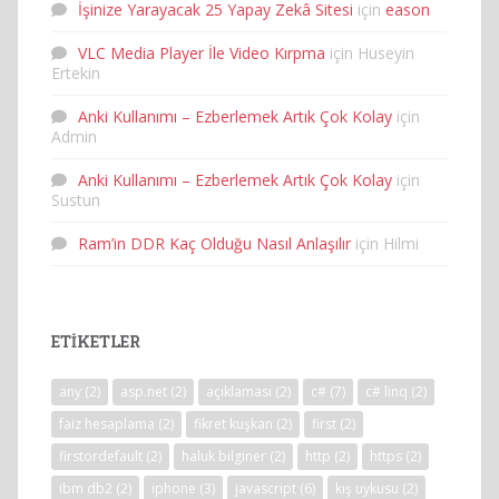
İşinize Yarayacak 25 Yapay Zekâ Sitesi
için
eason
VLC Media Player İle Video Kırpma
için
Huseyin
Ertekin
Anki Kullanımı – Ezberlemek Artık Çok Kolay
için
Admin
Anki Kullanımı – Ezberlemek Artık Çok Kolay
için
Sustun
Ram’in DDR Kaç Olduğu Nasıl Anlaşılır
için
Hilmi
ETIKETLER
any
(2)
asp.net
(2)
açıklaması
(2)
c#
(7)
c# linq
(2)
faiz hesaplama
(2)
fikret kuşkan
(2)
first
(2)
firstordefault
(2)
haluk bilginer
(2)
http
(2)
https
(2)
ibm db2
(2)
iphone
(3)
javascript
(6)
kış uykusu
(2)