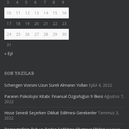
3
4
5
6
7
8
9
10
11
12
13
14
15
16
17
18
19
20
21
22
23
24
25
26
27
28
29
30
31
« Eyl
SON YAZILAR
Schengen Vizesini Uzun Süreli Almanın Yolları
Eylül 4, 2022
Paranın Psikolojisi Kitabı: Finansal Özgürlüğün 9 İlkesi
Ağustos 7,
2022
Hisse Senedi Seçerken Dikkat Edilmesi Gerekenler
Temmuz 3,
2022