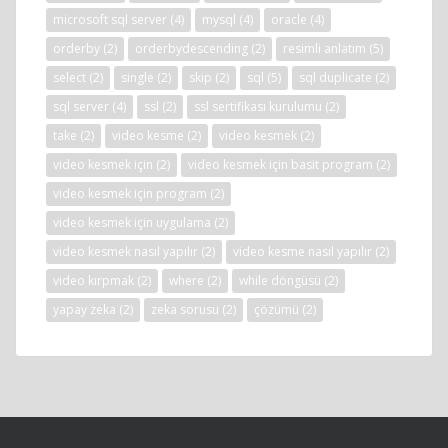
microsoft sql server
(4)
mysql
(4)
oracle
(4)
orderby
(2)
orderbydescending
(2)
resimli anlatım
(5)
select
(2)
single
(2)
skip
(2)
sql
(5)
sql duplicate
(2)
sql server
(4)
ssl
(2)
ssl sertifikası kurulumu
(2)
take
(2)
video kesme
(2)
video kesmek
(2)
video kesmek için
(2)
video kesmek için basit program
(2)
video kesmek için program
(2)
video kesmek için uygulama
(2)
video kesmek nasıl yapılır
(2)
video kesme nasıl yapılır
(2)
video kırpmak
(2)
where
(2)
while döngüsü
(2)
yapay zeka
(2)
zeka sorusu
(2)
çözümü
(2)