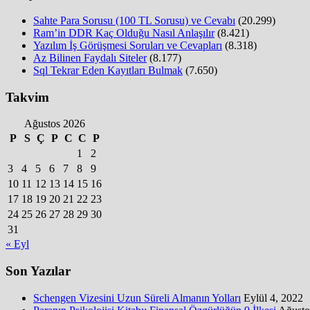
Sahte Para Sorusu (100 TL Sorusu) ve Cevabı
(20.299)
Ram’in DDR Kaç Olduğu Nasıl Anlaşılır
(8.421)
Yazılım İş Görüşmesi Soruları ve Cevapları
(8.318)
Az Bilinen Faydalı Siteler
(8.177)
Sql Tekrar Eden Kayıtları Bulmak
(7.650)
Takvim
Ağustos 2026
P
S
Ç
P
C
C
P
1
2
3
4
5
6
7
8
9
10
11
12
13
14
15
16
17
18
19
20
21
22
23
24
25
26
27
28
29
30
31
« Eyl
Son Yazılar
Schengen Vizesini Uzun Süreli Almanın Yolları
Eylül 4, 2022