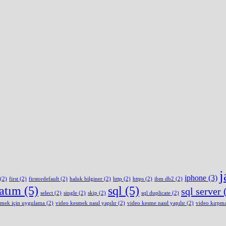
j
iphone
(3)
(2)
first
(2)
firstordefault
(2)
haluk bilginer
(2)
http
(2)
https
(2)
ibm db2
(2)
latım
(5)
sql
(5)
sql server
(
select
(2)
single
(2)
skip
(2)
sql duplicate
(2)
smek için uygulama
(2)
video kesmek nasıl yapılır
(2)
video kesme nasıl yapılır
(2)
video kırpm