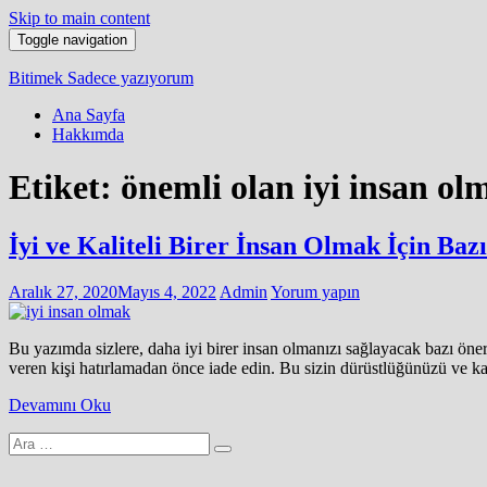
Skip to main content
Toggle navigation
Bitimek
Sadece yazıyorum
Ana Sayfa
Hakkımda
Etiket:
önemli olan iyi insan ol
İyi ve Kaliteli Birer İnsan Olmak İçin Baz
Aralık 27, 2020
Mayıs 4, 2022
Admin
Yorum yapın
Bu yazımda sizlere, daha iyi birer insan olmanızı sağlayacak bazı öne
veren kişi hatırlamadan önce iade edin. Bu sizin dürüstlüğünüzü ve karak
Devamını Oku
Arama
yap: