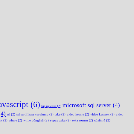
avascript
(6)
microsoft sql server
(4)
kış uykusu
(2)
4)
ssl
(2)
ssl sertifikası kurulumu
(2)
take
(2)
video kesme
(2)
video kesmek
(2)
video
ak
(2)
where
(2)
while döngüsü
(2)
yapay zeka
(2)
zeka sorusu
(2)
çözümü
(2)