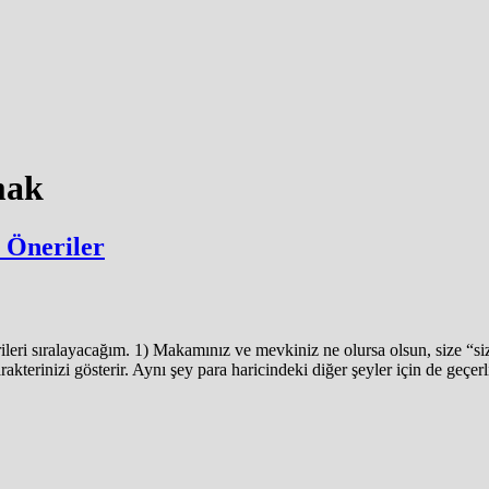
mak
ı Öneriler
rileri sıralayacağım. 1) Makamınız ve mevkiniz ne olursa olsun, size “s
terinizi gösterir. Aynı şey para haricindeki diğer şeyler için de geçerli