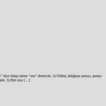
iz” diye hitap edene “sen” demeyin. 2) Ödünç aldığınız parayı, parayı
dir. 3) Biri size […]