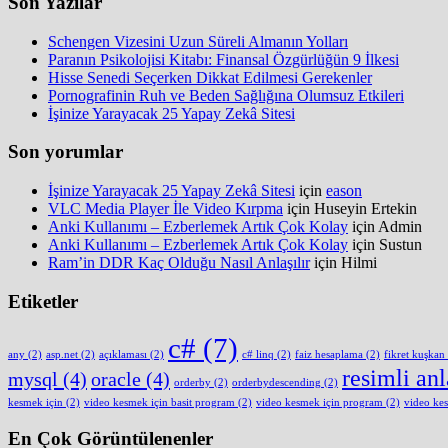
Son Yazılar
Schengen Vizesini Uzun Süreli Almanın Yolları
Paranın Psikolojisi Kitabı: Finansal Özgürlüğün 9 İlkesi
Hisse Senedi Seçerken Dikkat Edilmesi Gerekenler
Pornografinin Ruh ve Beden Sağlığına Olumsuz Etkileri
İşinize Yarayacak 25 Yapay Zekâ Sitesi
Son yorumlar
İşinize Yarayacak 25 Yapay Zekâ Sitesi
için
eason
VLC Media Player İle Video Kırpma
için
Huseyin Ertekin
Anki Kullanımı – Ezberlemek Artık Çok Kolay
için
Admin
Anki Kullanımı – Ezberlemek Artık Çok Kolay
için
Sustun
Ram’in DDR Kaç Olduğu Nasıl Anlaşılır
için
Hilmi
Etiketler
c#
(7)
any
(2)
asp.net
(2)
açıklaması
(2)
c# linq
(2)
faiz hesaplama
(2)
fikret kuşkan
resimli an
mysql
(4)
oracle
(4)
orderby
(2)
orderbydescending
(2)
kesmek için
(2)
video kesmek için basit program
(2)
video kesmek için program
(2)
video ke
En Çok Görüntülenenler