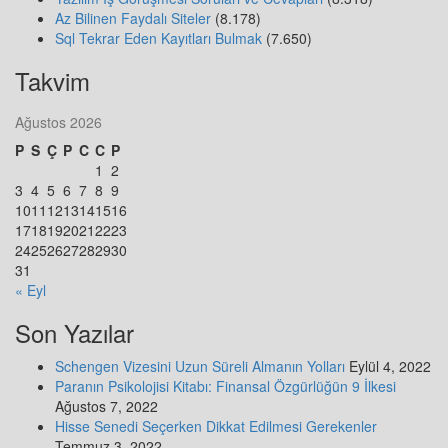
Az Bilinen Faydalı Siteler
(8.178)
Sql Tekrar Eden Kayıtları Bulmak
(7.650)
Takvim
Ağustos 2026
P
S
Ç
P
C
C
P
1
2
3
4
5
6
7
8
9
10
11
12
13
14
15
16
17
18
19
20
21
22
23
24
25
26
27
28
29
30
31
« Eyl
Son Yazılar
Schengen Vizesini Uzun Süreli Almanın Yolları
Eylül 4, 2022
Paranın Psikolojisi Kitabı: Finansal Özgürlüğün 9 İlkesi
Ağustos 7, 2022
Hisse Senedi Seçerken Dikkat Edilmesi Gerekenler
Temmuz 3, 2022