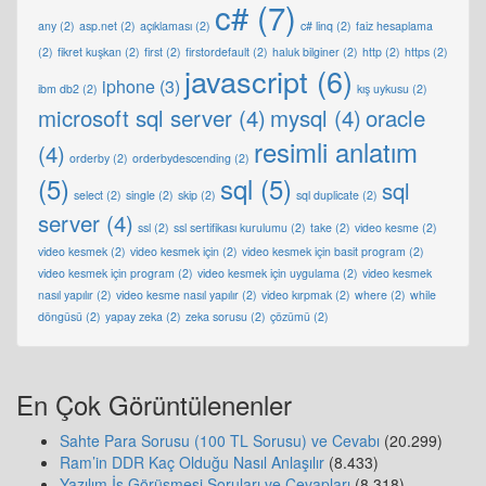
c#
(7)
any
(2)
asp.net
(2)
açıklaması
(2)
c# linq
(2)
faiz hesaplama
(2)
fikret kuşkan
(2)
first
(2)
firstordefault
(2)
haluk bilginer
(2)
http
(2)
https
(2)
javascript
(6)
iphone
(3)
ibm db2
(2)
kış uykusu
(2)
microsoft sql server
(4)
mysql
(4)
oracle
resimli anlatım
(4)
orderby
(2)
orderbydescending
(2)
(5)
sql
(5)
sql
select
(2)
single
(2)
skip
(2)
sql duplicate
(2)
server
(4)
ssl
(2)
ssl sertifikası kurulumu
(2)
take
(2)
video kesme
(2)
video kesmek
(2)
video kesmek için
(2)
video kesmek için basit program
(2)
video kesmek için program
(2)
video kesmek için uygulama
(2)
video kesmek
nasıl yapılır
(2)
video kesme nasıl yapılır
(2)
video kırpmak
(2)
where
(2)
while
döngüsü
(2)
yapay zeka
(2)
zeka sorusu
(2)
çözümü
(2)
En Çok Görüntülenenler
Sahte Para Sorusu (100 TL Sorusu) ve Cevabı
(20.299)
Ram’in DDR Kaç Olduğu Nasıl Anlaşılır
(8.433)
Yazılım İş Görüşmesi Soruları ve Cevapları
(8.318)