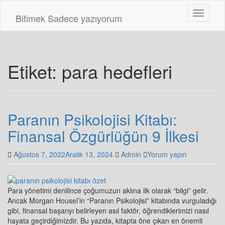
Skip
Toggle n
to
Bitimek
Sadece yazıyorum
main
content
Etiket:
para hedefleri
Paranın Psikolojisi Kitabı:
Finansal Özgürlüğün 9 İlkesi
Ağustos 7, 2022
Aralık 13, 2024
Admin
Yorum yapın
Para yönetimi denilince çoğumuzun aklına ilk olarak “bilgi” gelir.
Ancak Morgan Housel’in “Paranın Psikolojisi” kitabında vurguladığı
gibi, finansal başarıyı belirleyen asıl faktör, öğrendiklerimizi nasıl
hayata geçirdiğimizdir. Bu yazıda, kitapta öne çıkan en önemli